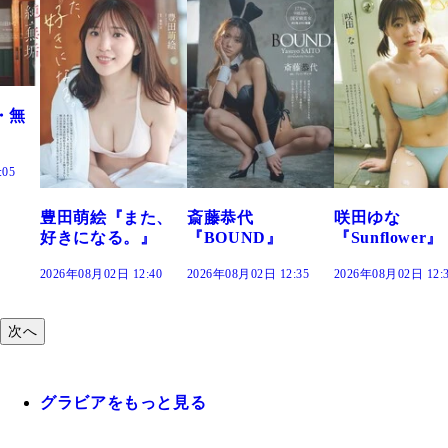
た、
斎藤恭代
咲田ゆな
藤水咲桜『花
』
『BOUND』
『Sunflower』
だまり』
:40
2026年08月02日 12:35
2026年08月02日 12:30
2026年08月02日 12:
次へ
グラビアをもっと見る