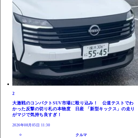
2
大激戦のコンパクトSUV市場に殴り込み！ 公道テストでわ
かった反撃の切り札の本物度 日産 「新型キックス」の走り
がマジで気持ち良すぎ！
2026年08月05日 11:30
クルマ