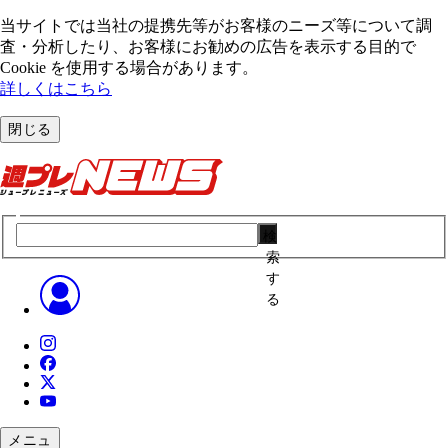
当サイトでは当社の提携先等がお客様のニーズ等について調
査・分析したり、お客様にお勧めの広告を表⽰する⽬的で
Cookie を使⽤する場合があります。
詳しくはこちら
閉じる
検
索
す
る
メニュ