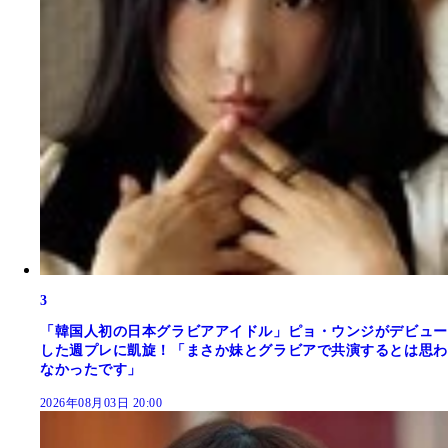
3
「韓国人初の日本グラビアアイドル」ピョ・ウンジがデビュー
した週プレに凱旋！「まさか妹とグラビアで共演するとは思わ
なかったです」
2026年08月03日 20:00