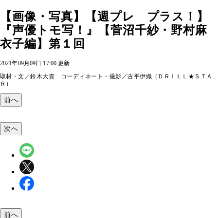
【画像・写真】【週プレ プラス！】
『声優トモ写！』【菅沼千紗・野村麻
衣子編】第１回
2021年09月09日 17:00 更新
取材・文／鈴木大貴 コーディネート・撮影／古平伊織（ＤＲＩＬＬ★ＳＴＡ
Ｒ）
前へ
次へ
前へ