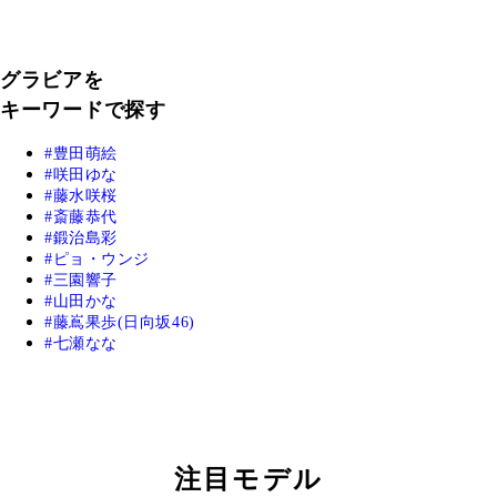
グラビアを
キーワードで探す
豊田萌絵
咲田ゆな
藤水咲桜
斎藤恭代
鍛治島彩
ピョ・ウンジ
三園響子
山田かな
藤嶌果歩(日向坂46)
七瀬なな
注目モデル