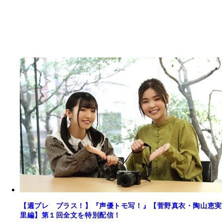
【週プレ プラス！】『声優トモ写！』【菅野真衣・陶山恵実
里編】第１回全文を特別配信！