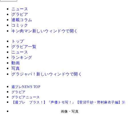
ニュース
グラビア
連載コラム
コミック
キン肉マン
新しいウィンドウで開く
トップ
グラビア一覧
ニュース
ランキング
動画
写真
グラジャパ！
新しいウィンドウで開く
週プレNEWS TOP
グラビア
グラビアニュース
【週プレ プラス！】『声優トモ写！』【菅沼千紗・野村麻衣子編】第
画像・写真