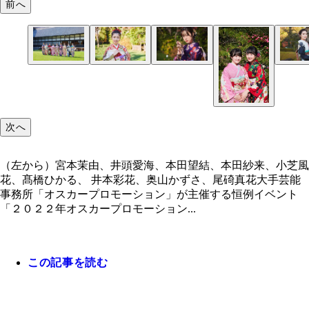
前へ
（左から）宮本茉由、井頭愛海、本田望結、本田紗
小芝風花
高橋ひかる
奥山かずさ
小芝風花、髙橋ひかる、 井本彩花、奥山かずさ、
花
次へ
（左から）宮本茉由、井頭愛海、本田望結、本田紗来、小芝風
花、髙橋ひかる、 井本彩花、奥山かずさ、尾碕真花大手芸能
事務所「オスカープロモーション」が主催する恒例イベント
「２０２２年オスカープロモーション...
この記事を読む