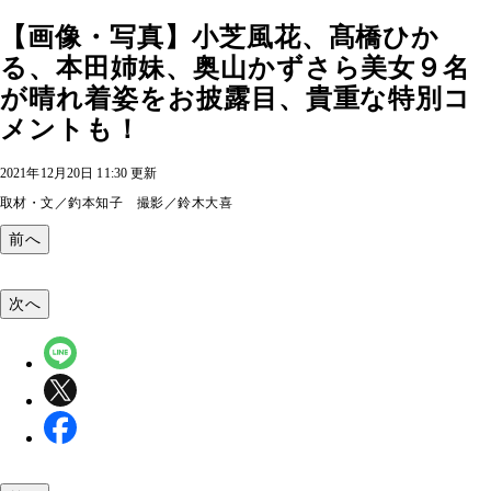
【画像・写真】小芝風花、髙橋ひか
る、本田姉妹、奥山かずさら美女９名
が晴れ着姿をお披露目、貴重な特別コ
メントも！
2021年12月20日 11:30 更新
取材・文／釣本知子 撮影／鈴木大喜
前へ
次へ