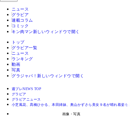
ニュース
グラビア
連載コラム
コミック
キン肉マン
新しいウィンドウで開く
トップ
グラビア一覧
ニュース
ランキング
動画
写真
グラジャパ！
新しいウィンドウで開く
週プレNEWS TOP
グラビア
グラビアニュース
小芝風花、髙橋ひかる、本田姉妹、奥山かずさら美女９名が晴れ着姿を
画像・写真