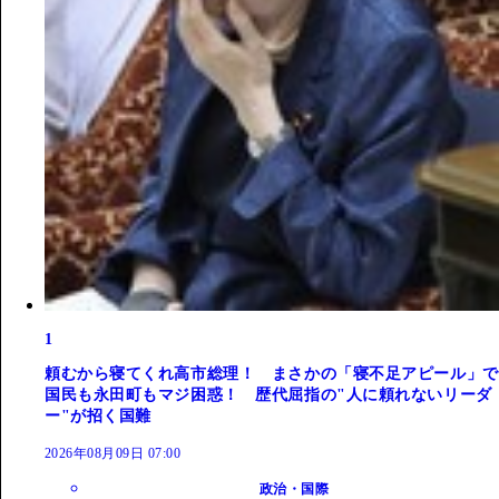
1
頼むから寝てくれ高市総理！ まさかの「寝不足アピール」で
国民も永田町もマジ困惑！ 歴代屈指の"人に頼れないリーダ
ー"が招く国難
2026年08月09日 07:00
政治・国際