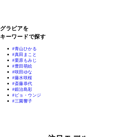
グラビアを
キーワードで探す
青山ひかる
真田まこと
栗原もみじ
豊田萌絵
咲田ゆな
藤水咲桜
斎藤恭代
鍛治島彩
ピョ・ウンジ
三園響子