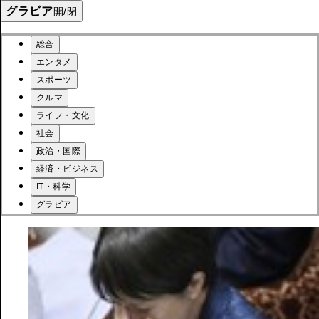
グラビア
開/閉
総合
エンタメ
スポーツ
クルマ
ライフ・文化
社会
政治・国際
経済・ビジネス
IT・科学
グラビア