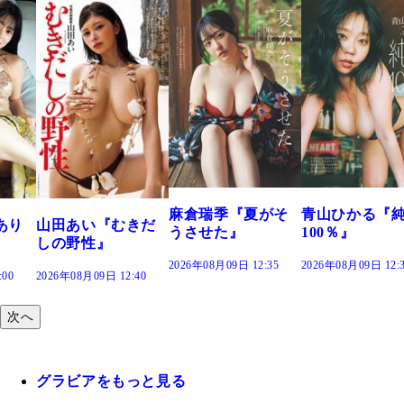
麻倉瑞季『夏がそ
青山ひかる『
あり
山田あい『むきだ
うさせた』
100％』
しの野性』
2026年08月09日 12:35
2026年08月09日 12:
:00
2026年08月09日 12:40
次へ
グラビアをもっと見る