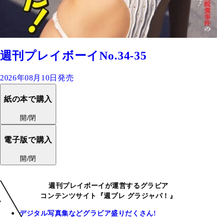
週刊プレイボーイNo.34-35
2026年08月10日発売
紙の本で購入
開/閉
電子版で購入
開/閉
週刊プレイボーイが運営するグラビア
コンテンツサイト『週プレ グラジャパ！』
デジタル写真集などグラビア盛りだくさん!