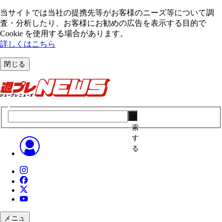
当サイトでは当社の提携先等がお客様のニーズ等について調
査・分析したり、お客様にお勧めの広告を表⽰する⽬的で
Cookie を使⽤する場合があります。
詳しくはこちら
閉じる
検
索
す
る
メニュ