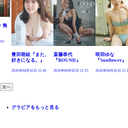
・無
:05
豊田萌絵『また、
斎藤恭代
咲田ゆな
好きになる。』
『BOUND』
『Sunflower』
2026年08月02日 12:40
2026年08月02日 12:35
2026年08月02日 12:
次へ
グラビアをもっと見る