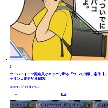
2
ウーバーイーツ配達員がキッパリ断る「ついで指示」案件【チ
ャリンコ爆走配達日誌】
2026年07月02日 07:00
社会