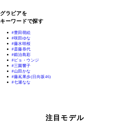
グラビアを
キーワードで探す
豊田萌絵
咲田ゆな
藤水咲桜
斎藤恭代
鍛治島彩
ピョ・ウンジ
三園響子
山田かな
藤嶌果歩(日向坂46)
七瀬なな
注目モデル