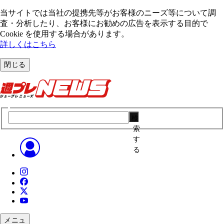
当サイトでは当社の提携先等がお客様のニーズ等について調
査・分析したり、お客様にお勧めの広告を表⽰する⽬的で
Cookie を使⽤する場合があります。
詳しくはこちら
閉じる
検
索
す
る
メニュ