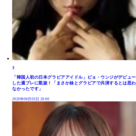
3
「韓国人初の日本グラビアアイドル」ピョ・ウンジがデビュー
した週プレに凱旋！「まさか妹とグラビアで共演するとは思わ
なかったです」
2026年08月03日 20:00