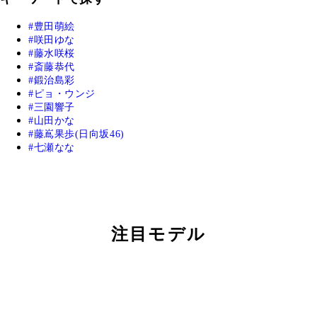
豊田萌絵
咲田ゆな
藤水咲桜
斎藤恭代
鍛治島彩
ピョ・ウンジ
三園響子
山田かな
藤嶌果歩(日向坂46)
七瀬なな
注目モデル