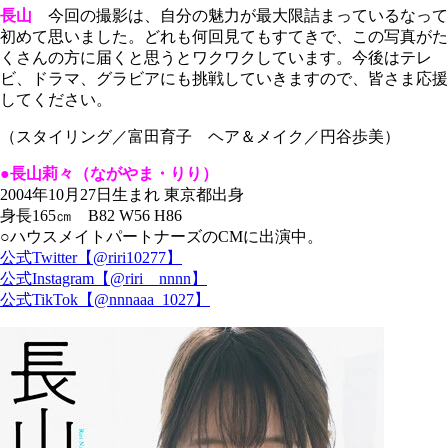
長山
今回の撮影は、自分の魅力が最大限詰まっているなって
初めて思いました。どれも何回見てもすてきで、この写真がた
くさんの方に届くと思うとワクワクしています。今後はテレ
ビ、ドラマ、グラビアにも挑戦していきますので、皆さま応援
してください。
（スタイリング／富田育子 ヘア＆メイク／円谷歩美）
●長山莉々（ながやま・りり）
2004年10月27日生まれ 東京都出身
身長165㎝ B82 W56 H86
○ハウスメイトパートナーズのCMに出演中。
公式Twitter【@riri10277】
公式Instagram【@riri__nnnn】
公式TikTok【@nnnaaa_1027】