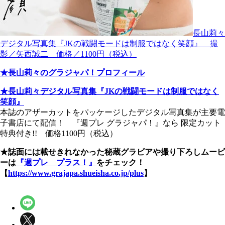
長山莉々
デジタル写真集『JKの戦闘モードは制服ではなく笑顔』 撮
影／矢西誠二 価格／1100円（税込）
★長山莉々のグラジャパ！プロフィール
★長山莉々デジタル写真集『JKの戦闘モードは制服ではなく
笑顔』
本誌のアザーカットをパッケージしたデジタル写真集が主要電
子書店にて配信！ 『週プレ グラジャパ！』なら 限定カット
特典付き!! 価格1100円（税込）
★誌面には載せきれなかった秘蔵グラビアや撮り下ろしムービ
ーは
『週プレ プラス！』
をチェック！
【
https://www.grajapa.shueisha.co.jp/plus
】