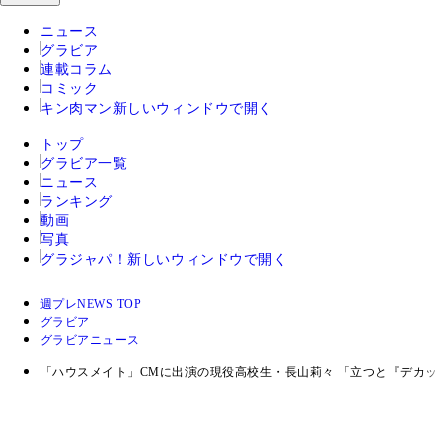
ニュース
グラビア
連載コラム
コミック
キン肉マン
新しいウィンドウで開く
トップ
グラビア一覧
ニュース
ランキング
動画
写真
グラジャパ！
新しいウィンドウで開く
週プレNEWS TOP
グラビア
グラビアニュース
「ハウスメイト」CMに出演の現役高校生・長山莉々 「立つと『デカッ