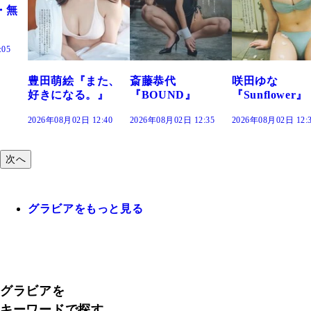
・無
:05
豊田萌絵『また、
斎藤恭代
咲田ゆな
好きになる。』
『BOUND』
『Sunflower』
2026年08月02日 12:40
2026年08月02日 12:35
2026年08月02日 12:
次へ
グラビアをもっと見る
グラビアを
キーワードで探す