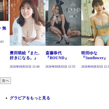
た、
斎藤恭代
咲田ゆな
藤水咲桜『花
』
『BOUND』
『Sunflower』
だまり』
:40
2026年08月02日 12:35
2026年08月02日 12:30
2026年08月02日 12:
次へ
グラビアをもっと見る