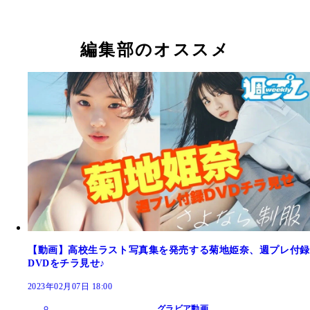
写真集「moment」より
写真集「moment」より
菊地姫奈
菊地姫奈
編集部のオススメ
【動画】高校生ラスト写真集を発売する菊地姫奈、週プレ付録
DVDをチラ見せ♪
2023年02月07日 18:00
グラビア動画