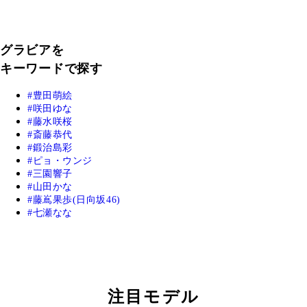
グラビアを
キーワードで探す
豊田萌絵
咲田ゆな
藤水咲桜
斎藤恭代
鍛治島彩
ピョ・ウンジ
三園響子
山田かな
藤嶌果歩(日向坂46)
七瀬なな
注目モデル