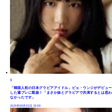
3
「韓国人初の日本グラビアアイドル」ピョ・ウンジがデビュー
した週プレに凱旋！「まさか妹とグラビアで共演するとは思わ
なかったです」
2026年08月03日 20:00