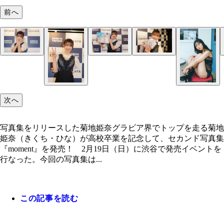
前へ
セカンド写真集「moment」をリリースした菊地姫
セカンド写真集をリリースした菊地姫奈
菊地姫奈
菊地姫奈
菊地姫奈
菊地姫奈
菊地姫奈
次へ
写真集をリリースした菊地姫奈グラビア界でトップを走る菊地
姫奈（きくち・ひな）が高校卒業を記念して、セカンド写真集
『moment』を発売！ 2月19日（日）に渋谷で発売イベントを
行なった。今回の写真集は...
この記事を読む