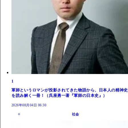
1
軍師というロマンが投影されてきた物語から、日本人の精神史
を読み解く一冊！（呉座勇一著『軍師の日本史』）
2026年08月04日 06:30
社会