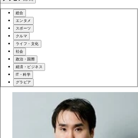
総合
エンタメ
スポーツ
クルマ
ライフ・文化
社会
政治・国際
経済・ビジネス
IT・科学
グラビア