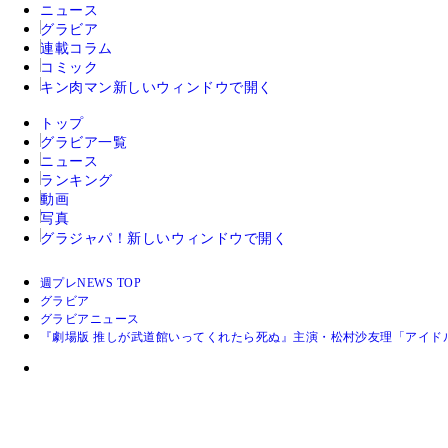
ニュース
グラビア
連載コラム
コミック
キン肉マン
新しいウィンドウで開く
トップ
グラビア一覧
ニュース
ランキング
動画
写真
グラジャパ！
新しいウィンドウで開く
週プレNEWS TOP
グラビア
グラビアニュース
『劇場版 推しが武道館いってくれたら死ぬ』主演・松村沙友理「アイド