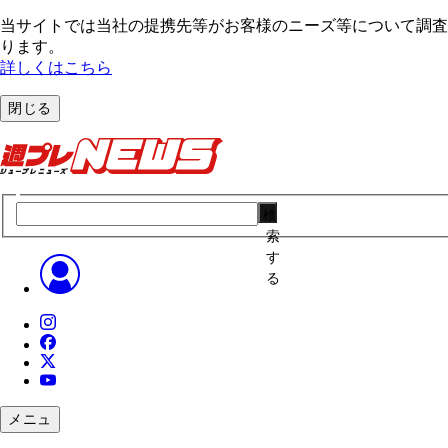
当サイトでは当社の提携先等がお客様のニーズ等について調査・
ります。
詳しくはこちら
閉じる
検
索
す
る
メニュ