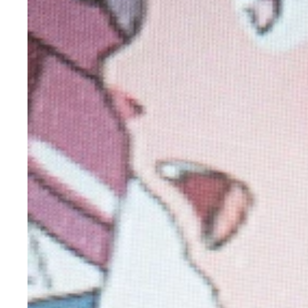
『劇場版 推しが武道館いってくれたら死ぬ』5月1
角田陽一郎,松村沙友理
松村沙友理の人生を動かした映画
松村沙友理