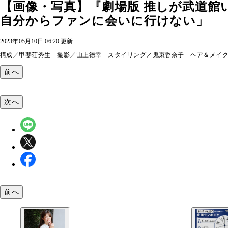
【画像・写真】『劇場版 推しが武道館
自分からファンに会いに行けない」
2023年05月10日 06:20 更新
構成／甲斐荘秀生 撮影／山上徳幸 スタイリング／鬼束香奈子 ヘア＆メイ
前へ
次へ
前へ