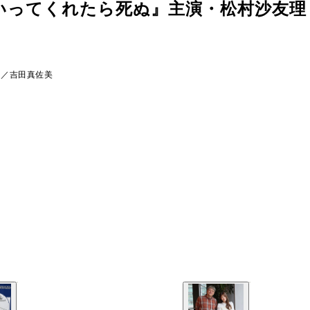
いってくれたら死ぬ』主演・松村沙友理
ク／吉田真佐美