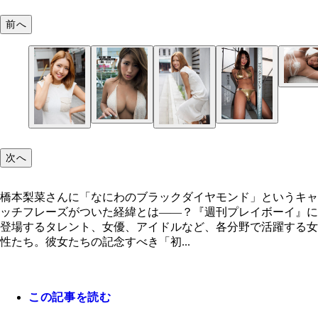
前へ
橋本梨菜
橋本梨菜『週刊プレイボーイ』2017年7号（撮影／
橋本梨菜『週刊プレイボーイ』2020年41号（撮影
之）より
裕之）より
次へ
橋本梨菜さんに「なにわのブラックダイヤモンド」というキャ
ッチフレーズがついた経緯とは――？『週刊プレイボーイ』に
登場するタレント、女優、アイドルなど、各分野で活躍する女
性たち。彼女たちの記念すべき「初...
この記事を読む
橋本梨菜『週刊プレイボーイ』2020年41号（撮影