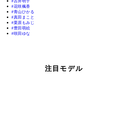
吉井明子
花咲楓香
青山ひかる
真田まこと
栗原もみじ
豊田萌絵
咲田ゆな
注目モデル