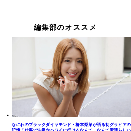
橋本梨菜『週刊プレイボーイ』2017年7号（撮影／
橋本梨菜『週刊プレイボーイ』2017年22号（撮影／Ta
橋本梨菜『週刊プレイボーイ』2017年22号（撮影／Ta
裕之）より
之）より
Dec.）より
Dec.）より
橋本梨菜
橋本梨菜
橋本梨菜
編集部のオススメ
橋本梨菜デジタル写真集『なにわのブラックダイヤ
橋本梨菜デジタル写真集『激情』撮影／佐藤裕之 
ドは、エロかわすぎて黒すぎる』撮影／小塚毅之 
／880円（税込）
／1,320円（税込）
なにわのブラックダイヤモンド・橋本梨菜が語る初グラビアの
記憶「仕事で沖縄やハワイに行けるなんて、なんて素晴らしい