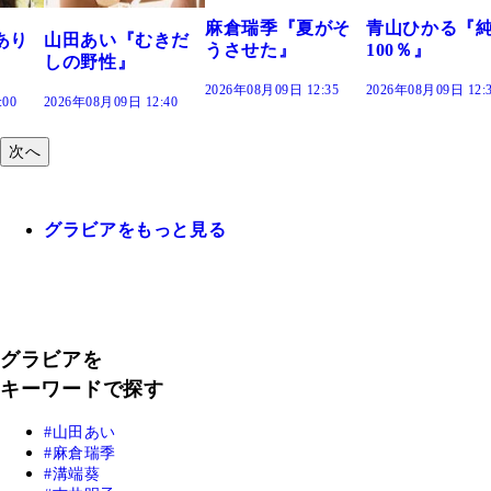
麻倉瑞季『夏がそ
青山ひかる『純度
むきだ
うさせた』
100％』
2026年08月09日 12:35
2026年08月09日 12:30
2:40
次へ
グラビアをもっと見る
グラビアを
キーワードで探す
山田あい
麻倉瑞季
溝端葵