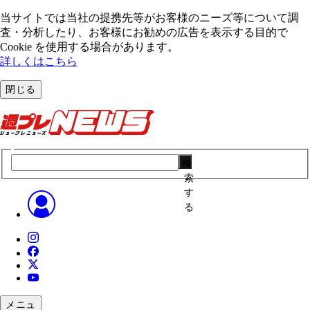
当サイトでは当社の提携先等がお客様のニーズ等について調
査・分析したり、お客様にお勧めの広告を表⽰する⽬的で
Cookie を使⽤する場合があります。
詳しくはこちら
閉じる
検
索
す
る
メニュ