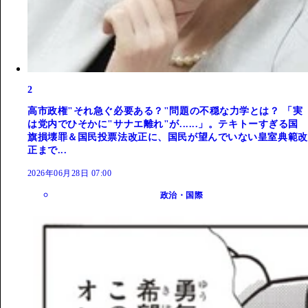
2
高市政権"それ急ぐ必要ある？"問題の不穏な力学とは？ 「実
は党内でひそかに"サナエ離れ"が......」。テキトーすぎる国
旗損壊罪＆国民投票法改正に、国民が望んでいない皇室典範改
正まで...
2026年06月28日 07:00
政治・国際