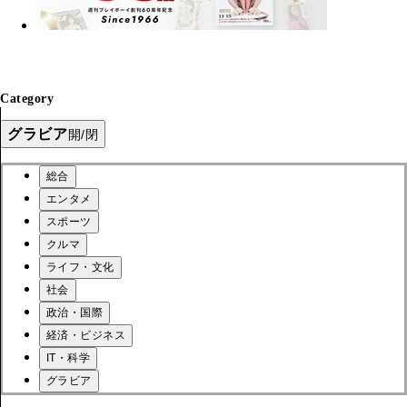
Category
グラビア
開/閉
総合
エンタメ
スポーツ
クルマ
ライフ・文化
社会
政治・国際
経済・ビジネス
IT・科学
グラビア