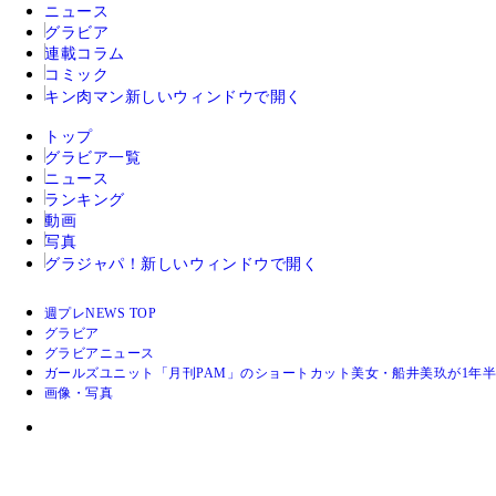
ニュース
グラビア
連載コラム
コミック
キン肉マン
新しいウィンドウで開く
トップ
グラビア一覧
ニュース
ランキング
動画
写真
グラジャパ！
新しいウィンドウで開く
週プレNEWS TOP
グラビア
グラビアニュース
ガールズユニット「月刊PAM」のショートカット美女・船井美玖が1年
画像・写真