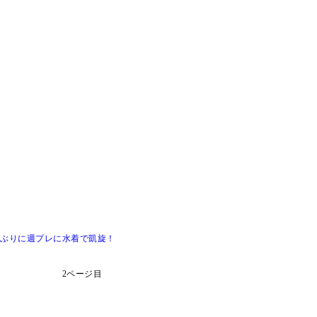
半ぶりに週プレに水着で凱旋！
2ページ目