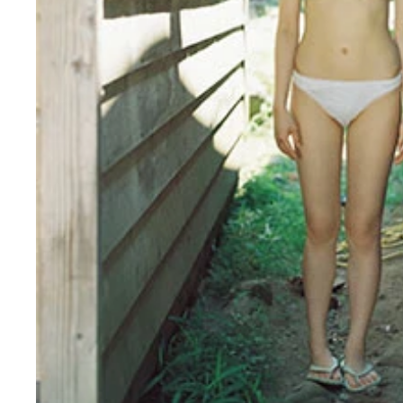
【デジタル限定】船井美玖写真集『離さないで。』 
船井美玖デジタル写真集『離さないで。』 撮影／松