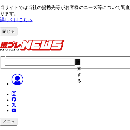
当サイトでは当社の提携先等がお客様のニーズ等について調査・
ります。
詳しくはこちら
閉じる
検
索
す
る
メニュ