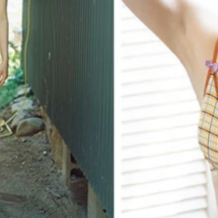
(C)松岡一哲／週刊プレイボーイ
岡一哲 価格／1100円（税込）