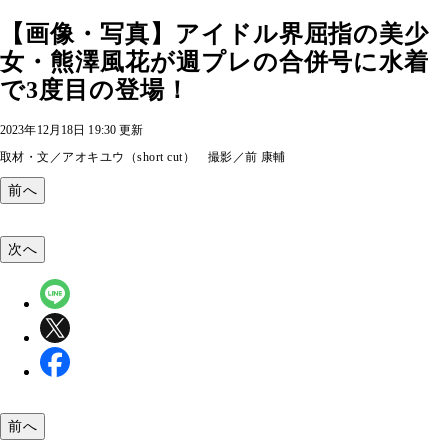
【画像・写真】アイドル界屈指の美少
女・熊澤風花が週プレの合併号に水着
で3度目の登場！
2023年12月18日 19:30 更新
取材・文／アオキユウ（short cut） 撮影／前 康輔
前へ
次へ
前へ