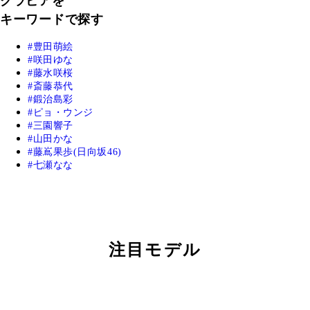
グラビアを
キーワードで探す
豊田萌絵
咲田ゆな
藤水咲桜
斎藤恭代
鍛治島彩
ピョ・ウンジ
三園響子
山田かな
藤嶌果歩(日向坂46)
七瀬なな
注目モデル