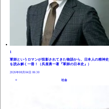
1
軍師というロマンが投影されてきた物語から、日本人の精神史
を読み解く一冊！（呉座勇一著『軍師の日本史』）
2026年08月04日 06:30
社会