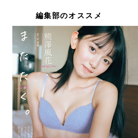
花
編集部のオススメ
【デジタル限定】熊澤風花写真集『またたく。』 (
熊澤風花デジタル写真集『またたく。』 撮影／前
康輔／週刊プレイボーイ
輔 価格／1100円（税込）