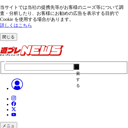
当サイトでは当社の提携先等がお客様のニーズ等について調
査・分析したり、お客様にお勧めの広告を表⽰する⽬的で
Cookie を使⽤する場合があります。
詳しくはこちら
閉じる
検
索
す
る
メニュ