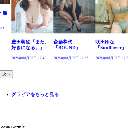
無
豊田萌絵『また、
斎藤恭代
咲田ゆな
好きになる。』
『BOUND』
『Sunflower』
2026年08月02日 12:40
2026年08月02日 12:35
2026年08月02日 12:30
次へ
グラビアをもっと見る