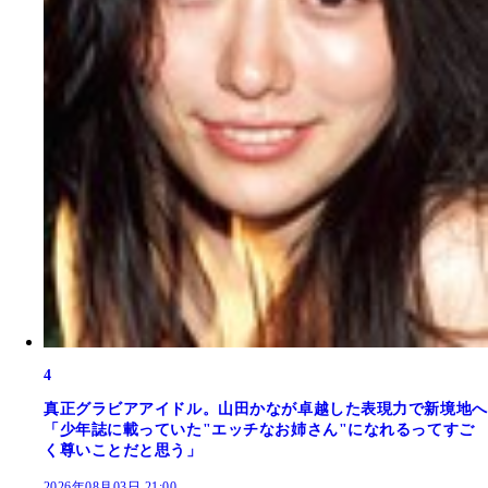
4
真正グラビアアイドル。山田かなが卓越した表現力で新境地へ
「少年誌に載っていた"エッチなお姉さん"になれるってすご
く尊いことだと思う」
2026年08月03日 21:00