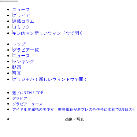
ニュース
グラビア
連載コラム
コミック
キン肉マン
新しいウィンドウで開く
トップ
グラビア一覧
ニュース
ランキング
動画
写真
グラジャパ！
新しいウィンドウで開く
週プレNEWS TOP
グラビア
グラビアニュース
アイドル界屈指の美少女・熊澤風花が週プレの合併号に水着で3度目の登
画像・写真