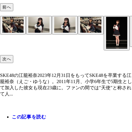
前へ
SKE48江籠裕奈
SKE48江籠裕奈
SKE48江籠裕奈
SKE48江籠裕奈
SKE48江籠裕奈
SKE48江籠裕奈
SKE48江籠裕奈
次へ
SKE48の江籠裕奈2023年12月31日をもってSKE48を卒業する江
籠裕奈（えご・ゆうな）。2011年11月、小学6年生で5期生とし
て加入した彼女も現在23歳に。ファンの間では"天使"と称され
て人...
この記事を読む
SKE48江籠裕奈