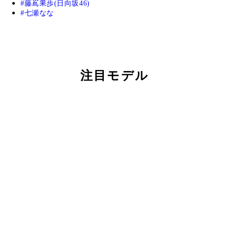
藤嶌果歩(日向坂46)
七瀬なな
注目モデル