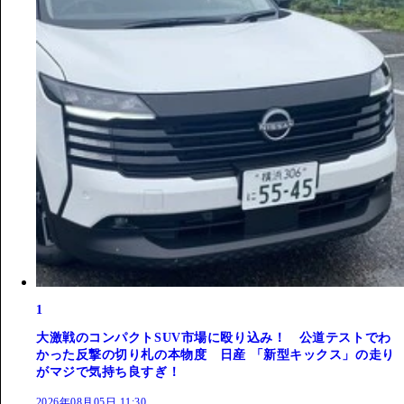
1
大激戦のコンパクトSUV市場に殴り込み！ 公道テストでわ
かった反撃の切り札の本物度 日産 「新型キックス」の走り
がマジで気持ち良すぎ！
2026年08月05日 11:30