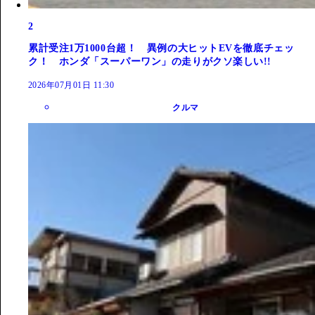
2
累計受注1万1000台超！ 異例の大ヒットEVを徹底チェッ
ク！ ホンダ「スーパーワン」の走りがクソ楽しい!!
2026年07月01日 11:30
クルマ