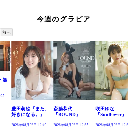
今週のグラビア
前へ
また、
斎藤恭代
咲田ゆな
藤水咲桜『
。』
『BOUND』
『Sunflower』
だまり』
12:40
2026年08月02日 12:35
2026年08月02日 12:30
2026年08月02日 1