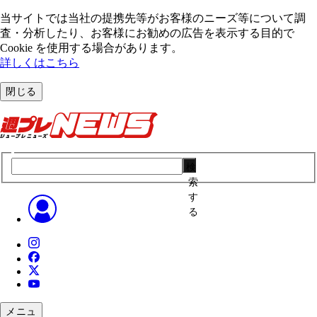
当サイトでは当社の提携先等がお客様のニーズ等について調
査・分析したり、お客様にお勧めの広告を表⽰する⽬的で
Cookie を使⽤する場合があります。
詳しくはこちら
閉じる
検
索
す
る
メニュ