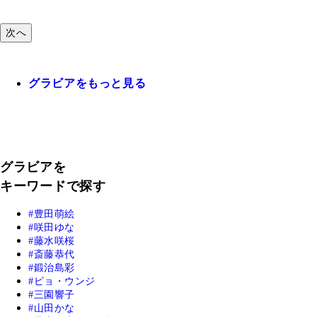
次へ
グラビアをもっと見る
グラビアを
キーワードで探す
豊田萌絵
咲田ゆな
藤水咲桜
斎藤恭代
鍛治島彩
ピョ・ウンジ
三園響子
山田かな