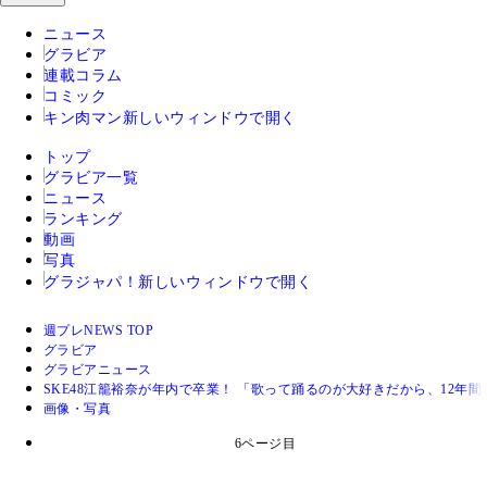
ニュース
グラビア
連載コラム
コミック
キン肉マン
新しいウィンドウで開く
トップ
グラビア一覧
ニュース
ランキング
動画
写真
グラジャパ！
新しいウィンドウで開く
週プレNEWS TOP
グラビア
グラビアニュース
SKE48江籠裕奈が年内で卒業！ 「歌って踊るのが大好きだから、12年
画像・写真
6ページ目