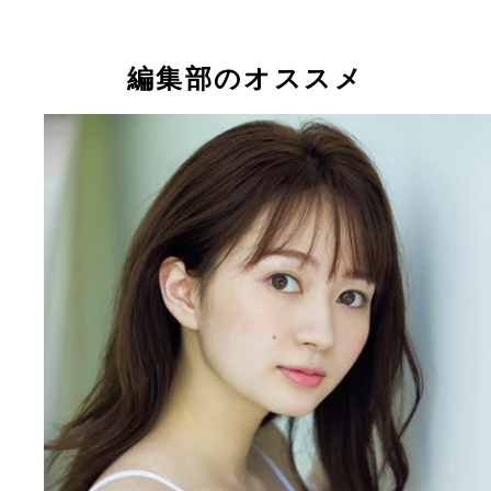
SKE48江籠裕奈
SKE48江籠裕奈
編集部のオススメ