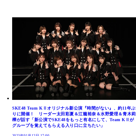
SKE48 Team KⅡオリジナル新公演『時間がない』、約11年ぶ
りに開催！ リーダー太田彩夏＆江籠裕奈＆水野愛理＆青木莉
樺が話す「新公演でSKE48をもっと有名にして、Team KⅡが
グループを覚えてもらえる入り口に立ちたい」
2023年01月12日 17:00