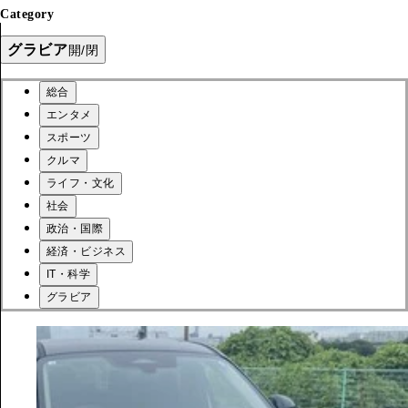
Category
グラビア
開/閉
総合
エンタメ
スポーツ
クルマ
ライフ・文化
社会
政治・国際
経済・ビジネス
IT・科学
グラビア