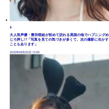
4
大人気声優・豊田萌絵が初めて訪れる異国の地でハプニングめ
じろ押し!?「写真を見ての気づきが多くて、次の撮影に生かす
こともあります」
2026年08月02日 13:00