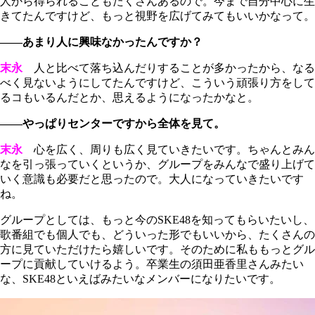
人から得られることもたくさんあるので。今まで自分中心に生
きてたんですけど、もっと視野を広げてみてもいいかなって。
――あまり人に興味なかったんですか？
末永
人と比べて落ち込んだりすることが多かったから、なる
べく見ないようにしてたんですけど、こういう頑張り方をして
るコもいるんだとか、思えるようになったかなと。
――やっぱりセンターですから全体を見て。
末永
心を広く、周りも広く見ていきたいです。ちゃんとみん
なを引っ張っていくというか、グループをみんなで盛り上げて
いく意識も必要だと思ったので。大人になっていきたいです
ね。
グループとしては、もっと今のSKE48を知ってもらいたいし、
歌番組でも個人でも、どういった形でもいいから、たくさんの
方に見ていただけたら嬉しいです。そのために私ももっとグル
ープに貢献していけるよう。卒業生の須田亜香里さんみたい
な、SKE48といえばみたいなメンバーになりたいです。