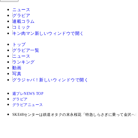
ニュース
グラビア
連載コラム
コミック
キン肉マン
新しいウィンドウで開く
トップ
グラビア一覧
ニュース
ランキング
動画
写真
グラジャパ！
新しいウィンドウで開く
週プレNEWS TOP
グラビア
グラビアニュース
SKE48センターは鉄道オタクの末永桜花「特急しらさぎに乗って金沢へ