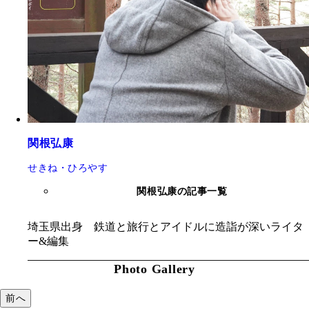
関根弘康
せきね・ひろやす
関根弘康の記事一覧
埼玉県出身 鉄道と旅行とアイドルに造詣が深いライタ
ー&編集
Photo Gallery
前へ