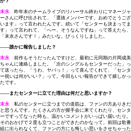
か？
末永
昨年末のチームライブのリハーサル終わりにマネージャ
ーさんに呼び出されて、「選抜メンバーです。おめでとうござ
います」って言われたんです。続いて「センターも決まってま
す」って言われて、「へー、そうなんですね」って答えたら、
「末永さんです！」みたいな。びっくりしました。
――誰かに報告しました？
末永
前作もそうだったんですけど、最初に元同期の片岡成美
ちゃんに連絡しました。「次のシングルもセンターだった」っ
て送ったら、「うわ、ヤバっ！」って喜んでくれて、「センタ
ー祝いは何がいい？」って。今回もいい報告ができて嬉しかっ
たです。
――またセンターに立てた理由は何だと思いますか？
末永
私のセンターに立つまでの道筋は、ファンの方ありきだ
と思うんです。たくさんの方が握手会に来てくれたり、センタ
ーですってなった時も、温かいコメントがいっぱい届いたり。
そのおかげで２度も立つことができたのかなって。前回は歌番
組に出られなくて、ファンの方にも悔しい思いをさせちゃった