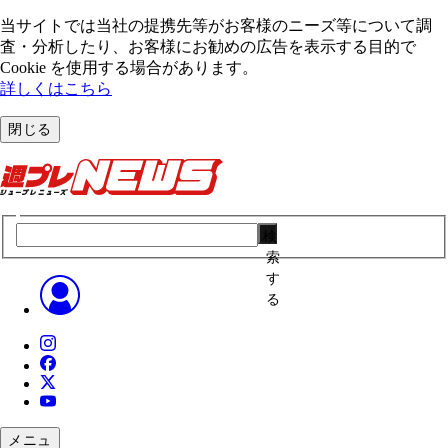
当サイトでは当社の提携先等がお客様のニーズ等について調
査・分析したり、お客様にお勧めの広告を表⽰する⽬的で
Cookie を使⽤する場合があります。
詳しくはこちら
閉じる
検
索
す
る
メニュ