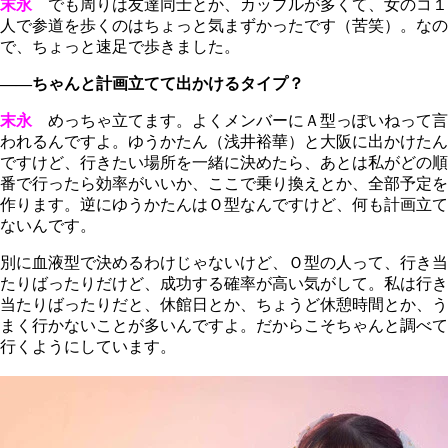
末永
でも周りは友達同士とか、カップルが多くて、女のコ１
人で参道を歩くのはちょっと気まずかったです（苦笑）。なの
で、ちょっと速足で歩きました。
――ちゃんと計画立てて出かけるタイプ？
末永
めっちゃ立てます。よくメンバーにＡ型っぽいねって言
われるんですよ。ゆうかたん（浅井裕華）と大阪に出かけたん
ですけど、行きたい場所を一緒に決めたら、あとは私がどの順
番で行ったら効率がいいか、ここで乗り換えとか、全部予定を
作ります。逆にゆうかたんはＯ型なんですけど、何も計画立て
ないんです。
別に血液型で決めるわけじゃないけど、Ｏ型の人って、行き当
たりばったりだけど、成功する確率が高い気がして。私は行き
当たりばったりだと、休館日とか、ちょうど休憩時間とか、う
まく行かないことが多いんですよ。だからこそちゃんと調べて
行くようにしています。