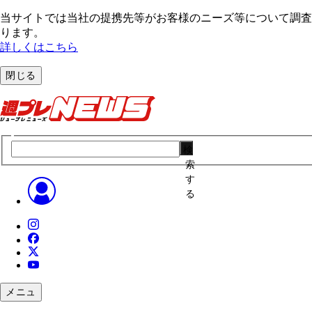
当サイトでは当社の提携先等がお客様のニーズ等について調査・
ります。
詳しくはこちら
閉じる
検
索
す
る
メニュ