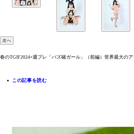
次へ
春のTGIF2024×週プレ「バズ確ガール」（前編）世界最大のアイドルフ
この記事を読む
春のTGIF 2024×週プレ バズ確ガール（1日目）