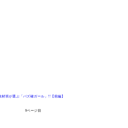
TGIF取材班が選ぶ「バズ確ガール」!!【前編】
9ページ目