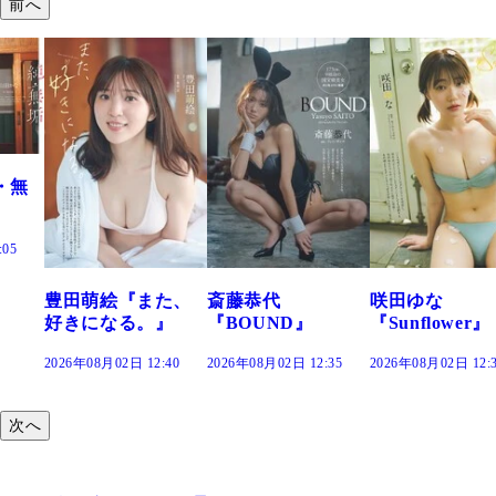
前へ
た、
斎藤恭代
咲田ゆな
藤水咲桜『花
』
『BOUND』
『Sunflower』
だまり』
:40
2026年08月02日 12:35
2026年08月02日 12:30
2026年08月02日 12:
次へ