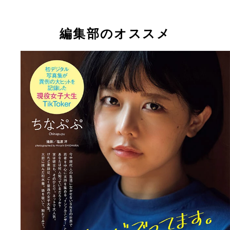
ちなぷぷ
ときちゃん
編集部のオススメ
ちなぷぷデジタル写真集『女子大生最後の夏休み』
まいきちデジタル写真集『眠れない夢』 撮影／カ
影／塩原 洋 価格／1100円（税込）
リョウマ 価格／1100円（税込）