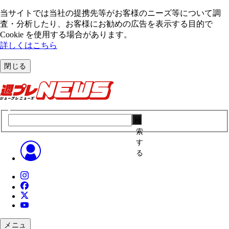
当サイトでは当社の提携先等がお客様のニーズ等について調
査・分析したり、お客様にお勧めの広告を表⽰する⽬的で
Cookie を使⽤する場合があります。
詳しくはこちら
閉じる
検
索
す
る
メニュ