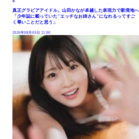
4
真正グラビアアイドル。山田かなが卓越した表現力で新境地へ
「少年誌に載っていた"エッチなお姉さん"になれるってすご
く尊いことだと思う」
2026年08月03日 21:00