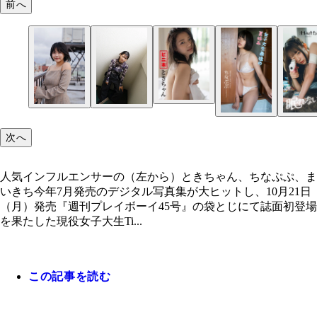
前へ
まいきち
週プレ公式TikTokにて3人の初コラボ動画が公開中
人気インフルエンサーの（左から）ときちゃん、ち
ぷ、まいきち
次へ
人気インフルエンサーの（左から）ときちゃん、ちなぷぷ、ま
いきち今年7月発売のデジタル写真集が大ヒットし、10月21日
（月）発売『週刊プレイボーイ45号』の袋とじにて誌面初登場
を果たした現役女子大生Ti...
この記事を読む
ときちゃんデジタル写真集『ビニ本ときちゃん』 
／西條彰仁 価格／1980円（税込）