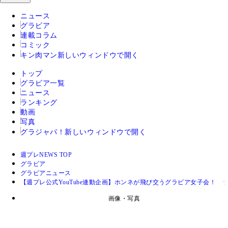
ニュース
グラビア
連載コラム
コミック
キン肉マン
新しいウィンドウで開く
トップ
グラビア一覧
ニュース
ランキング
動画
写真
グラジャパ！
新しいウィンドウで開く
週プレNEWS TOP
グラビア
グラビアニュース
【週プレ公式YouTube連動企画】ホンネが飛び交うグラビア女子会！
画像・写真