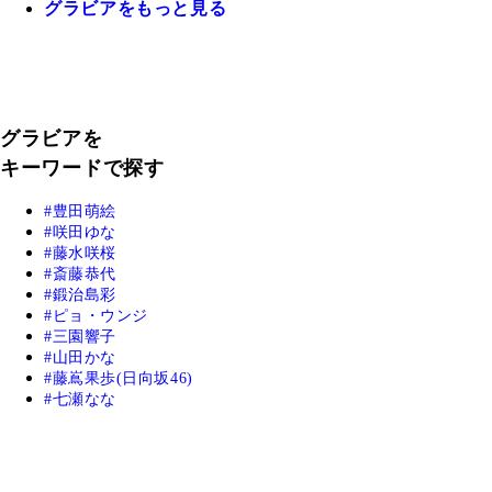
グラビアをもっと見る
グラビアを
キーワードで探す
豊田萌絵
咲田ゆな
藤水咲桜
斎藤恭代
鍛治島彩
ピョ・ウンジ
三園響子
山田かな
藤嶌果歩(日向坂46)
七瀬なな