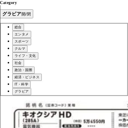
Category
グラビア
開/閉
総合
エンタメ
スポーツ
クルマ
ライフ・文化
社会
政治・国際
経済・ビジネス
IT・科学
グラビア