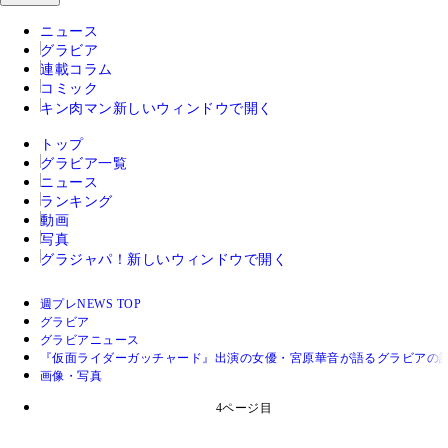
ニュース
グラビア
連載コラム
コミック
キン肉マン
新しいウィンドウで開く
トップ
グラビア一覧
ニュース
ランキング
動画
写真
グラジャパ！
新しいウィンドウで開く
週プレNEWS TOP
グラビア
グラビアニュース
『仮面ライダーガッチャード』出演の女優・宮原華音が語るグラビアの
画像・写真
4ページ目