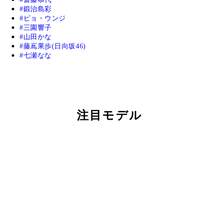
鍛治島彩
ピョ・ウンジ
三園響子
山田かな
藤嶌果歩(日向坂46)
七瀬なな
注目モデル