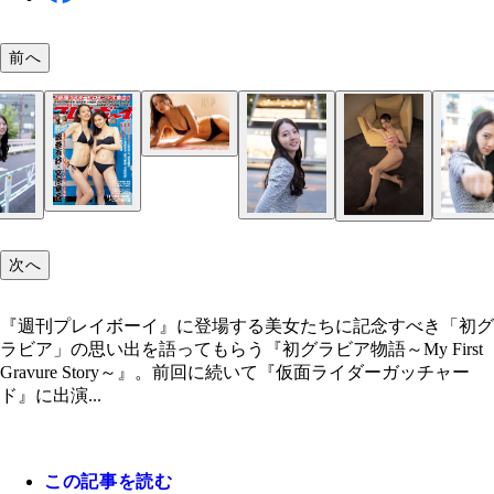
前へ
宮原華音
『週刊プレイボーイ』2023年44号（撮影／栗山秀
り
次へ
『週刊プレイボーイ』に登場する美女たちに記念すべき「初グ
ラビア」の思い出を語ってもらう『初グラビア物語～My First
Gravure Story～』。前回に続いて『仮面ライダーガッチャー
ド』に出演...
この記事を読む