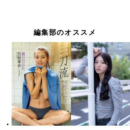
『週刊プレイボーイ』2023年44号（撮影／栗山秀
『週刊プレイボーイ』2023年44号（撮影／細野晋
り
り
宮原華音
宮原華音
宮原華音
『週刊プレイボーイ』2024年40・41号（撮影／竹
二）より
編集部のオススメ
『そのギャップ反則です！』 宮原華音 撮影／竹内
価格／1,100円（税込） 『仮面ライダーガッチャー
黒の三姉妹・クロトー役で話題の宮原華音、約1年
なる最新デジタル写真集。キレキレのアクションを
する、美人俳優の美しすぎる生脚は圧巻！ サバサ
ていてカッコいい。それでいて、時たま見せる乙女
りな表情も必見です。