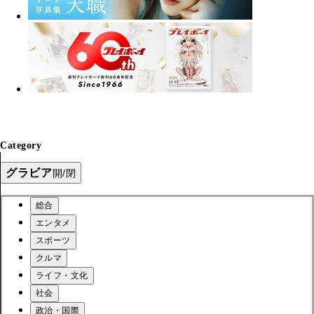
Category
グラビア
開/閉
総合
エンタメ
スポーツ
クルマ
ライフ・文化
社会
政治・国際