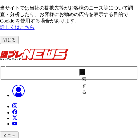
当サイトでは当社の提携先等がお客様のニーズ等について調
査・分析したり、お客様にお勧めの広告を表⽰する⽬的で
Cookie を使⽤する場合があります。
詳しくはこちら
閉じる
検
索
す
る
メニュ