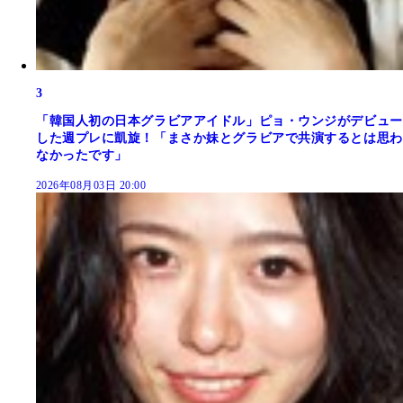
3
「韓国人初の日本グラビアアイドル」ピョ・ウンジがデビュー
した週プレに凱旋！「まさか妹とグラビアで共演するとは思わ
なかったです」
2026年08月03日 20:00