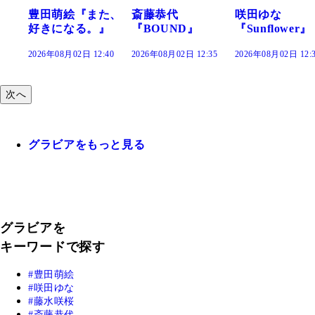
た、
斎藤恭代
咲田ゆな
藤水咲桜『花
』
『BOUND』
『Sunflower』
だまり』
:40
2026年08月02日 12:35
2026年08月02日 12:30
2026年08月02日 12:
次へ
グラビアをもっと見る
グラビアを
キーワードで探す
豊田萌絵
咲田ゆな
藤水咲桜
斎藤恭代