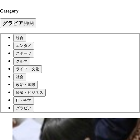
Category
グラビア
開/閉
総合
エンタメ
スポーツ
クルマ
ライフ・文化
社会
政治・国際
経済・ビジネス
IT・科学
グラビア