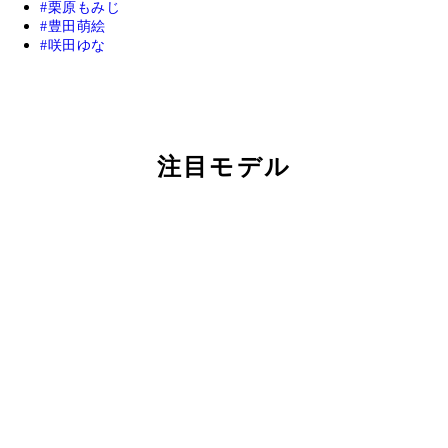
栗原もみじ
豊田萌絵
咲田ゆな
注目モデル