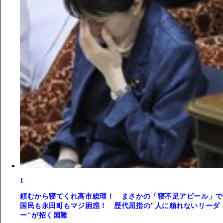
1
頼むから寝てくれ高市総理！ まさかの「寝不足アピール」で
国民も永田町もマジ困惑！ 歴代屈指の"人に頼れないリーダ
ー"が招く国難