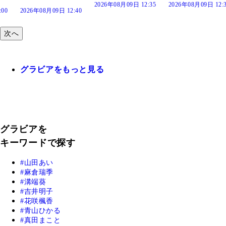
2026年08月09日 12:35
2026年08月09日 12:30
12:40
次へ
グラビアをもっと見る
グラビアを
キーワードで探す
山田あい
麻倉瑞季
溝端葵
吉井明子
花咲楓香
青山ひかる
真田まこと