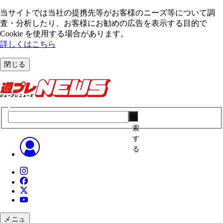
当サイトでは当社の提携先等がお客様のニーズ等について調
査・分析したり、お客様にお勧めの広告を表⽰する⽬的で
Cookie を使⽤する場合があります。
詳しくはこちら
閉じる
検
索
す
る
メニュ