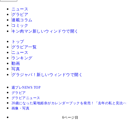
ニュース
グラビア
連載コラム
コミック
キン肉マン
新しいウィンドウで開く
トップ
グラビア一覧
ニュース
ランキング
動画
写真
グラジャパ！
新しいウィンドウで開く
週プレNEWS TOP
グラビア
グラビアニュース
20歳になった菊地姫奈がカレンダーブックを発売！「去年の私と見比べ
画像・写真
6ページ目