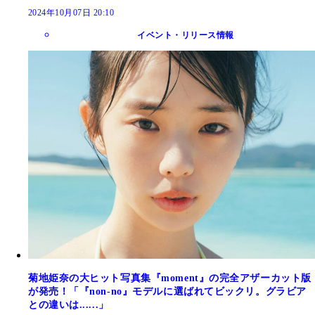
2024年10月07日 20:10
イベント・リリース情報
菊地姫奈の大ヒット写真集『moment』の完全アザーカット版
が発売！「『non-no』モデルに選ばれてビックリ。グラビア
との違いは......」