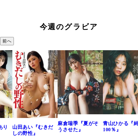
今週のグラビア
前へ
溝端 葵『も
つの、あお
で。』
2026年08月09日 1
麻倉瑞季『夏がそ
青山ひかる『純度
むきだ
うさせた』
100％』