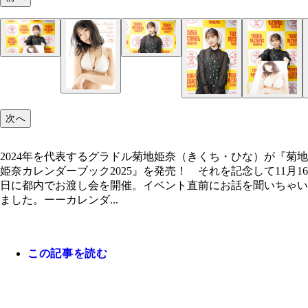
菊地姫奈
菊地姫奈
菊地姫奈
菊地姫奈
次へ
2024年を代表するグラドル菊地姫奈（きくち・ひな）が『菊地
姫奈カレンダーブック2025』を発売！ それを記念して11月16
日に都内でお渡し会を開催。イベント直前にお話を聞いちゃい
ました。ーーカレンダ...
この記事を読む
撮影／竹内裕二
撮影／竹内裕二
撮影／竹内裕二
菊地姫奈
菊地姫奈
撮影／竹内裕二