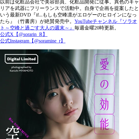
以前は化粧品会社で美容部員、化粧品開発に従事。異色のキャ
リアを武器にフリーランスで活動中。自身で企画を提案したと
いう最新DVD『if...もしも空峰凛がエロゲーのヒロインになっ
たら』（竹書房）が絶賛発売中。
YouTubeチャンネル『ソラオ
ト～空峰と過ごす大人の週末～』
毎週金曜20時更新。
公式X【@sorarin_R】
公式Instagram【@soramine_r】