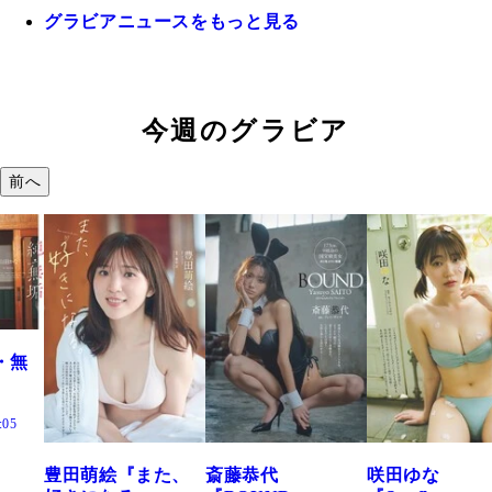
グラビアニュースをもっと見る
今週のグラビア
前へ
田萌絵『また、
斎藤恭代
咲田ゆな
藤