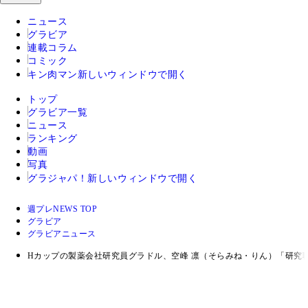
ニュース
グラビア
連載コラム
コミック
キン肉マン
新しいウィンドウで開く
トップ
グラビア一覧
ニュース
ランキング
動画
写真
グラジャパ！
新しいウィンドウで開く
週プレNEWS TOP
グラビア
グラビアニュース
Hカップの製薬会社研究員グラドル、空峰 凛（そらみね・りん）「研究