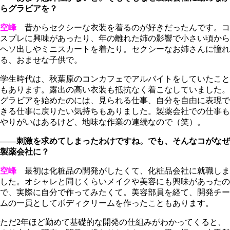
らグラビアを？
空峰
昔からセクシーな衣装を着るのが好きだったんです。コ
スプレに興味があったり、年の離れた姉の影響で小さい頃から
ヘソ出しやミニスカートを着たり。セクシーなお姉さんに憧れ
る、おませな子供で。
学生時代は、秋葉原のコンカフェでアルバイトをしていたこと
もあります。露出の高い衣装も抵抗なく着こなしていました。
グラビアを始めたのには、見られる仕事、自分を自由に表現で
きる仕事に戻りたい気持ちもありました。製薬会社での仕事も
やりがいはあるけど、地味な作業の連続なので（笑）。
――刺激を求めてしまったわけですね。でも、そんなコがなぜ
製薬会社に？
空峰
最初は化粧品の開発がしたくて、化粧品会社に就職しま
した。オシャレと同じくらいメイクや美容にも興味があったの
で、実際に自分で作ってみたくて。美容部員を経て、開発チー
ムの一員としてボディクリームを作ったこともあります。
ただ2年ほど勤めて基礎的な開発の仕組みがわかってくると、