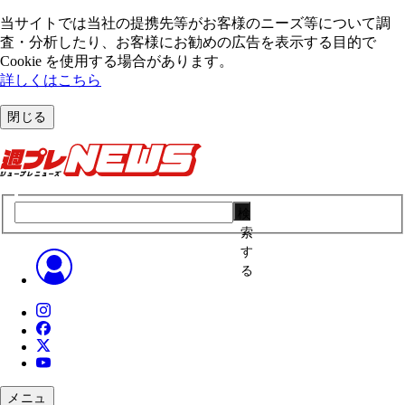
当サイトでは当社の提携先等がお客様のニーズ等について調
査・分析したり、お客様にお勧めの広告を表⽰する⽬的で
Cookie を使⽤する場合があります。
詳しくはこちら
閉じる
検
索
す
る
メニュ