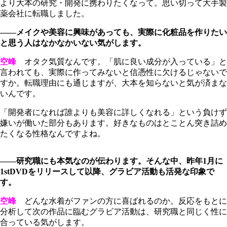
より大本の研究・開発に携わりたくなって。思い切って大手製
薬会社に転職しました。
――メイクや美容に興味があっても、実際に化粧品を作りたい
と思う人はなかなかいない気がします。
空峰
オタク気質なんです。「肌に良い成分が入っている」と
言われても、実際に作ってみないと信憑性に欠けるじゃないで
すか。転職理由にも通じますが、大本を知らないと気が済まな
いんです。
「開発者になれば誰よりも美容に詳しくなれる」という負けず
嫌いが働いた部分もあります。好きなものはとことん突き詰め
たくなる性格なんですよね。
――研究職にも本気なのが伝わります。そんな中、昨年1月に
1stDVDをリリースして以降、グラビア活動も活発な印象で
す。
空峰
どんな水着がファンの方に喜ばれるのか。反応をもとに
分析して次の作品に臨むグラビア活動は、研究職と同じく性に
合っている気がします。