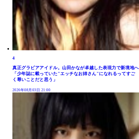
4
真正グラビアアイドル。山田かなが卓越した表現力で新境地へ
「少年誌に載っていた"エッチなお姉さん"になれるってすご
く尊いことだと思う」
2026年08月03日 21:00