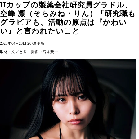
Hカップの製薬会社研究員グラドル、
空峰 凛（そらみね・りん）「研究職も
グラビアも、活動の原点は『かわい
い』と言われたいこと」
2025年04月28日 20:00 更新
取材・文／とり 撮影／宮本賢一