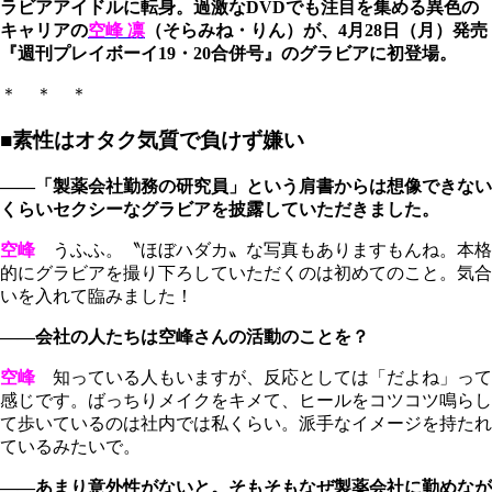
ラビアアイドルに転身。過激なDVDでも注目を集める異色の
キャリアの
空峰 凛
（そらみね・りん）が、4月28日（月）発売
『週刊プレイボーイ19・20合併号』のグラビアに初登場。
＊ ＊ ＊
■素性はオタク気質で負けず嫌い
――「製薬会社勤務の研究員」という肩書からは想像できない
くらいセクシーなグラビアを披露していただきました。
空峰
うふふ。〝ほぼハダカ〟な写真もありますもんね。本格
的にグラビアを撮り下ろしていただくのは初めてのこと。気合
いを入れて臨みました！
――会社の人たちは空峰さんの活動のことを？
空峰
知っている人もいますが、反応としては「だよね」って
感じです。ばっちりメイクをキメて、ヒールをコツコツ鳴らし
て歩いているのは社内では私くらい。派手なイメージを持たれ
ているみたいで。
――あまり意外性がないと。そもそもなぜ製薬会社に勤めなが