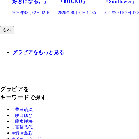
きになる。』
『BOUND』
『Sunflower』
だ
26年08月02日 12:40
2026年08月02日 12:35
2026年08月02日 12:30
202
次へ
グラビアをもっと見る
グラビアを
キーワードで探す
豊田萌絵
咲田ゆな
藤水咲桜
斎藤恭代
鍛治島彩