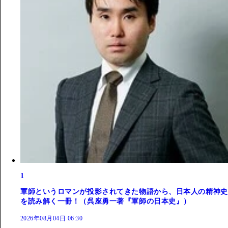
1
軍師というロマンが投影されてきた物語から、日本人の精神史
を読み解く一冊！（呉座勇一著『軍師の日本史』）
2026年08月04日 06:30