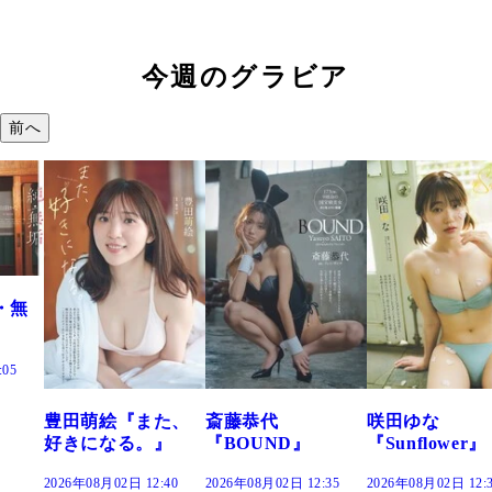
今週のグラビア
前へ
た、
斎藤恭代
咲田ゆな
藤水咲桜『花
』
『BOUND』
『Sunflower』
だまり』
:40
2026年08月02日 12:35
2026年08月02日 12:30
2026年08月02日 12: