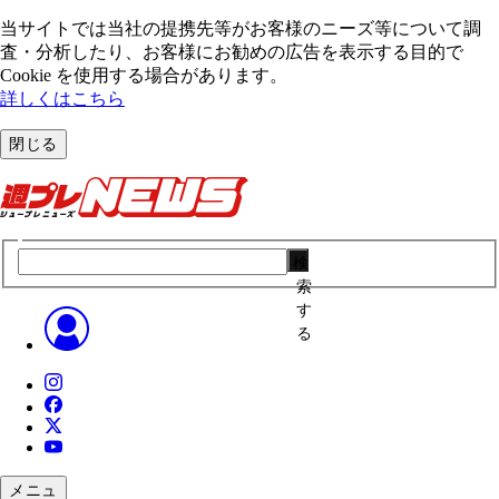
当サイトでは当社の提携先等がお客様のニーズ等について調
査・分析したり、お客様にお勧めの広告を表⽰する⽬的で
Cookie を使⽤する場合があります。
詳しくはこちら
閉じる
検
索
す
る
メニュ