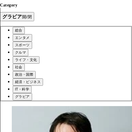
Category
グラビア
開/閉
総合
エンタメ
スポーツ
クルマ
ライフ・文化
社会
政治・国際
経済・ビジネス
IT・科学
グラビア