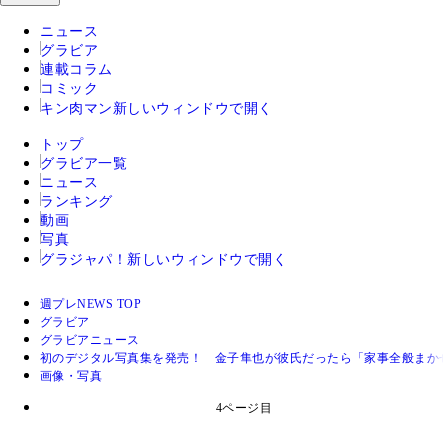
ニュース
グラビア
連載コラム
コミック
キン肉マン
新しいウィンドウで開く
トップ
グラビア一覧
ニュース
ランキング
動画
写真
グラジャパ！
新しいウィンドウで開く
週プレNEWS TOP
グラビア
グラビアニュース
初のデジタル写真集を発売！ 金子隼也が彼氏だったら「家事全般まか
画像・写真
4ページ目