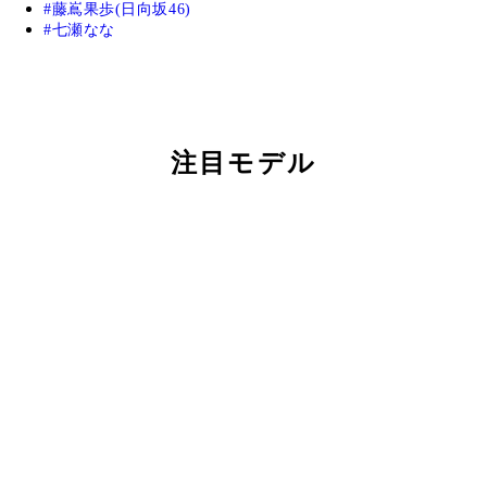
藤嶌果歩(日向坂46)
七瀬なな
注目モデル