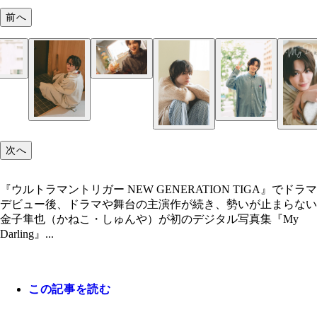
前へ
キャプション：オンラインサインイベント限定の世
大好きなハイボールを飲む金子 デジタル写真集『
枚だけのチェキがずらり。「こんなにたくさん撮影
Darling』アザーカット（撮影／安藤マミコ）
ことないかも」と本人もびっくり！1枚1枚心を込
インした。
次へ
『ウルトラマントリガー NEW GENERATION TIGA』でドラマ
デビュー後、ドラマや舞台の主演作が続き、勢いが止まらない
金子隼也（かねこ・しゅんや）が初のデジタル写真集『My
Darling』...
この記事を読む