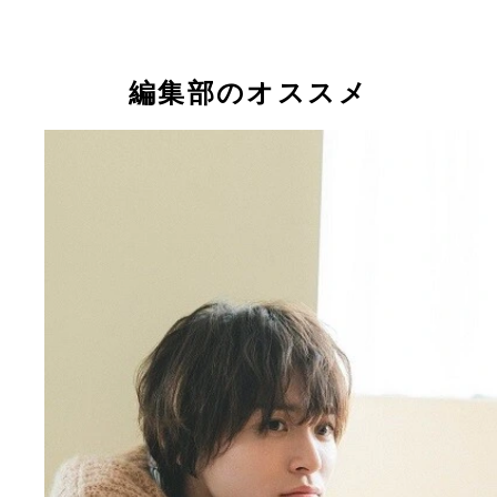
ファンに好評だという眼鏡姿 デジタル写真集『M
Darling』（撮影／安藤マミコ）
編集部のオススメ
あざといもバッチリ決まる金子 デジタル写真集『
★金子隼也デジタル写真集「My Darling」が主要電
Darling』（撮影／安藤マミコ）
店にて配信！ 『週プレ グラジャパ！』ならメイ
ムービー＆限定カットの特典付き!! 価格1650円（
込）