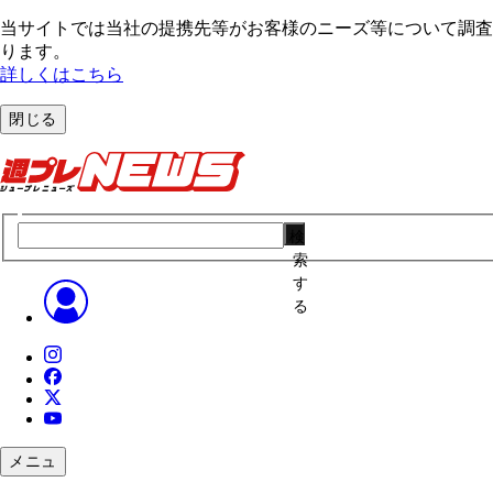
当サイトでは当社の提携先等がお客様のニーズ等について調査・
ります。
詳しくはこちら
閉じる
検
索
す
る
メニュ