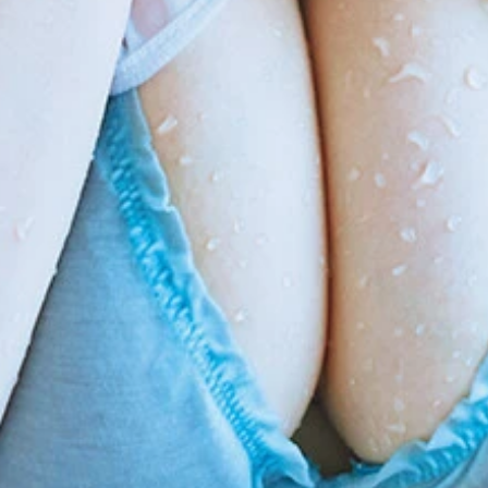
好きに決まってる』 (C)岡本武志／週刊プレイボーイ
まってる』 撮影／岡本武志 価格／1100円（税込）