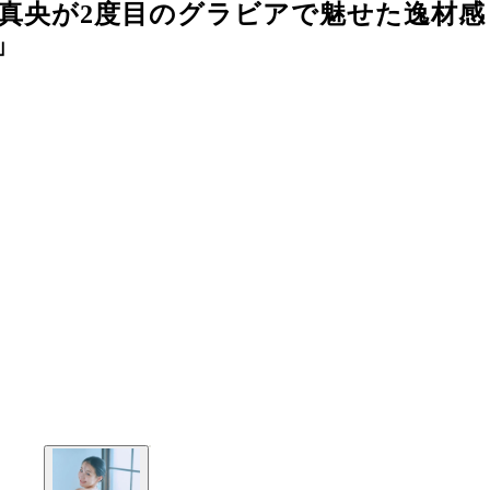
髙野真央が2度目のグラビアで魅せた逸材
」