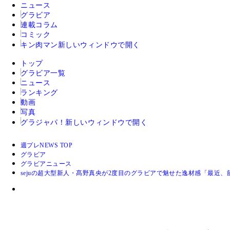
ニュース
グラビア
連載コラム
コミック
キン肉マン
新しいウィンドウで開く
トップ
グラビア一覧
ニュース
ランキング
動画
写真
グラジャパ！
新しいウィンドウで開く
週プレNEWS TOP
グラビア
グラビアニュース
sejuの超大型新人・髙野真央が2度目のグラビアで魅せた逸材感「最近