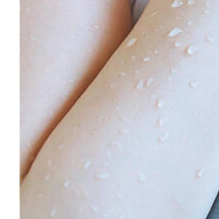
【デジタル限定】髙野真央写真集『男ならきっと、
髙野真央デジタル写真集『男ならきっと、好きに決