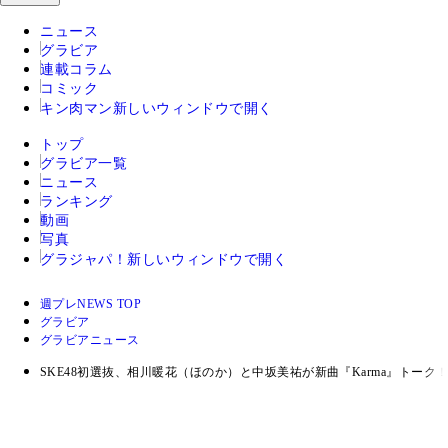
ニュース
グラビア
連載コラム
コミック
キン肉マン
新しいウィンドウで開く
トップ
グラビア一覧
ニュース
ランキング
動画
写真
グラジャパ！
新しいウィンドウで開く
週プレNEWS TOP
グラビア
グラビアニュース
SKE48初選抜、相川暖花（ほのか）と中坂美祐が新曲『Karma』トーク