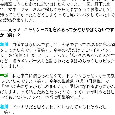
会議室に入ったあとに思い出したんですよ。一回、廊下に出
て、マネージャーさんに探してもらえますかってお願いして、
帰ってこなかったらどうしようって心臓バクバクしていた中で
の選抜発表でした。
――えっ!? キャリケースを忘れるってかなりやばくないです
か（笑）？
相川
自慢ではないんですけど、今まですべての現場に忘れ物
をしてきたんです（苦笑）。今年の7月だけでモバイルバッテ
リーを4個無くしましたし......。って、話がそれちゃったんです
けど、選抜メンバー入りと話されたときはめちゃくちゃビック
リしました。
中坂
私も本当に信じられなくて、ドッキリじゃないかって疑
っていたんですよ（笑）。今年の生誕祭（6月11日開催）で
「だいぶ先になるかもしれませんが、選抜になれるようにがん
ばります」って話したあとだったので、すぐに夢が叶うとは思
ってもいなかったので、本当に衝撃的でした。
相川
ドッキリだと思うよね。相川なんてやられそうだし
（笑）。