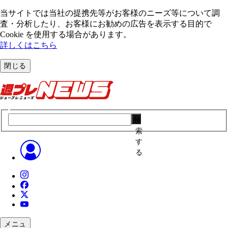
当サイトでは当社の提携先等がお客様のニーズ等について調
査・分析したり、お客様にお勧めの広告を表⽰する⽬的で
Cookie を使⽤する場合があります。
詳しくはこちら
閉じる
検
索
す
る
メニュ