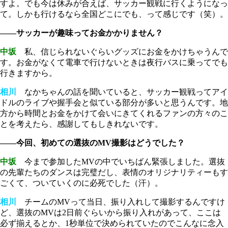
すよ。でも今は休みが合えば、サッカー観戦に行くようになっ
て。しかも行けるなら全国どこにでも、って感じです（笑）。
――サッカーが趣味ってお金かかりません？
中坂
私、信じられないぐらいグッズにお金をかけちゃうんで
す。お金がなくて電車で行けないときは夜行バスに乗ってでも
行きますから。
相川
なかちゃんの話を聞いていると、サッカー観戦ってアイ
ドルのライブや握手会と似ている部分が多いと思うんです。地
方から時間とお金をかけて会いにきてくれるファンの方々のこ
とを考えたら、感謝してもしきれないです。
――今回、初めての選抜のMV撮影はどうでした？
中坂
今まで参加したMVの中でいちばん緊張しました。選抜
の先輩たちのダンスは完璧だし、表情のオリジナリティーもす
ごくて、ついていくのに必死でした（汗）。
相川
チームのMVって当日、振り入れして撮影するんですけ
ど、選抜のMVは2日前ぐらいから振り入れがあって、ここは
必ず揃えるとか、1秒単位で決められていたのでこんなに念入