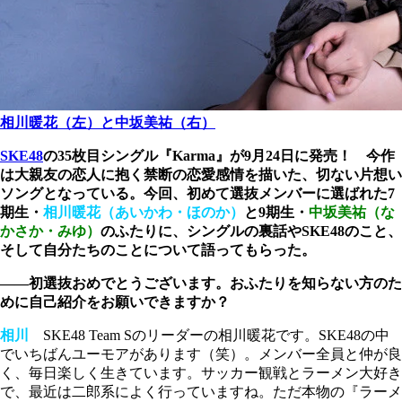
相川暖花（左）と中坂美祐（右）
SKE48
の35枚目シングル『Karma』が9月24日に発売！ 今作
は大親友の恋人に抱く禁断の恋愛感情を描いた、切ない片想い
ソングとなっている。今回、初めて選抜メンバーに選ばれた7
期生・
相川暖花（あいかわ・ほのか）
と9期生・
中坂美祐（な
かさか・みゆ）
のふたりに、シングルの裏話やSKE48のこと、
そして自分たちのことについて語ってもらった。
――初選抜おめでとうございます。おふたりを知らない方のた
めに自己紹介をお願いできますか？
相川
SKE48 Team Sのリーダーの相川暖花です。SKE48の中
でいちばんユーモアがあります（笑）。メンバー全員と仲が良
く、毎日楽しく生きています。サッカー観戦とラーメン大好き
で、最近は二郎系によく行っていますね。ただ本物の『ラーメ