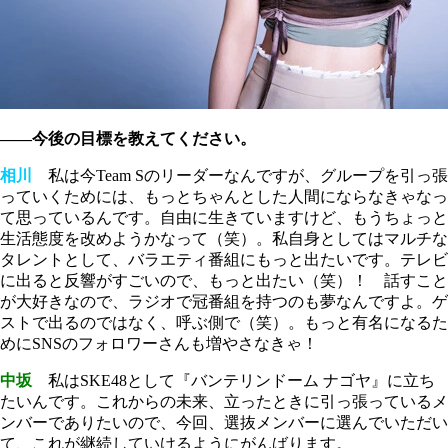
――今後の目標を教えてください。
相川
私は今Team Sのリーダーなんですが、グループを引っ張
っていくためには、もっとちゃんとした人間にならなきゃなっ
て思っているんです。自由に生きていますけど、もうちょっと
生活態度を改めようかなって（笑）。私自身としてはマルチな
タレントとして、バラエティ番組にもっと出たいです。テレビ
に出ると反響がすごいので、もっと出たい（笑）！ 話すこと
が大好きなので、ラジオで冠番組を持つのも夢なんですよ。ゲ
ストで出るのではなく、呼ぶ側で（笑）。もっと有名になるた
めにSNSのフォロワーさんも増やさなきゃ！
中坂
私はSKE48として『バンテリンドーム ナゴヤ』に立ち
たいんです。これからの未来、立ったときに引っ張っているメ
ンバーでありたいので、今回、選抜メンバーに選んでいただい
て、これが継続していけるようにがんばります。