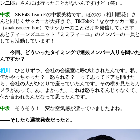
ン二郎』さんには行ったことがないんですけど（笑）。
中坂
SKE48 Team Eの中坂美祐です。ほのの（相川暖花）さ
んと同じくサッカーが大好きで、TikTokの「なかサッカー部」
（#nakasoccer_boo）でサッカーのことだけを発信しています。
あとティーンズユニット『ミミフィーユ』のメンバーの一員と
しても活動しています！
――今回、どういったタイミングで選抜メンバー入りを聞いた
んですか？
相川
ひとりずつ、会社の会議室に呼び出されたんです。私、
何かやっちゃった？ 怒られる？ って思ってドアを開けた
ら、会社の人がひとりで座っていたんです。その横を見たらカ
メラがあって、あ、よかった、これは怒られるんじゃなくて、
何か言われるんだなって思ったんです。
中坂
そうそう！ 変な空気感が漂っていましたよね。
――そしたら選抜発表だったと。