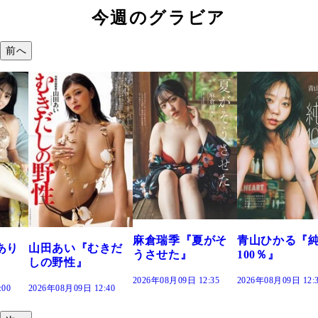
今週のグラビア
前へ
溝端 葵『もう
つの、あおい
で。』
2026年08月09日 12:
麻倉瑞季『夏がそ
青山ひかる『純度
きだ
うさせた』
100％』
2026年08月09日 12:35
2026年08月09日 12:30
:40