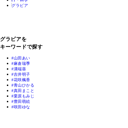
IT・科学
グラビア
グラビアを
キーワードで探す
山田あい
麻倉瑞季
溝端葵
吉井明子
花咲楓香
青山ひかる
真田まこと
栗原もみじ
豊田萌絵
咲田ゆな