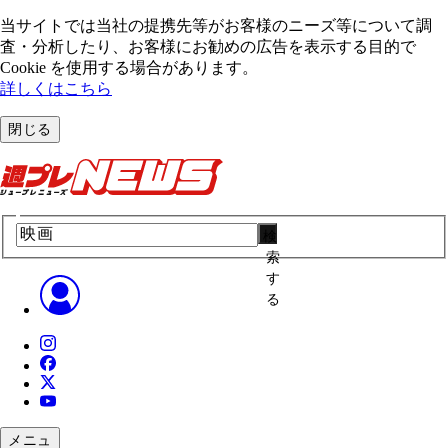
当サイトでは当社の提携先等がお客様のニーズ等について調
査・分析したり、お客様にお勧めの広告を表⽰する⽬的で
Cookie を使⽤する場合があります。
詳しくはこちら
閉じる
検
索
す
る
メニュ