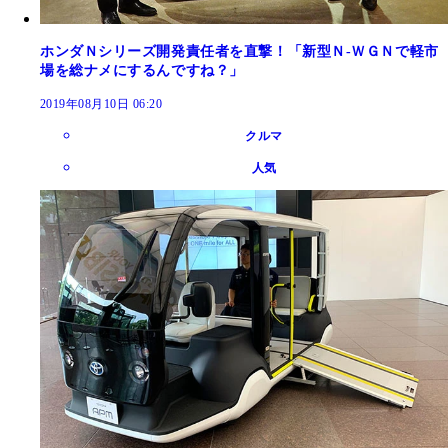
ホンダＮシリーズ開発責任者を直撃！「新型Ｎ‐ＷＧＮで軽市
場を総ナメにするんですね？」
2019年08月10日 06:20
クルマ
人気