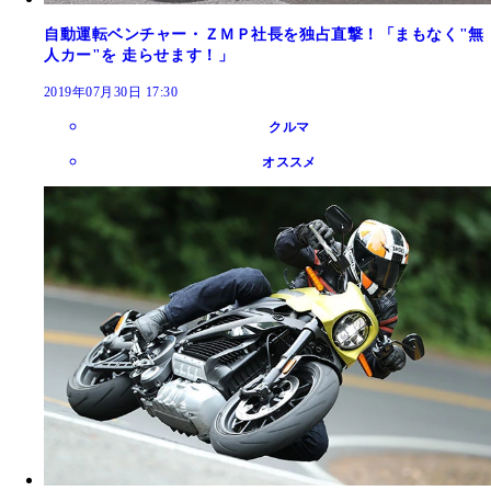
自動運転ベンチャー・ＺＭＰ社長を独占直撃！「まもなく"無
人カー"を 走らせます！」
2019年07月30日 17:30
クルマ
オススメ