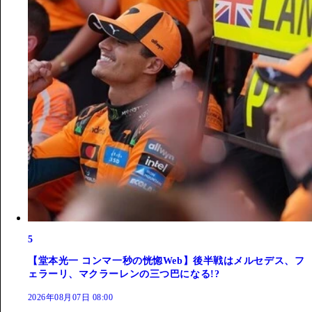
5
【堂本光一 コンマ一秒の恍惚Web】後半戦はメルセデス、フ
ェラーリ、マクラーレンの三つ巴になる!?
2026年08月07日 08:00