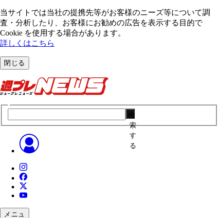
当サイトでは当社の提携先等がお客様のニーズ等について調
査・分析したり、お客様にお勧めの広告を表⽰する⽬的で
Cookie を使⽤する場合があります。
詳しくはこちら
閉じる
検
索
す
る
メニュ