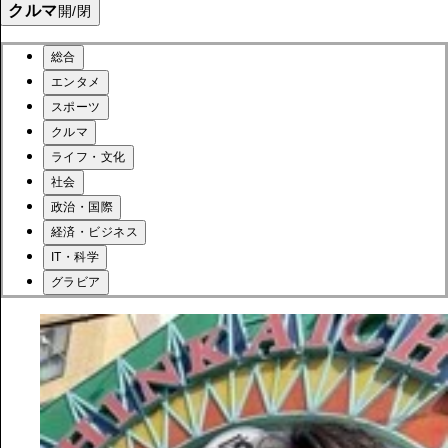
クルマ
開/閉
総合
エンタメ
スポーツ
クルマ
ライフ・文化
社会
政治・国際
経済・ビジネス
IT・科学
グラビア