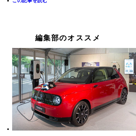
この記事を読む
【Honda Mobile Power Pack】 電動モビリティか
【Honda Mobile Power Pack Exchanger】 複数の
で、あらゆるシーンで活用できるのが特徴の可搬式
ワーパックを一気に充電可。すでにインドネシアの
テリー
に設置されている
編集部のオススメ