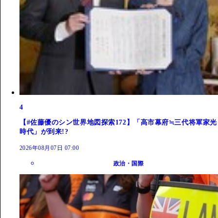
4
【#佐藤優のシン世界地図探索172】「高市幕府≒三代将軍家光
時代」が到来!?
2026年08月07日 07:00
政治・国際