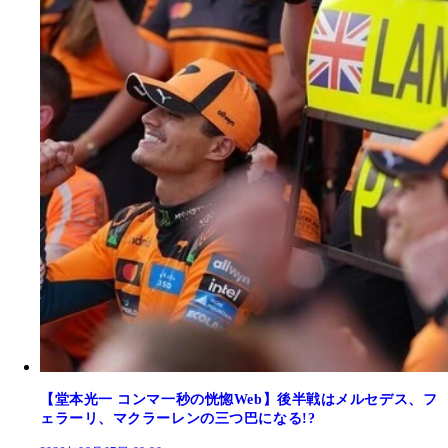
【堂本光一 コンマ一秒の恍惚Web】後半戦はメルセデス、フ
ェラーリ、マクラーレンの三つ巴になる!?