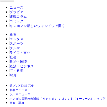
ニュース
グラビア
連載コラム
コミック
キン肉マン
新しいウィンドウで開く
新着
エンタメ
スポーツ
クルマ
ライフ・文化
社会
政治・国際
経済・ビジネス
IT・科学
写真
週プレNEWS TOP
新着ニュース
クルマニュース
ホンダの電動未来戦略「Ｈｏｎｄａ ｅＭａａＳ（イーマース）」って何
画像・写真