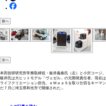
前へ
【PCX ELECTRIC】昨年１１月に法人企業、個人
【Honda Mobile Power Pack 4W‐Vehicle CONCEP
【Honda Mobile Power Pack ２電源システム搭載
本田技研研究所常務取締役・板井義春氏（左）と小
【新型電気自動車 ホンダｅ】内装の注目は５画面
主、官公庁に限定したリース専用車として登場して
人乗りの小型電動モビリティ。アウトドアレジャー
の１人乗りのシティコミューターも、もちろん小型
ージ。板井氏は大ヒットモデル「ヴェゼル」の元開
ルワイドデジタルコックピット。１２.３インチの
に
でかなり楽しめそう
バイルバッテリーで稼働する
任者。現在はライフクリエーション担当。ｅＭａａ
スクリーンだ
次へ
取り仕切るキーマンだ
本田技研研究所常務取締役・板井義春氏（左）と小沢コージ。
板井氏は大ヒットモデル「ヴェゼル」の元開発責任者。現在は
ライフクリエーション担当。ｅＭａａＳを取り仕切るキーマン
だ７月に埼玉県和光市で開催された...