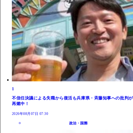
1
不信任決議による失職から復活も兵庫県・斉藤知事への批判が
再燃中！
2026年08月07日 07:30
政治・国際