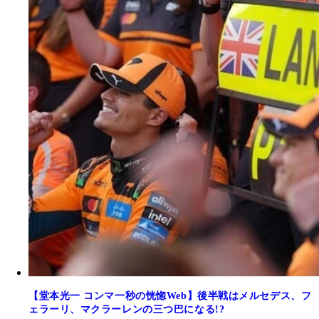
【堂本光一 コンマ一秒の恍惚Web】後半戦はメルセデス、フ
ェラーリ、マクラーレンの三つ巴になる!?