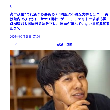
3
高市政権"それ急ぐ必要ある？"問題の不穏な力学とは？ 「実
は党内でひそかに"サナエ離れ"が......」。テキトーすぎる国
旗損壊罪＆国民投票法改正に、国民が望んでいない皇室典範改
正まで...
2026年06月28日 07:00
政治・国際