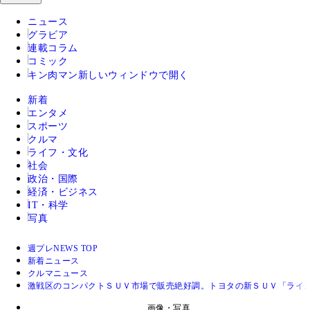
ニュース
グラビア
連載コラム
コミック
キン肉マン
新しいウィンドウで開く
新着
エンタメ
スポーツ
クルマ
ライフ・文化
社会
政治・国際
経済・ビジネス
IT・科学
写真
週プレNEWS TOP
新着ニュース
クルマニュース
激戦区のコンパクトＳＵＶ市場で販売絶好調。トヨタの新ＳＵＶ「ライ
画像・写真