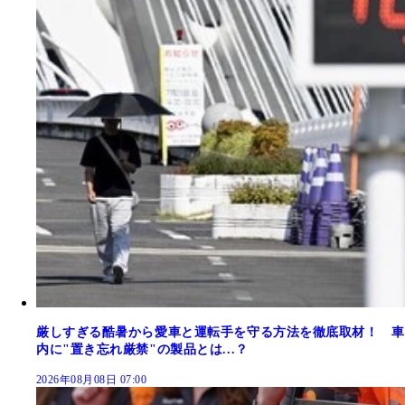
厳しすぎる酷暑から愛車と運転手を守る方法を徹底取材！ 車
内に"置き忘れ厳禁"の製品とは...？
2026年08月08日 07:00