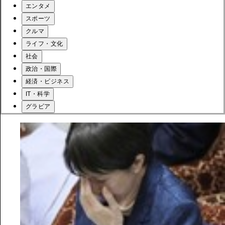
エンタメ
スポーツ
クルマ
ライフ・文化
社会
政治・国際
経済・ビジネス
IT・科学
グラビア