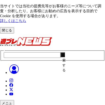
当サイトでは当社の提携先等がお客様のニーズ等について調
査・分析したり、お客様にお勧めの広告を表⽰する⽬的で
Cookie を使⽤する場合があります。
詳しくはこちら
閉じる
検
索
す
る
メニュ