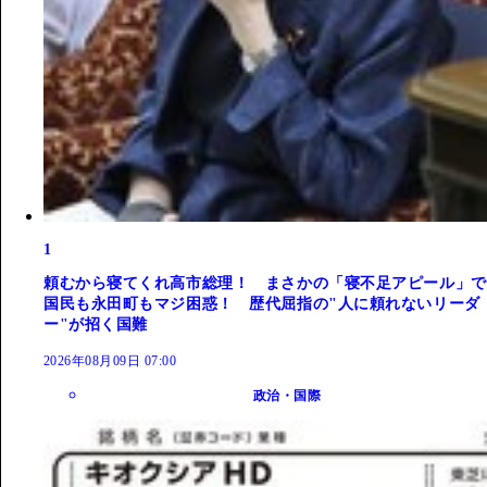
1
頼むから寝てくれ高市総理！ まさかの「寝不足アピール」で
国民も永田町もマジ困惑！ 歴代屈指の"人に頼れないリーダ
ー"が招く国難
2026年08月09日 07:00
政治・国際