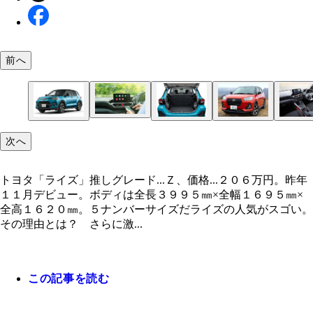
前へ
ライバルと比較すると全体的に古さを感じるが、最
後席は左右独立スライド機構付き。スペースも十分
メーター間にはマルチインフォメーションディスプ
安全運転支援システム「ホンダセンシング」を標準
転半径５．３ｍと小まわり性は抜群
のハスラーとは別物だ
を装備。伝統のオーバーフェンダーも採用
備。低重心設計により操縦安定性に優れている
マツダ「ＣＸ‐３０」推しグレード…ＸＤプロアク
ホンダ「ヴェゼル」推しグレード…Ｘ、価格…２２
ツーリングセレクション、価格…３００万８５００
９インチのスマホ連携ディスプレイオーディオ。ア
先進予防安全「トヨタセーフティセンス」や、車載
５０９３円。１３年１２月デビュー。昨年１１月に
スズキ「クロスビー」推しグレード…ハイブリッド
昨年９月デビュー。全長４３９５㎜×全幅１７９５
はディスプレイ上で操作が可能
トヨタ「ライズ」推しグレード…Ｚ、価格…２０６
ダイハツ「ロッキー」推しグレード…Ｇ、価格…２
「Ｇ」グレードには全車速対応型アダプティブクル
エンジンは１Ｌの３気筒ＤＯＨＣ１２バルブターボ
トヨタ「Ｃ‐ＨＲ」推しグレード…ハイブリッドＧ
長時間の運転でも、自然な姿勢を保てる新構造のシ
日産「ジューク」推しグレード…１５ＲＸ Ｖセレ
機「ＤＣＭ」を標準装備
スズキ「ジムニーシエラ」推しグレード…ＪＣ、価
改良。全長４３３０㎜×全幅１７７０㎜×全高１６
荷室容量は３６９Ｌ。ＦＦ車の床下には８０Ｌ（４
次へ
Ｘ、価格…１７９万８５００円。１７年１２月登場
高１５４０㎜
円。昨年１１月デビュー。ボディは全長３９９５㎜
万２０００円。ライズと姉妹車のロッキーは、六角
コントロールなどが標準装備
高出力９８ＰＳ、最大トルク１４０Ｎｍ
格…２９９万５０００円。１６年１２月デビュー。
を採用
ン、価格…２０８万１００円。１０年６月デビュー
２０５万７０００円。１８年７月デビュー。ボディ
は３８Ｌ）の収納スペースが備わる
ンジンは１Ｌ直３ターボ＋モーター。全長３７６０
幅１６９５㎜×全高１６２０㎜。５ナンバーサイズ
フロントグリルを採用。ライズは台形のグリルが目
１０月に改良。全長４３８５㎜×全幅１７９５㎜×
長４１３５㎜×全幅１７６５㎜×全高１５６５㎜
長３５５０㎜×全幅１６４５㎜×全高１７３０㎜
全幅１６７０㎜×全高１７０５㎜
トヨタ「ライズ」推しグレード...Ｚ、価格...２０６万円。昨年
５５０㎜
１１月デビュー。ボディは全長３９９５㎜×全幅１６９５㎜×
全高１６２０㎜。５ナンバーサイズだライズの人気がスゴい。
その理由とは？ さらに激...
この記事を読む