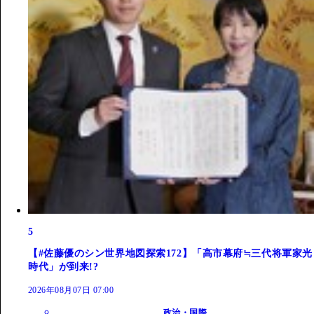
5
【#佐藤優のシン世界地図探索172】「高市幕府≒三代将軍家光
時代」が到来!?
2026年08月07日 07:00
政治・国際