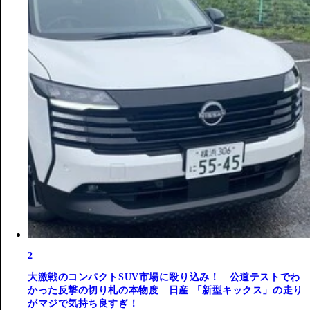
2
大激戦のコンパクトSUV市場に殴り込み！ 公道テストでわ
かった反撃の切り札の本物度 日産 「新型キックス」の走り
がマジで気持ち良すぎ！