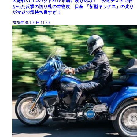
大激戦のコンパクトSUV市場に殴り込み！ 公道テストでわ
かった反撃の切り札の本物度 日産 「新型キックス」の走り
がマジで気持ち良すぎ！
2026年08月05日 11:30