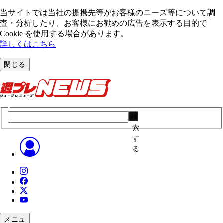
当サイトでは当社の提携先等がお客様のニーズ等について調
査・分析したり、お客様にお勧めの広告を表⽰する⽬的で
Cookie を使⽤する場合があります。
詳しくはこちら
閉じる
検
索
す
る
メニュ