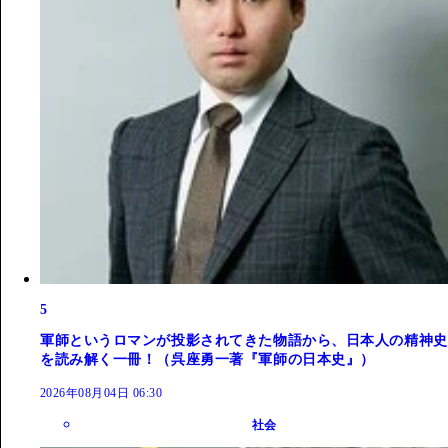
5
軍師というロマンが投影されてきた物語から、日本人の精神史
を読み解く一冊！（呉座勇一著『軍師の日本史』）
2026年08月04日 06:30
社会