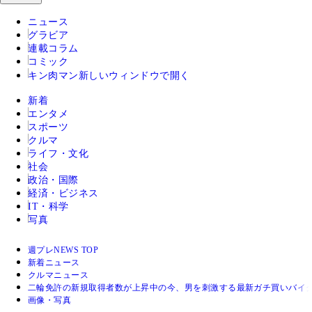
ニュース
グラビア
連載コラム
コミック
キン肉マン
新しいウィンドウで開く
新着
エンタメ
スポーツ
クルマ
ライフ・文化
社会
政治・国際
経済・ビジネス
IT・科学
写真
週プレNEWS TOP
新着ニュース
クルマニュース
二輪免許の新規取得者数が上昇中の今、男を刺激する最新ガチ買いバイ
画像・写真