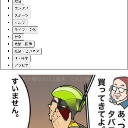
総合
エンタメ
スポーツ
クルマ
ライフ・文化
社会
政治・国際
経済・ビジネス
IT・科学
グラビア