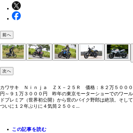
前へ
カワサキ Ｎｉｎｊａ ＺＸ－２５Ｒ 価格：８２
ホンダ ＣＴ１２５ ハンターカブ 価格：４４
ヤマハ Ｔｅｎｅｒｅ７００ 価格：１２６万５０
スズキ ジクサー１５０ 価格：３５万２０００円
カワサキ Ｚ９００ＲＳ 価格：１３５万３００
スズキ ＫＡＴＡＮＡ 価格：１５４万円 伝説の
次へ
０００円～９１万３０００円 昨年の東京モーター
６月２６日発売。予約だけで年間販売目標台数の８
円 テネレ７００はＭＴ－０７系の水冷並列２気筒
年３月にフルモデルチェンジ。フロントマスクはＬ
問答無用の大人気バイク。世の男たちをとりこにし
ンを現代によみがえらせ、大きな話題を集めた。見
ホンダ ＣＲＦ１１００Ｌ アフリカツイン 価格
ーでのワールドプレミア（世界初公開）から世のバ
０台を受注する超人気モデル。すでに１万台も視野
ジン搭載のミドルクラスのアドベンチャーモデル。
を採用。エンジンは空冷単気筒。軽量ボディで取り
る。１９７０年代の名車を現代の技術を駆使して復
のイカツさとは裏腹にビギナーでもサクッと乗れて
６１万７０００円～２０５万７０００円 昨年末に
野郎は絶頂。そしてついに１２年ぶりに４気筒２５
る勢いだというからスゴい
３１日に発売されて話題沸騰中！
もバツグン！
アクセルをひねると刺激的な音が
う一台だ
カワサキ Ｎｉｎｊａ ＺＸ－２５Ｒ 価格：８２万５０００
モデルチェンジしたアドベンチャースポーツ。排気
ｃが大復活。感涙！
円～９１万３０００円 昨年の東京モーターショーでのワール
９９８ｃｃから１０８２ｃｃへと８４ｃｃアップし
ドプレミア（世界初公開）から世のバイク野郎は絶頂。そして
軽量化に成功！
ついに１２年ぶりに４気筒２５０ｃ...
この記事を読む