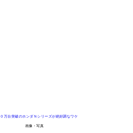
５０万台突破のホンダＮシリーズが絶好調なワケ
画像・写真