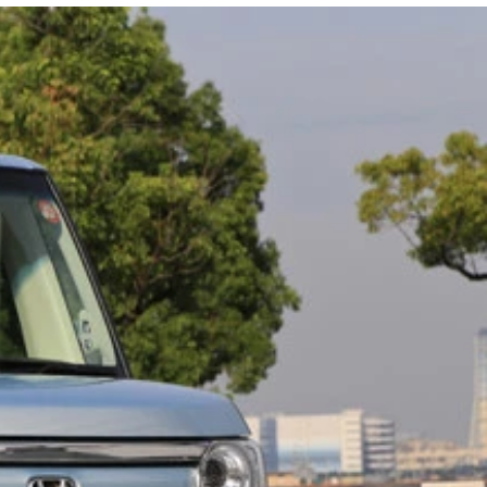
新型には男がたぎるスポーツグレードも用意される
などを魅了。ちなみにＮＡモデルには６速ＭＴが設定されてい
かわらず上半期の売り上げも１０万台を突破。問答無用の国民
は日本のコンパクトカーを凌駕するレベル。ビンビン確実の出