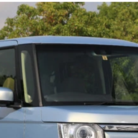
ビュー。現行モデルは今でも月１５００台前後を売る人気車。
どんな走りなのか今からマジで楽しみだ
１日にホンダのサイトでご開帳された
８３万２６００円 ２０１８年７月デビュー。車中泊ユーザー
１２万９６００円 ８月の新車販売も首位。新型コロナにもか
８２万７１００円 ２０１９年８月発売。その走りと乗り心地