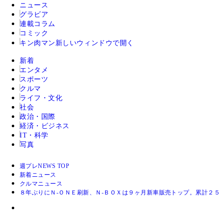
ニュース
グラビア
連載コラム
コミック
キン肉マン
新しいウィンドウで開く
新着
エンタメ
スポーツ
クルマ
ライフ・文化
社会
政治・国際
経済・ビジネス
IT・科学
写真
週プレNEWS TOP
新着ニュース
クルマニュース
８年ぶりにＮ‐ＯＮＥ刷新、Ｎ‐ＢＯＸは９ヶ月新車販売トップ。累計２