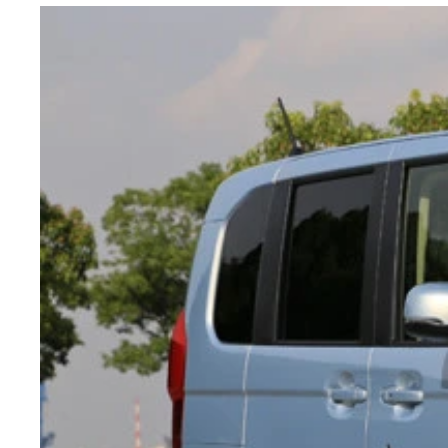
ホンダ Ｎ－ＯＮＥ 価格未発表 ２０１２年にデ
ＦＦターボと６ＭＴを組み合わせたモデルも設定。
この秋、８年ぶりに刷新されるＮ－ＯＮＥは９月１
ホンダ Ｎ－ＶＡＮ 価格：１２９万１４００～１
ホンダ Ｎ－ＢＯＸ 価格：１４１万１３００～２
ホンダ Ｎ－ＷＧＮ 価格：１２９万８０００～１