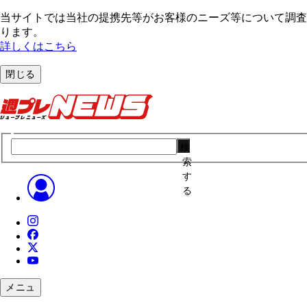
当サイトでは当社の提携先等がお客様のニーズ等について調査・
ります。
詳しくはこちら
閉じる
検
索
す
る
メニュ