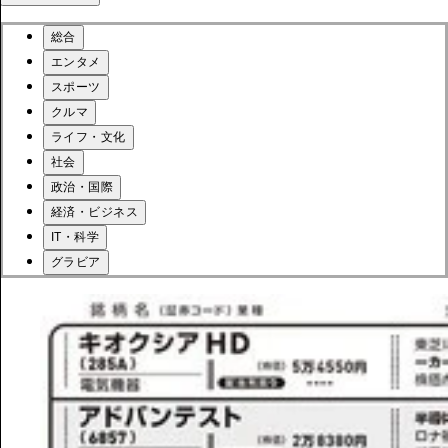
総合
エンタメ
スポーツ
クルマ
ライフ・文化
社会
政治・国際
経済・ビジネス
IT・科学
グラビア