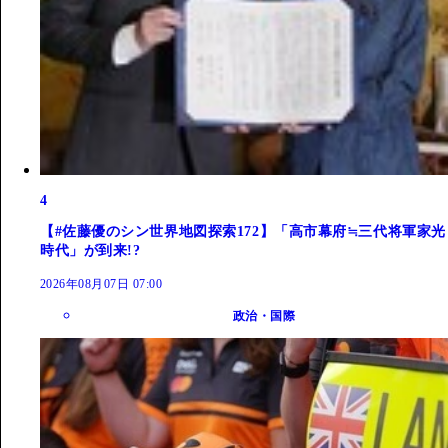
4
【#佐藤優のシン世界地図探索172】「高市幕府≒三代将軍家光
時代」が到来!?
2026年08月07日 07:00
政治・国際