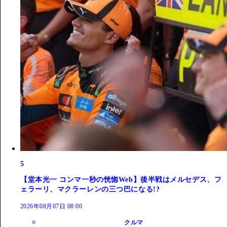
5
【堂本光一 コンマ一秒の恍惚Web】後半戦はメルセデス、フ
ェラーリ、マクラーレンの三つ巴になる!?
2026年08月07日 08:00
クルマ