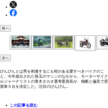
前へ
【第１位】ハーレーダビッドソン ライブワイヤー
【第２位】カワサキ ニンジャＺＸ－２５Ｒ カワ
【第３位】ホンダ ハンターカブ ４４万円という
【第５位】スズキ ジクサー２５０ ６月に発売。
次へ
ーレーダビッドソンは１２月３日より初のＥＶ「ラ
が誇る４気筒エンジンを搭載したスポーツ車は、９
てお安くない価格ながら、６月の発売が発表される
激安すぎる価格と油冷エンジン、車重の軽さが大き
【第４位】ヤマハ セロー ３５年の歴史を閉じた
ワイヤー」の予約受注を日本で開始した。価格は３
発売と同時に完売店続出。価格８２万５０００～９
題沸騰。予約の段階で年間販売目標を達成したヒッ
題に。実に個性的なマシンだ。価格４４万８８００
ーは、ヤマハのなかで超ロングセラー車だった。ち
万３６００円
３０００円
びんびんとは男を刺激するにも程がある愛すべきバイクのこ
に最終モデルの価格は５８万８５００円
と。今年放出された珠玉のマシンのなかから、モーターサイク
ルジャーナリストの青木タカオ選考委員長が、独断と偏見で受
賞車５台を決定した。注目のびんびん...
この記事を読む