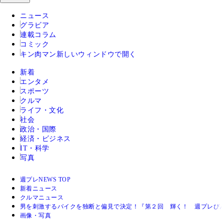
ニュース
グラビア
連載コラム
コミック
キン肉マン
新しいウィンドウで開く
新着
エンタメ
スポーツ
クルマ
ライフ・文化
社会
政治・国際
経済・ビジネス
IT・科学
写真
週プレNEWS TOP
新着ニュース
クルマニュース
男を刺激するバイクを独断と偏見で決定！『第２回 輝く！ 週プレび
画像・写真