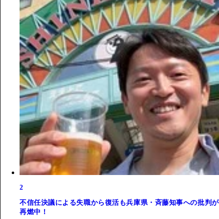
2
不信任決議による失職から復活も兵庫県・斉藤知事への批判が
再燃中！