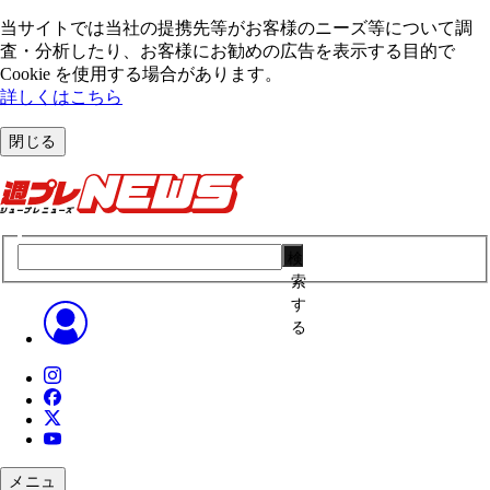
当サイトでは当社の提携先等がお客様のニーズ等について調
査・分析したり、お客様にお勧めの広告を表⽰する⽬的で
Cookie を使⽤する場合があります。
詳しくはこちら
閉じる
検
索
す
る
メニュ