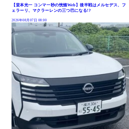
【堂本光一 コンマ一秒の恍惚Web】後半戦はメルセデス、フ
ェラーリ、マクラーレンの三つ巴になる!?
2026年08月07日 08:00