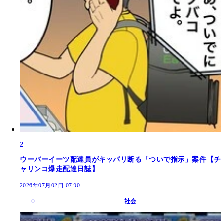
2
ウーバーイーツ配達員がキッパリ断る「ついで指示」案件【チ
ャリンコ爆走配達日誌】
2026年07月02日 07:00
社会