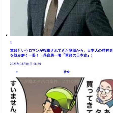
1
軍師というロマンが投影されてきた物語から、日本人の精神史
を読み解く一冊！（呉座勇一著『軍師の日本史』）
2026年08月04日 06:30
社会