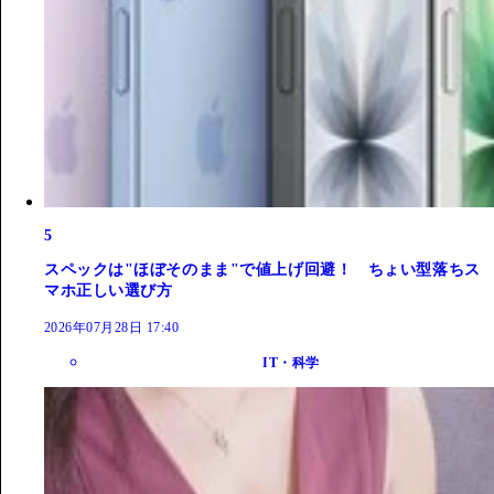
5
スペックは"ほぼそのまま"で値上げ回避！ ちょい型落ちス
マホ正しい選び方
2026年07月28日 17:40
IT・科学