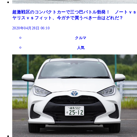
超激戦区のコンパクトカーで三つ巴バトル勃発！ ノートｖｓ
ヤリスｖｓフィット、今ガチで買うべき一台はどれだ？
2020年04月28日 06:10
クルマ
人気