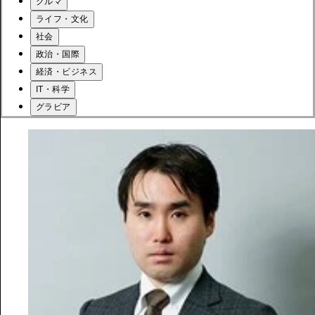
クルマ
ライフ・文化
社会
政治・国際
経済・ビジネス
IT・科学
グラビア