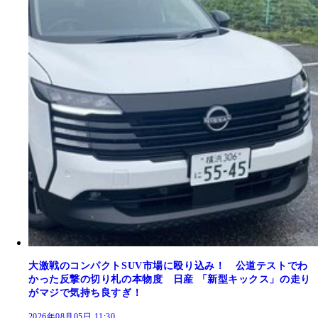
大激戦のコンパクトSUV市場に殴り込み！ 公道テストでわ
かった反撃の切り札の本物度 日産 「新型キックス」の走り
がマジで気持ち良すぎ！
2026年08月05日 11:30