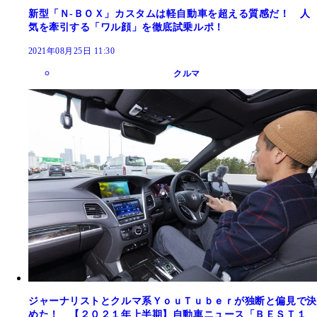
新型「Ｎ‐ＢＯＸ」カスタムは軽自動車を超える質感だ！ 人
気を牽引する「ワル顔」を徹底試乗ルポ！
2021年08月25日 11:30
クルマ
ジャーナリストとクルマ系ＹｏｕＴｕｂｅｒが独断と偏見で決
めた！ 【２０２１年上半期】自動車ニュース「ＢＥＳＴ１