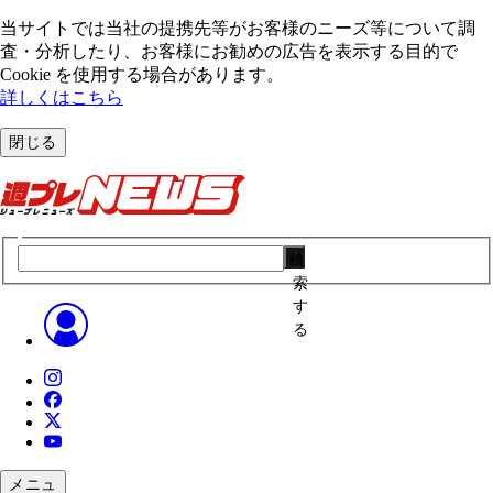
当サイトでは当社の提携先等がお客様のニーズ等について調
査・分析したり、お客様にお勧めの広告を表⽰する⽬的で
Cookie を使⽤する場合があります。
詳しくはこちら
閉じる
検
索
す
る
メニュ