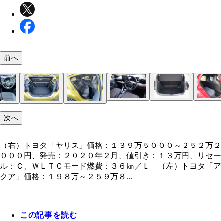
前へ
ホンダ「フィット」価格：１５５万７６００～２８
燃料タンクは全席下に収めるセンタータンクレイア
トヨタ「ヤリス」着座位置は予想外に低い。スポー
トヨタ「ヤリス」着座位置は予想外に低い。スポー
４台の中で最も狭い後席。スポーツカーと割り切る
ホンダ「フィット」水平基調のスッキリとしたイン
ラゲッジルームは、先代よりも開口部の横幅を拡大
ライバルの中で最も広い後席。成人男性が座っても
（右）トヨタ「ヤリス」価格：１３９万５０００～
７月１９日にデビューした２代目アクアは、先代と
リアのコンビネーションランプは全グレードＬＥＤ
日産「ノート オーラ」価格：２６１万３００～２
ボディサイズは全長４０４５㎜×全幅１７３５㎜×
左右のテールランプは一文字に発光。この演出が３
ボディサイズは全長３９９５㎜×全幅１６９５㎜×
次へ
６６００円、発売：２０２０年２月、値引き：８万
を採用。広々とした後席を実現している
ーに乗っている感覚に近い。乗り心地も硬めの印象
ーに乗っている感覚に近い。乗り心地も硬めの印象
得する広さである
ネ。一部グレードを除きソフトパッドを採用してい
物が積みやすくなった
前、頭上に余裕がある
２万２０００円、発売：２０２０年２月、値引き：
ＨＶ専用車。今回引っ張り出したのは最上級モデル
が、上級モデルは発光するデザインがほかと異なっ
万７９００円、発売：２０２１年８月、値引き：１
５２５㎜。ベースのノートのボディをワイド化した
バーのワイドなボディをより引き立たせる
５４０㎜。最小回転半径５．２ｍ。運転しやすい！
１．５Ｌの直３エンジンにハイブリッドシステム「
トヨタ「アクア」ダッシュボード中央にディスプレ
ラゲッジルームの広さは十分。荷室床には脱着可能
先代モデルは後席の狭さが悩みだったが、新型は後
日産「ノート オーラ」木目調パネルやツイード表
ラゲッジルームは後席を使用していても、スーツケ
後席にはリクライニング機能がつく。オプションで
リセール：Ｃ、ＷＬＴＣモード燃費：２９．４㎞／
万円、リセール：Ｃ、ＷＬＴＣモード燃費：３６㎞
「Ｚ」。高級車のような乗り心地に驚愕した
る
円、リセール：Ｃ、ＷＬＴＣモード燃費：２７．２
ＳⅡ」を搭載。バイポーラ型のニッケル水素電池を
ーディオを配置。１０．５インチは最上級グレード
ッキボードも使える
間をしっかり確保
ど質感が非常に高い。ディスプレイは１２．３イン
が４つ搭載できる
シートも選べる
Ｌ （左）トヨタ「アクア」価格：１９８万～２５
Ｌ
（右）トヨタ「ヤリス」価格：１３９万５０００～２５２万２
用
用
８０００円、発売：２０２１年７月、値引き：８万
０００円、発売：２０２０年２月、値引き：１３万円、リセー
リセール；Ｃ、ＷＬＴＣモード燃費：３５．８㎞／
ル：Ｃ、ＷＬＴＣモード燃費：３６㎞／Ｌ （左）トヨタ「ア
クア」価格：１９８万～２５９万８...
この記事を読む