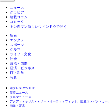
ニュース
グラビア
連載コラム
コミック
キン肉マン
新しいウィンドウで開く
新着
エンタメ
スポーツ
クルマ
ライフ・文化
社会
政治・国際
経済・ビジネス
IT・科学
写真
週プレNEWS TOP
新着ニュース
クルマニュース
アクアｖｓヤリスｖｓノートオーラｖｓフィット。国産コンパクトカー
画像・写真