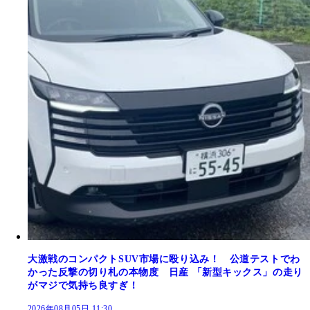
大激戦のコンパクトSUV市場に殴り込み！ 公道テストでわ
かった反撃の切り札の本物度 日産 「新型キックス」の走り
がマジで気持ち良すぎ！
2026年08月05日 11:30