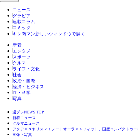
ニュース
グラビア
連載コラム
コミック
キン肉マン
新しいウィンドウで開く
新着
エンタメ
スポーツ
クルマ
ライフ・文化
社会
政治・国際
経済・ビジネス
IT・科学
写真
週プレNEWS TOP
新着ニュース
クルマニュース
アクアｖｓヤリスｖｓノートオーラｖｓフィット。国産コンパクトカー
画像・写真