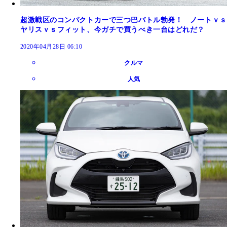
超激戦区のコンパクトカーで三つ巴バトル勃発！ ノートｖｓ
ヤリスｖｓフィット、今ガチで買うべき一台はどれだ？
2020年04月28日 06:10
クルマ
人気