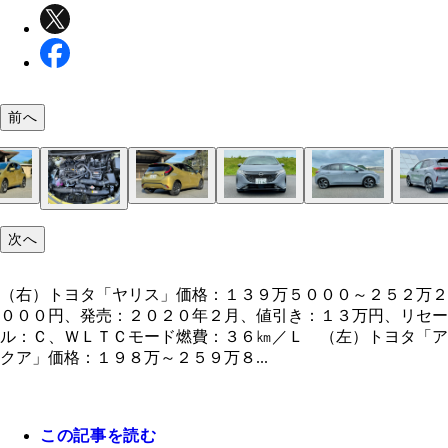
前へ
ホンダ「フィット」価格：１５５万７６００～２８
燃料タンクは全席下に収めるセンタータンクレイア
トヨタ「ヤリス」着座位置は予想外に低い。スポー
トヨタ「ヤリス」着座位置は予想外に低い。スポー
４台の中で最も狭い後席。スポーツカーと割り切る
ホンダ「フィット」水平基調のスッキリとしたイン
ラゲッジルームは、先代よりも開口部の横幅を拡大
ライバルの中で最も広い後席。成人男性が座っても
（右）トヨタ「ヤリス」価格：１３９万５０００～
７月１９日にデビューした２代目アクアは、先代と
リアのコンビネーションランプは全グレードＬＥＤ
日産「ノート オーラ」価格：２６１万３００～２
ボディサイズは全長４０４５㎜×全幅１７３５㎜×
左右のテールランプは一文字に発光。この演出が３
ボディサイズは全長３９９５㎜×全幅１６９５㎜×
次へ
６６００円、発売：２０２０年２月、値引き：８万
を採用。広々とした後席を実現している
ーに乗っている感覚に近い。乗り心地も硬めの印象
ーに乗っている感覚に近い。乗り心地も硬めの印象
得する広さである
ネ。一部グレードを除きソフトパッドを採用してい
物が積みやすくなった
前、頭上に余裕がある
２万２０００円、発売：２０２０年２月、値引き：
ＨＶ専用車。今回引っ張り出したのは最上級モデル
が、上級モデルは発光するデザインがほかと異なっ
万７９００円、発売：２０２１年８月、値引き：１
５２５㎜。ベースのノートのボディをワイド化した
バーのワイドなボディをより引き立たせる
５４０㎜。最小回転半径５．２ｍ。運転しやすい！
１．５Ｌの直３エンジンにハイブリッドシステム「
トヨタ「アクア」ダッシュボード中央にディスプレ
ラゲッジルームの広さは十分。荷室床には脱着可能
先代モデルは後席の狭さが悩みだったが、新型は後
日産「ノート オーラ」木目調パネルやツイード表
ラゲッジルームは後席を使用していても、スーツケ
後席にはリクライニング機能がつく。オプションで
リセール：Ｃ、ＷＬＴＣモード燃費：２９．４㎞／
万円、リセール：Ｃ、ＷＬＴＣモード燃費：３６㎞
「Ｚ」。高級車のような乗り心地に驚愕した
る
円、リセール：Ｃ、ＷＬＴＣモード燃費：２７．２
ＳⅡ」を搭載。バイポーラ型のニッケル水素電池を
ーディオを配置。１０．５インチは最上級グレード
ッキボードも使える
間をしっかり確保
ど質感が非常に高い。ディスプレイは１２．３イン
が４つ搭載できる
シートも選べる
Ｌ （左）トヨタ「アクア」価格：１９８万～２５
Ｌ
（右）トヨタ「ヤリス」価格：１３９万５０００～２５２万２
用
用
８０００円、発売：２０２１年７月、値引き：８万
０００円、発売：２０２０年２月、値引き：１３万円、リセー
リセール；Ｃ、ＷＬＴＣモード燃費：３５．８㎞／
ル：Ｃ、ＷＬＴＣモード燃費：３６㎞／Ｌ （左）トヨタ「ア
クア」価格：１９８万～２５９万８...
この記事を読む