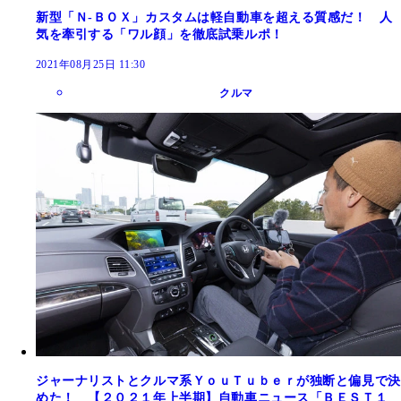
新型「Ｎ‐ＢＯＸ」カスタムは軽自動車を超える質感だ！ 人
気を牽引する「ワル顔」を徹底試乗ルポ！
2021年08月25日 11:30
クルマ
ジャーナリストとクルマ系ＹｏｕＴｕｂｅｒが独断と偏見で決
めた！ 【２０２１年上半期】自動車ニュース「ＢＥＳＴ１