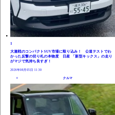
1
大激戦のコンパクトSUV市場に殴り込み！ 公道テストでわ
かった反撃の切り札の本物度 日産 「新型キックス」の走り
がマジで気持ち良すぎ！
2026年08月05日 11:30
クルマ