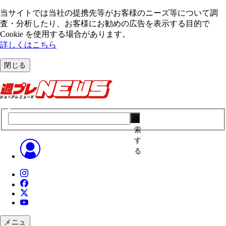
当サイトでは当社の提携先等がお客様のニーズ等について調
査・分析したり、お客様にお勧めの広告を表⽰する⽬的で
Cookie を使⽤する場合があります。
詳しくはこちら
閉じる
検
索
す
る
メニュ