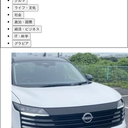
クルマ
ライフ・文化
社会
政治・国際
経済・ビジネス
IT・科学
グラビア