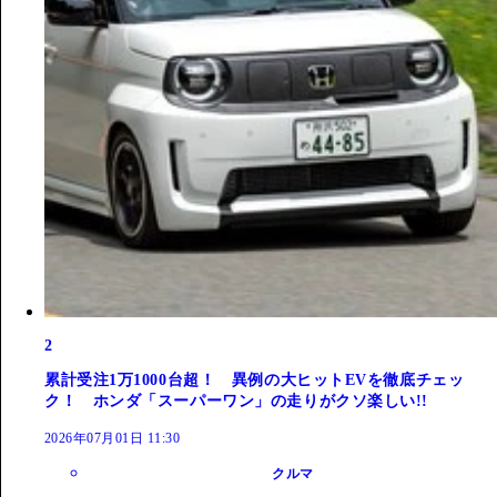
2
累計受注1万1000台超！ 異例の大ヒットEVを徹底チェッ
ク！ ホンダ「スーパーワン」の走りがクソ楽しい!!
2026年07月01日 11:30
クルマ