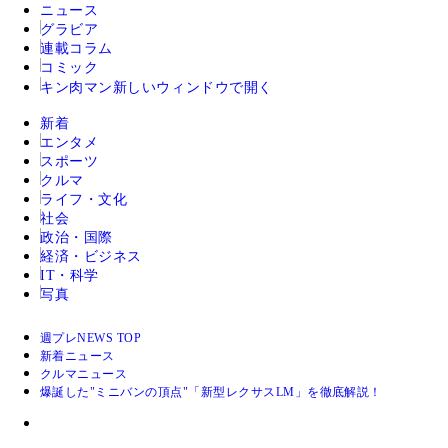
ニュース
グラビア
連載コラム
コミック
キン肉マン
新しいウィンドウで開く
新着
エンタメ
スポーツ
クルマ
ライフ・文化
社会
政治・国際
経済・ビジネス
IT・科学
写真
週プレNEWS TOP
新着ニュース
クルマニュース
爆誕した"ミニバンの頂点"「新型レクサスLM」を徹底解説！