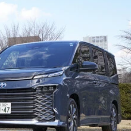
ューする山本氏（右）
初となる。注文殺到の予感
る
用
ること請け合いだ