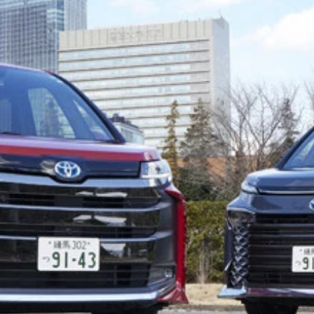
室内で、2代目LMの開発責任者である横尾氏（左）をインタビ
日本のレクサスブランドでミニバンが正規販売されるのは史上
55㎜。ちなみに初代より全長を85㎜、全幅を40㎜拡大したという
h」のエンブレムが輝く。もちろん、リアゲートは電動で開閉す
ィションにより前席と後席が区切られ、後席は完全個室と化す
も抜かりなく、最新の「レクサスセーフティシステム＋」を採
レストとオットマンにシートヒーターをレクサス初採用
操作は、このスマホタイプのコントローラーで行なうという
タイリングに仕上がっている。どこを走っていても注目を浴び