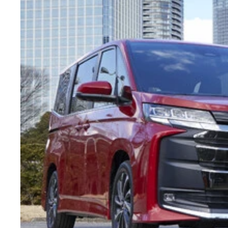
今秋、日本市場に導入される予定の4人乗り仕様の
LMは今秋頃から日本市場で販売を開始する予定。
ボディサイズは全長5215㎜×全幅1890㎜×全高19
お披露目されたプロトタイプのリアには「LM500
48インチ大型ワイドディスプレーを備えたパーテ
コックピットもゴージャスのひと言。先進安全装備
初代よりオットマンの伸縮量を延長。加えてアーム
後部座席の照明や48インチのディスプレーなどの
顔面はゴージャス感と迫力を兼ね備えたド派手なス