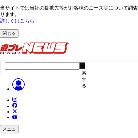
当サイトでは当社の提携先等がお客様のニーズ等について調査・
ります。
詳しくはこちら
閉じる
検
索
す
る
メニュ