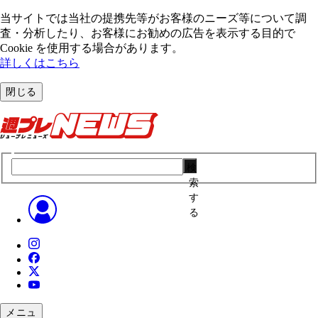
当サイトでは当社の提携先等がお客様のニーズ等について調
査・分析したり、お客様にお勧めの広告を表⽰する⽬的で
Cookie を使⽤する場合があります。
詳しくはこちら
閉じる
検
索
す
る
メニュ