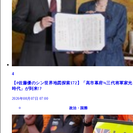
4
【#佐藤優のシン世界地図探索172】「高市幕府≒三代将軍家光
時代」が到来!?
2026年08月07日 07:00
政治・国際