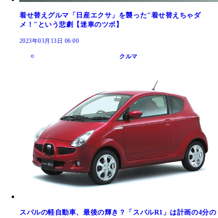
着せ替えグルマ「日産エクサ」を襲った"着せ替えちゃダ
メ！"という悲劇【迷車のツボ】
2023年03月13日 06:00
クルマ
スバルの軽自動車、最後の輝き？「スバルR1」は計画の4分の