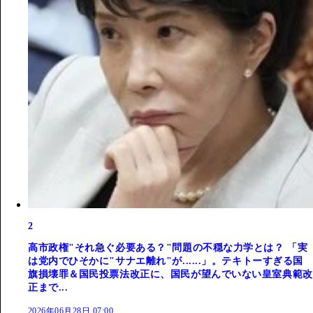
2
高市政権"それ急ぐ必要ある？"問題の不穏な力学とは？ 「実
は党内でひそかに"サナエ離れ"が......」。テキトーすぎる国
旗損壊罪＆国民投票法改正に、国民が望んでいない皇室典範改
正まで...
2026年06月28日 07:00