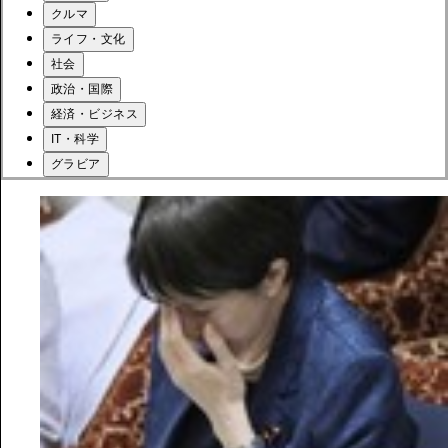
クルマ
ライフ・文化
社会
政治・国際
経済・ビジネス
IT・科学
グラビア