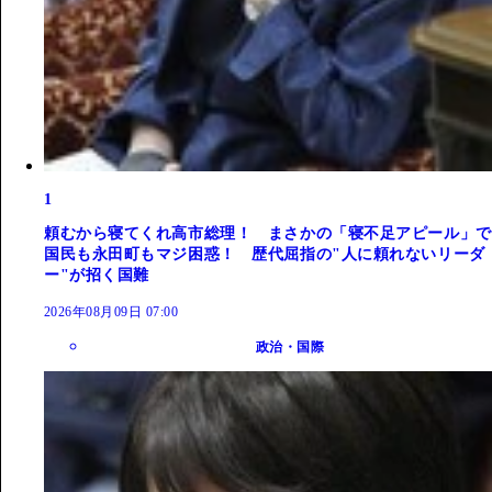
1
頼むから寝てくれ高市総理！ まさかの「寝不足アピール」で
国民も永田町もマジ困惑！ 歴代屈指の"人に頼れないリーダ
ー"が招く国難
2026年08月09日 07:00
政治・国際