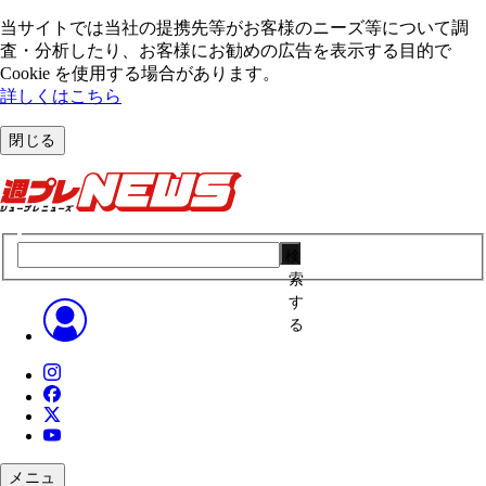
当サイトでは当社の提携先等がお客様のニーズ等について調
査・分析したり、お客様にお勧めの広告を表⽰する⽬的で
Cookie を使⽤する場合があります。
詳しくはこちら
閉じる
検
索
す
る
メニュ