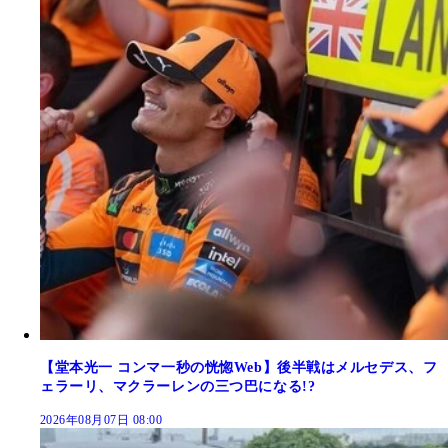
【堂本光一 コンマ一秒の恍惚Web】後半戦はメルセデス、フ
ェラーリ、マクラーレンの三つ巴になる!?
2026年08月07日 08:00