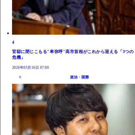
4
官邸に閉じこもる"卑弥呼"高市首相がこれから迎える「3つの
危機」
2026年05月16日 07:00
政治・国際