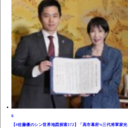
6
【#佐藤優のシン世界地図探索172】「高市幕府≒三代将軍家光