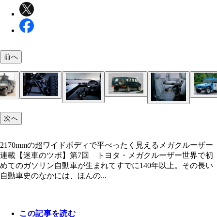
前へ
四角い缶のようなメガクルーザーの武骨なリアビュ
こちらはJAFで使われたメガクルーザー
2170mmの超ワイドボディで平べったく見えるメガ
陸自の高機動車はこのように戦うであります！
尋常じゃない車高の高さであります！
偽装を施して敵を欺くであります！
メガクルーザーの自衛隊バージョンである「高機動
悪路も悪天候もへっちゃらであります！
異次元の車高を実現するハブリダクション
ズラリと並んだ陸自の高機動車
イラク戦争で使用されたアメリカ海兵隊のハンヴィ
ザー
次へ
メガクルーザーのシンプルな運転席に漂う「ホンモ
こちらはアフガンに現れたアメリカ陸軍のハンヴィ
メガクルーザーのセンターコンソールにはカセット
2170mmの超ワイドボディで平べったく見えるメガクルーザー
感」
レオを装備
連載【迷車のツボ】第7回 トヨタ・メガクルーザー世界で初
めてのガソリン自動車が生まれてすでに140年以上。その長い
自動車史のなかには、ほんの...
この記事を読む