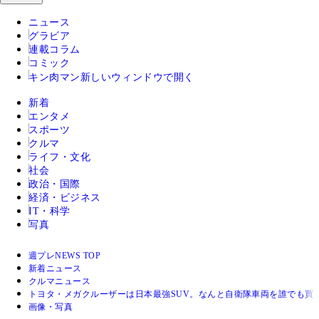
ニュース
グラビア
連載コラム
コミック
キン肉マン
新しいウィンドウで開く
新着
エンタメ
スポーツ
クルマ
ライフ・文化
社会
政治・国際
経済・ビジネス
IT・科学
写真
週プレNEWS TOP
新着ニュース
クルマニュース
トヨタ・メガクルーザーは日本最強SUV。なんと自衛隊車両を誰でも買
画像・写真