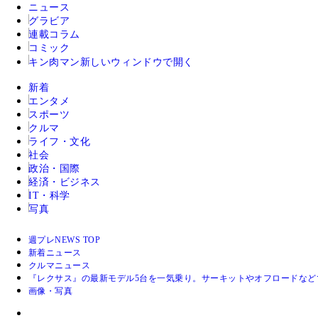
ニュース
グラビア
連載コラム
コミック
キン肉マン
新しいウィンドウで開く
新着
エンタメ
スポーツ
クルマ
ライフ・文化
社会
政治・国際
経済・ビジネス
IT・科学
写真
週プレNEWS TOP
新着ニュース
クルマニュース
『レクサス』の最新モデル5台を一気乗り。サーキットやオフロードな
画像・写真