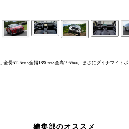
全長5125㎜×全幅1890㎜×全高1955㎜。まさにダイナマ
編集部のオススメ