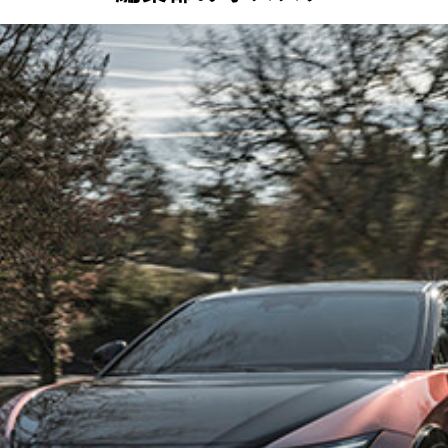
シート表皮を用意しているのもポイント
レーと液晶メーターの一体感もハンパない
。導入すれば日本市場でも人気を集めそうだが……
疲労軽減を考慮し、開発されたという専用シートを装備
キサス州オースティンで世界初公開された新型TX。残念ながら
000を思い出すハンドル。発売は秒読み段階とか
ィションのガラス窓は曇らせることも可能
レストにはヒーターを内蔵。至れり尽くせり
のサイズは全長5125㎜×全幅1890㎜×全高1955㎜。まさに
れたLBX。国内導入は今秋以降を予定。レクサスへの入り口的
型GX。ニッポンでの発売は来年を予定。ちなみに世界累計販売
ヤステアリング仕様。慣れてしまうと、元の円形ハンドルに戻れ