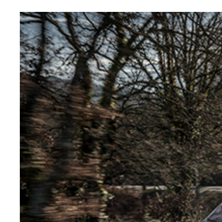
水平基調のインパネにより広い視界を確保。複数の
質感の高いコックピット。大型のセンターディスプ
北米市場のニーズに応えた3列シート仕様のSUV
上質感と機能性を両立させた内装。シートは乗員の
レクサス TX 6月8日（現地時間）、アメリカテ
往年の米テレビドラマ『ナイトライダー』のナイト2
圧巻は後席の48インチ巨大ディスプレー。パーテ
後席2座のキャプテンシートのオットマンやアーム
レクサス LM 発売は今秋を予定。ちなみに2代目LM
レクサス LBX 6月にイタリアのミラノで発表さ
レクサス GX 文句ナシの悪路走破性を披露した新
試乗＆解説してくれた山本シンヤ氏
レクサス RZ ついに日本で発売となるバイワイ