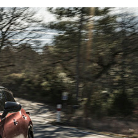
日本導入の予定はナシ
ダイナマイトボディだ
な役目を担う世界戦略車
台数は約54万台を誇る
なくなるという