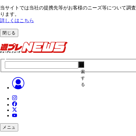
当サイトでは当社の提携先等がお客様のニーズ等について調査・
ります。
詳しくはこちら
閉じる
検
索
す
る
メニュ