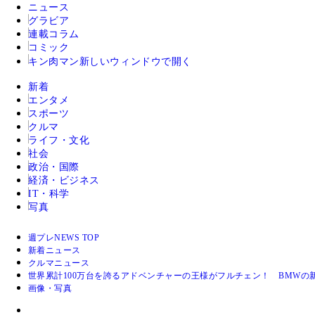
ニュース
グラビア
連載コラム
コミック
キン肉マン
新しいウィンドウで開く
新着
エンタメ
スポーツ
クルマ
ライフ・文化
社会
政治・国際
経済・ビジネス
IT・科学
写真
週プレNEWS TOP
新着ニュース
クルマニュース
世界累計100万台を誇るアドベンチャーの王様がフルチェン！ BMWの新型R
画像・写真