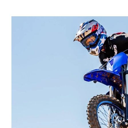
BMW伝統のボクサーツインエンジンを1300㏄
BMW R1300GS 価格：284万3000円～ 
車速が時速25キロ以下に落ちると車高を自動で下
先進的な電子制御を満載。新型は前走車との車間距
いう
BMWモトラッドジャパンの佐伯 要GM（左）を
ワインディングや一般道などをガッツリ試乗。新し