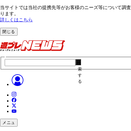
当サイトでは当社の提携先等がお客様のニーズ等について調査・
ります。
詳しくはこちら
閉じる
検
索
す
る
メニュ