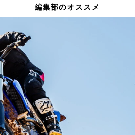
編集部のオススメ
化し、特に低中速の実用域でのトルクを大幅にアップ。防風性能
フロント190㎜、リア200㎜のサスペンショントラベル（サスの
げ、停止時にはライダーの足が地面にちゃんと届くようシート高
離を自動制御する最新のクルーズコントロールを搭載。グリッ
直撃した青木氏（右）。佐伯氏はドイツ本社の開発陣から新型の
くなったボディ、サス、エンジンを徹底チェック。鬼売れしそ