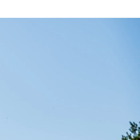
も向上し、長時間走行も疲れ知らず
作動量）を持ち、ダートの走破性は従来型と比較すると大幅に向上して
を30㎜落としてくれる
プやシートのヒーターも装備
座学を受け、試乗もしたという
うなデザインに仕上がっている