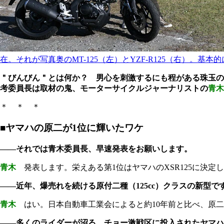
在。それが写真奥のMT-125（左）とYZF-R125（右）。
＂びんびん＂とは何か？ 男心を刺激するにも程がある珠玉の
考委員長は取材の鬼、モーターサイクルジャーナリストの
青木
＊ ＊ ＊
■ヤマハの原二が1位に輝いたワケ
――それでは青木委員長、早速発表をお願いします。
青木
発表します。栄えある第1位はヤマハのXSR125に決定
――近年、爆売れを続ける原付二種（125cc）クラスの新型で
青木
はい。日本自動車工業会によると約10年前と比べ、原二
――多くのライダーが沼る、チョー激戦区に投入されたヤマハ