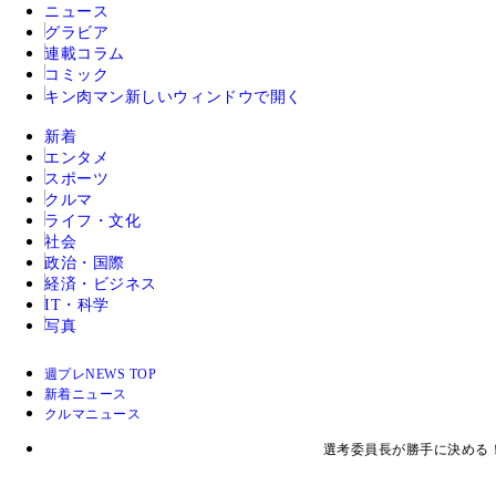
ニュース
グラビア
連載コラム
コミック
キン肉マン
新しいウィンドウで開く
新着
エンタメ
スポーツ
クルマ
ライフ・文化
社会
政治・国際
経済・ビジネス
IT・科学
写真
週プレNEWS TOP
新着ニュース
クルマニュース
選考委員長が勝手に決める！