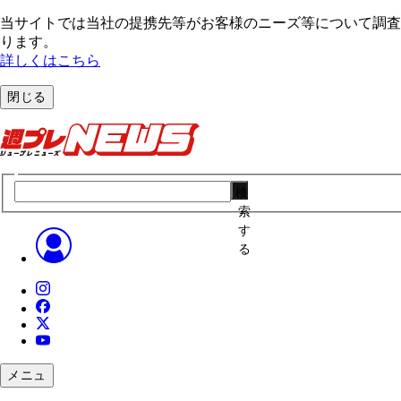
当サイトでは当社の提携先等がお客様のニーズ等について調査・
ります。
詳しくはこちら
閉じる
検
索
す
る
メニュ