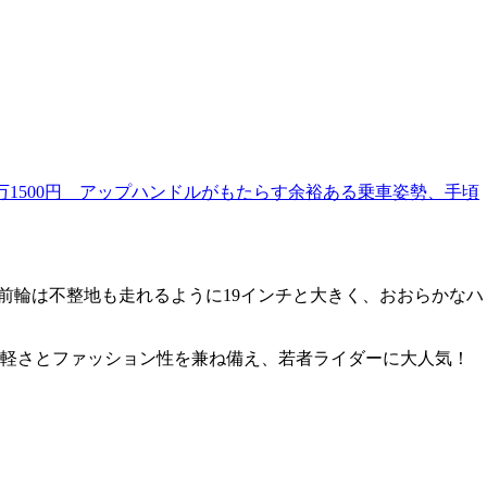
62万1500円 アップハンドルがもたらす余裕ある乗車姿勢、手頃
前輪は不整地も走れるように19インチと大きく、おおらかなハ
気軽さとファッション性を兼ね備え、若者ライダーに大人気！