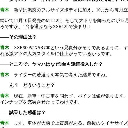
青木
新型は魅惑のフルサイズボディに加え、10月から毎月立て続
続いて11月10日発売のMT-125、そして大トリを飾ったのが
ろですが、1台を選ぶならXSR125で決まり！
――その理由は？
青木
XSR900やXSR700という兄貴分がそうであるよう
れる激アツの人気スタイルに仕上がっているからです。
――ところで、ヤマハはなぜ3台も連続投入した？
青木
ライダーの若返りを本気で考えた結果ですね。
――ん？ どういうこと？
青木
現在、新車・中古車を問わず、バイクは値が張ります。そ
インナップを充実させたってわけです。
――試乗した感想は？
青木
まず、車体が大柄で上質感がある。前後のタイヤサイズは