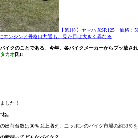
【第1位】ヤマハ XSR125 価格：
基本的にエンジンと骨格は共通も、見た目は大きく異なる
バイクのことである。今年、各バイクメーカーからブッ放され
タカオ
氏!!
しました！
すね。
の出荷台数は30％以上増え、ニッポンのバイク市場の約33％
の新型ってどんなバイク？