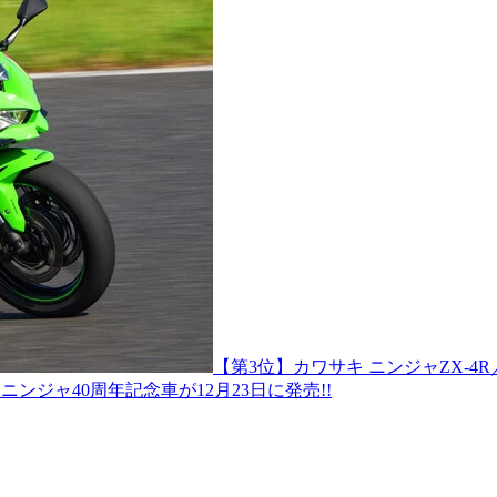
【第3位】カワサキ ニンジャZX‐4R／
ジャ40周年記念車が12月23日に発売!!