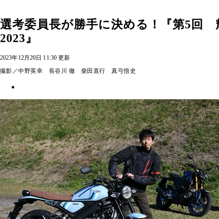
選考委員長が勝手に決める！『第5回
2023』
2023年12月20日 11:30 更新
撮影／中野英幸 長谷川 徹 柴田直行 真弓悟史