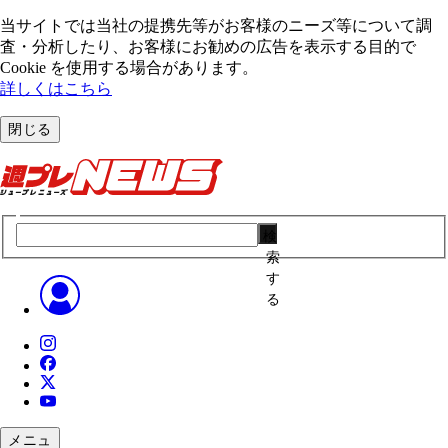
当サイトでは当社の提携先等がお客様のニーズ等について調
査・分析したり、お客様にお勧めの広告を表⽰する⽬的で
Cookie を使⽤する場合があります。
詳しくはこちら
閉じる
検
索
す
る
メニュ