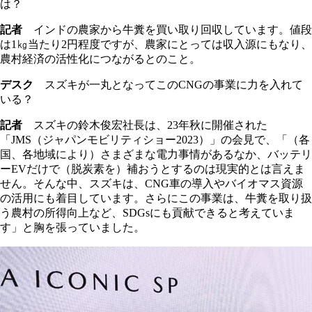
は？
記者
インドの農家から牛糞を買い取り回収しています。値段
は1㎏当たり2円程度ですが、農家にとっては収入源にもなり、
農村経済の活性化につながるとのこと。
デスク
スズキが一丸となってこのCNGの事業に力を入れて
いる？
記者
スズキの鈴木俊宏社長は、23年秋に開催された
「JMS（ジャパンモビリティショー2023）」の会見で、「（各
国、各地域により）さまざまな電力事情があるなか、バッテリ
ーEVだけで（脱炭素を）補おうとするのは現実的とは言えま
せん。そんな中、スズキは、CNG車の導入やバイオマス資源
の活用にも着目しています。さらにこの事業は、牛糞を取り扱
う農村の所得向上など、SDGsにも貢献できると考えていま
す」と胸を張っていました。