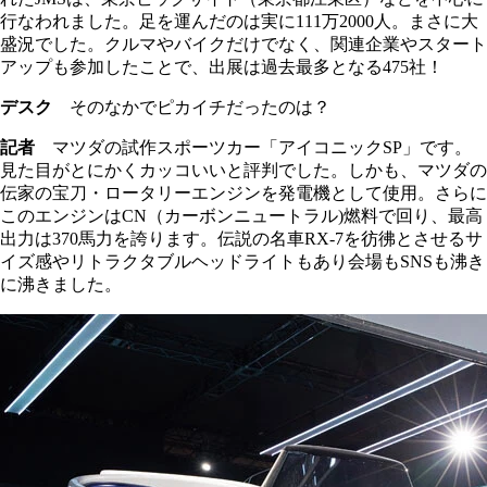
行なわれました。足を運んだのは実に111万2000人。まさに大
盛況でした。クルマやバイクだけでなく、関連企業やスタート
アップも参加したことで、出展は過去最多となる475社！
デスク
そのなかでピカイチだったのは？
記者
マツダの試作スポーツカー「アイコニックSP」です。
見た目がとにかくカッコいいと評判でした。しかも、マツダの
伝家の宝刀・ロータリーエンジンを発電機として使用。さらに
このエンジンはCN（カーボンニュートラル)燃料で回り、最高
出力は370馬力を誇ります。伝説の名車RX‐7を彷彿とさせるサ
イズ感やリトラクタブルヘッドライトもあり会場もSNSも沸き
に沸きました。