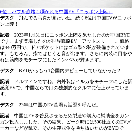
6位 バブル崩壊も囁かれる中国EV「ニッポン上陸」
デスク
飛んでる写真が見たいね。続く6位は中国EVがニッポ
ン上陸！
記者
2023年1月31日にニッポン上陸を果たしたのが中国BYD
です。まず登場したのが世界戦略EV「アットスリー」。価格
は440万円で、ドアポケットにはゴム製の弦が装備されていま
す。もちろん、指ではじくと音が出ます。さらに内装に目をや
れば筋肉をモチーフにしたインパネが輝きます。
デスク
BYDからもう1台国内デビューしていなかった？
記者
ドルフィンですね。内外装はイルカをモチーフにした新
感覚EVで、中国ならではの独創的なクルマに仕上がっていま
す。
デスク
23年は中国のEV墓場も話題を呼んだ。
記者
中国はEVを普及させるため製造や購入に補助金をガン
ガン投入しました。その結果、ピーク時には500社近くのEVメ
ーカーなどが乱立。その生存競争を勝ち抜いたのがBYDで