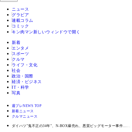
ニュース
グラビア
連載コラム
コミック
キン肉マン
新しいウィンドウで開く
新着
エンタメ
スポーツ
クルマ
ライフ・文化
社会
政治・国際
経済・ビジネス
IT・科学
写真
週プレNEWS TOP
新着ニュース
クルマニュース
ダイハツ"鬼不正の34年"、N‐BOX爆売れ、悪質ビッグモーター事件......