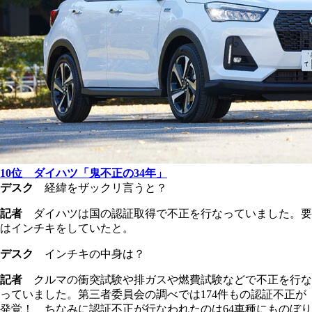
10位 ダイハツ「鬼不正の34年」
デスク
経緯をザックリ言うと？
記者
ダイハツは国の認証取得で不正を行なっていました。要
はインチキをしていたと。
デスク
インチキの中身は？
記者
クルマの衝突試験や排ガスや燃費試験などで不正を行な
っていました。第三者委員会の調べでは174件もの認証不正が
発覚！ ちなみに認証不正が行なわれたのは64車種にものぼり