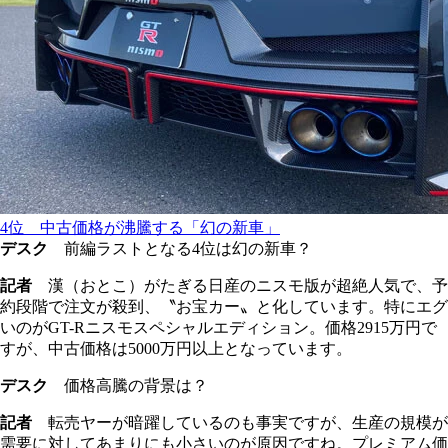
4位 中古価格が沸騰する「幻の新車」
デスク
前編ラストとなる4位は幻の新車？
記者
漢（おとこ）がたぎる日産のニスモ版が超絶人気で、予
約段階で注文が殺到、〝お宝カー〟と化しています。特にエグ
いのがGT-Rニスモスペシャルエディション。価格2915万円で
すが、中古価格は5000万円以上となっています。
デスク
価格高騰の背景は？
記者
転売ヤーが暗躍しているのも事実ですが、生産の規模が
需要に対してあまりにも小さいのが原因ですね。プレミアム価