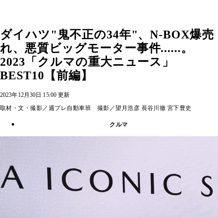
ダイハツ"鬼不正の34年"、N‐BOX爆売
れ、悪質ビッグモーター事件......。
2023「クルマの重大ニュース」
BEST10【前編】
2023年12月30日 15:00 更新
取材・文・撮影／週プレ自動車班 撮影／望月浩彦 長谷川徹 宮下豊史
クルマ