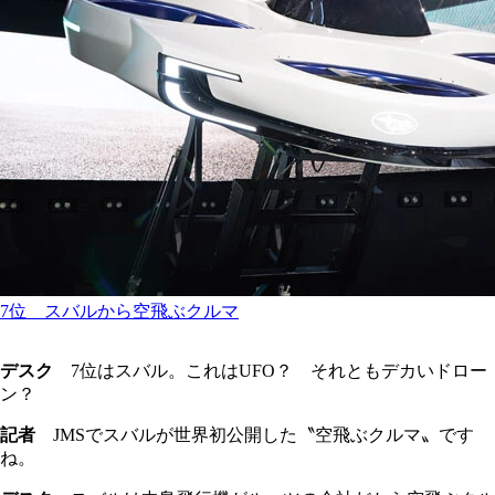
7位 スバルから空飛ぶクルマ
デスク
7位はスバル。これはUFO？ それともデカいドロー
ン？
記者
JMSでスバルが世界初公開した〝空飛ぶクルマ〟です
ね。