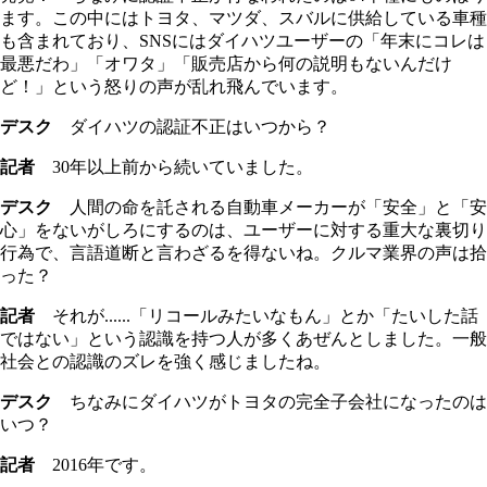
ます。この中にはトヨタ、マツダ、スバルに供給している車種
も含まれており、SNSにはダイハツユーザーの「年末にコレは
最悪だわ」「オワタ」「販売店から何の説明もないんだけ
ど！」という怒りの声が乱れ飛んでいます。
デスク
ダイハツの認証不正はいつから？
記者
30年以上前から続いていました。
デスク
人間の命を託される自動車メーカーが「安全」と「安
心」をないがしろにするのは、ユーザーに対する重大な裏切り
行為で、言語道断と言わざるを得ないね。クルマ業界の声は拾
った？
記者
それが......「リコールみたいなもん」とか「たいした話
ではない」という認識を持つ人が多くあぜんとしました。一般
社会との認識のズレを強く感じましたね。
デスク
ちなみにダイハツがトヨタの完全子会社になったのは
いつ？
記者
2016年です。