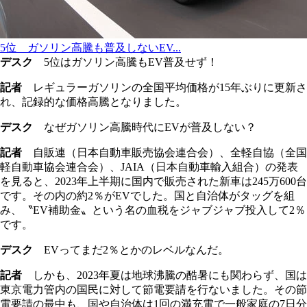
5位 ガソリン高騰も普及しないEV...
デスク
5位はガソリン高騰もEV普及せず！
記者
レギュラーガソリンの全国平均価格が15年ぶりに更新さ
れ、記録的な価格高騰となりました。
デスク
なぜガソリン高騰時代にEVが普及しない？
記者
自販連（日本自動車販売協会連合会）、全軽自協（全国
軽自動車協会連合会）、JAIA（日本自動車輸入組合）の発表
を見ると、2023年上半期に国内で販売された新車は245万600台
です。その内の約2％がEVでした。国と自治体がタッグを組
み、〝EV補助金〟という名の血税をジャブジャブ投入して2％
です。
デスク
EVってまだ2％とかのレベルなんだ。
記者
しかも、2023年夏は地球沸騰の酷暑にも関わらず、国は
東京電力管内の国民に対して節電要請を行ないました。その節
電要請の最中も、国や自治体は1回の満充電で一般家庭の7日分