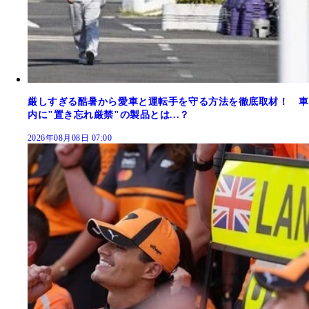
厳しすぎる酷暑から愛車と運転手を守る方法を徹底取材！ 車
内に"置き忘れ厳禁"の製品とは...？
2026年08月08日 07:00