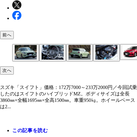
前へ
マツダ「マツダ2」価格：154万8800～262万2400
ホンダ「フィット」価格：165万5500～274万8900
トヨタ「ヤリス」価格：150万1000～269万4000円 
ダ2は後席がスイフトよりも狭い。しかし内装は上
転の楽しさと低燃費はスイフトの勝ち。上質な走り
日に一部改良を受けたヤリス。内外装や機能をアッ
クリーンディーゼルも用意」と渡辺氏
スズキ「スイフト」価格：172万7000～233万2000
今回試乗したモデルのハンドルは本革巻きタイプ。
走りは激アツだが、正直言ってスイフトの後席は狭
パワートレインは3気筒1.2Lのマイルドハイブリッ
スズキ スイフト開発責任者・小堀昌雄氏。小堀氏
次へ
用性、快適性はフィットが上」と渡辺氏
ート。ちなみにコンパクトカーながら、スポーツカ
回試乗したのはスイフトのハイブリッドMZ。ボデ
スプレーオーディオは、スズキ初の9インチ
後方視界もコンパクトカーの中ではあまり良くない
載。試乗車のWLTCモード燃費は24.5㎞／L
を入れた」と語る外観。ボンネットからドアパネル
ような走りが味わえる
ズは全長3860㎜×全幅1695㎜×全高1500㎜。車重95
側、リヤゲートまで、難度の高い丸みを帯びた形状
スズキ「スイフト」価格：172万7000～233万2000円／今回試乗
ホイールベースは2450㎜
上げている
したのはスイフトのハイブリッドMZ。ボディサイズは全長
3860㎜×全幅1695㎜×全高1500㎜。車重950㎏。ホイールベース
は2...
この記事を読む