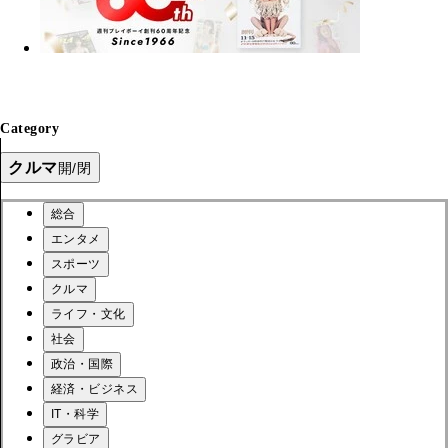
Category
クルマ
開/閉
総合
エンタメ
スポーツ
クルマ
ライフ・文化
社会
政治・国際
経済・ビジネス
IT・科学
グラビア