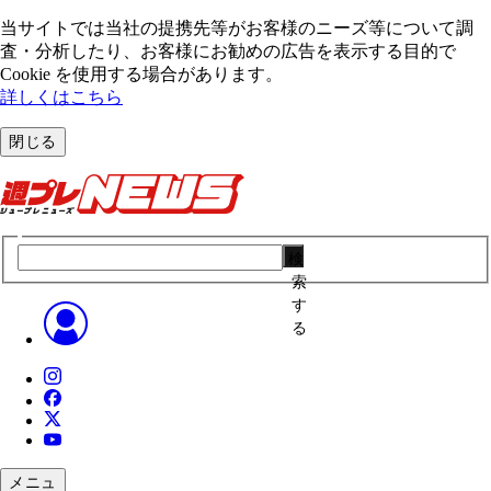
当サイトでは当社の提携先等がお客様のニーズ等について調
査・分析したり、お客様にお勧めの広告を表⽰する⽬的で
Cookie を使⽤する場合があります。
詳しくはこちら
閉じる
検
索
す
る
メニュ