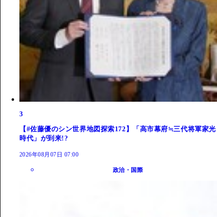
3
【#佐藤優のシン世界地図探索172】「高市幕府≒三代将軍家光
時代」が到来!?
2026年08月07日 07:00
政治・国際