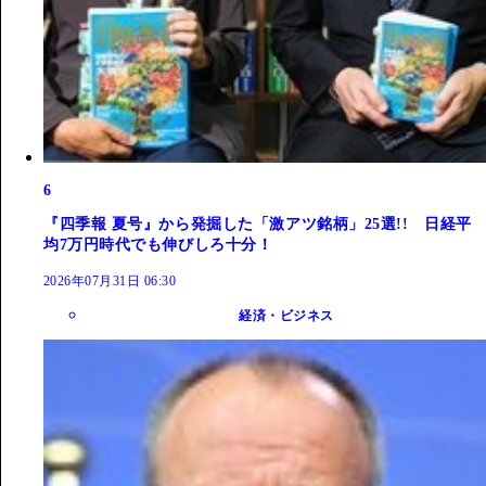
6
『四季報 夏号』から発掘した「激アツ銘柄」25選!! 日経平
均7万円時代でも伸びしろ十分！
2026年07月31日 06:30
経済・ビジネス