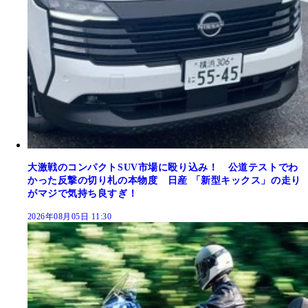
大激戦のコンパクトSUV市場に殴り込み！ 公道テストでわ
かった反撃の切り札の本物度 日産 「新型キックス」の走り
がマジで気持ち良すぎ！
2026年08月05日 11:30