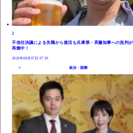
2
不信任決議による失職から復活も兵庫県・斉藤知事への批判が
再燃中！
2026年08月07日 07:30
政治・国際