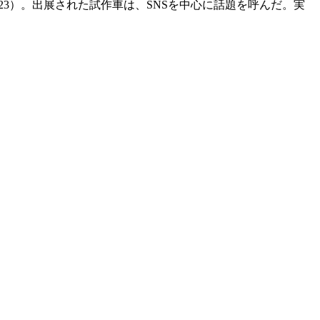
23）。出展された試作車は、SNSを中心に話題を呼んだ。実