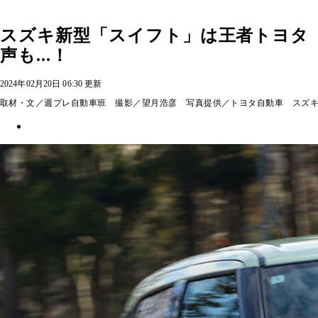
スズキ新型「スイフト」は王者トヨタ
声も...！
2024年02月20日 06:30 更新
取材・文／週プレ自動車班 撮影／望月浩彦 写真提供／トヨタ自動車 スズ