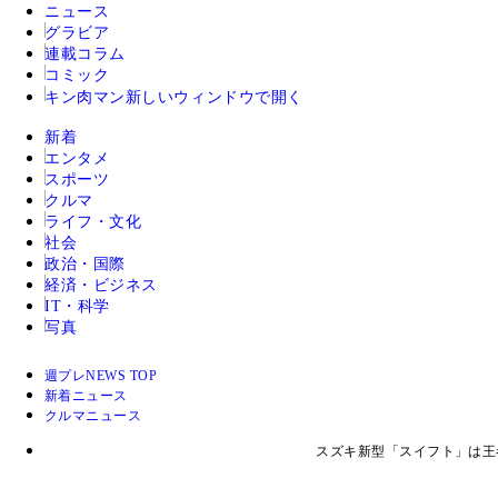
ニュース
グラビア
連載コラム
コミック
キン肉マン
新しいウィンドウで開く
新着
エンタメ
スポーツ
クルマ
ライフ・文化
社会
政治・国際
経済・ビジネス
IT・科学
写真
週プレNEWS TOP
新着ニュース
クルマニュース
スズキ新型「スイフト」は王