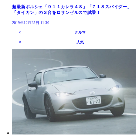
超最新ポルシェ「９１１カレラ４Ｓ」「７１８スパイダー」
「タイカン」の３台をロサンゼルスで試乗！
2019年12月25日 11:30
クルマ
人気