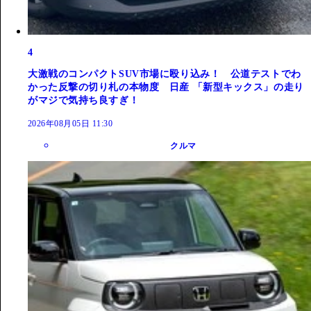
4
大激戦のコンパクトSUV市場に殴り込み！ 公道テストでわ
かった反撃の切り札の本物度 日産 「新型キックス」の走り
がマジで気持ち良すぎ！
2026年08月05日 11:30
クルマ