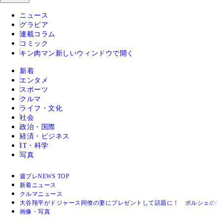
ニュース
グラビア
連載コラム
コミック
キン肉マン
新しいウィンドウで開く
新着
エンタメ
スポーツ
クルマ
ライフ・文化
社会
政治・国際
経済・ビジネス
IT・科学
写真
週プレNEWS TOP
新着ニュース
クルマニュース
大谷翔平がドジャース同僚の妻にプレゼントして話題に！ ポルシェのEV
画像・写真