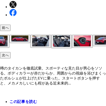
ボディサイズは全長4963㎜×全幅1966㎜×全高1381
前へ
イールベースは2900㎜
荷室の容量はリアが407リットルと十分。EVなの
ンネットを開けると84リットルのスペースが顔を
近未来感ハンパないコックピット。ちなみにスイッ
左右のフロントフェンダー上部に充電ポートを設置
ポルシェ タイカン 価格：1286万～2609万円 世
噂のタイカンを徹底試乗。スポーティな見た目が男
シートは電動調整機構付きのスポーツシートを標準
次へ
はほとんどない。基本的にはタッチ式
側が普通、左側が急速充電に対応
売れに売れているタイカンは、4ドアのスポーツセ
ソソる。ボディカラーが赤だからか、周囲からの視
備。パノラマルーフは84万円のオプション
イプのEVだが、最高速度は250キロ！ ちなみに
浴びまくった
2850㎏と超ヘビー級
噂のタイカンを徹底試乗。スポーティな見た目が男心をソソ
る。ボディカラーが赤だからか、周囲からの視線を浴びまくっ
たポルシェが仕上げたEVに乗った。スタートボタンを押す
と、メカメカしいにも程がある近未来的...
この記事を読む