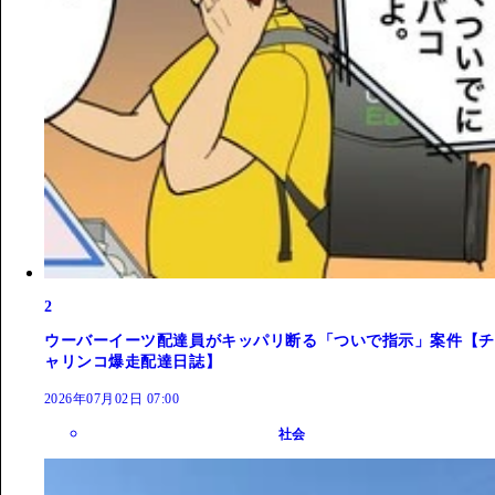
2
ウーバーイーツ配達員がキッパリ断る「ついで指示」案件【チ
ャリンコ爆走配達日誌】
2026年07月02日 07:00
社会