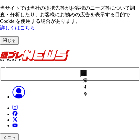
当サイトでは当社の提携先等がお客様のニーズ等について調
査・分析したり、お客様にお勧めの広告を表⽰する⽬的で
Cookie を使⽤する場合があります。
詳しくはこちら
閉じる
検
索
す
る
メニュ