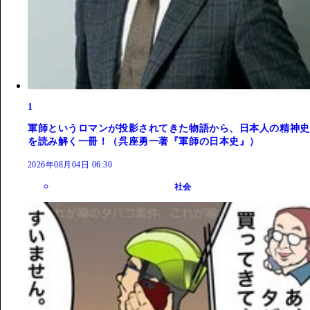
1
軍師というロマンが投影されてきた物語から、日本人の精神史
を読み解く一冊！（呉座勇一著『軍師の日本史』）
2026年08月04日 06:30
社会