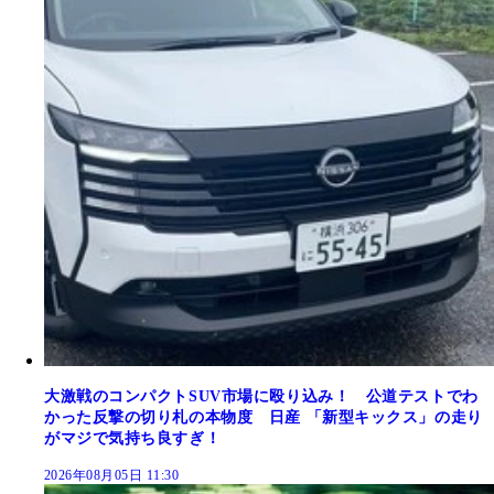
大激戦のコンパクトSUV市場に殴り込み！ 公道テストでわ
かった反撃の切り札の本物度 日産 「新型キックス」の走り
がマジで気持ち良すぎ！
2026年08月05日 11:30