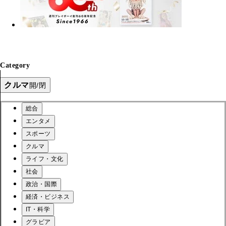
Category
クルマ
開/閉
総合
エンタメ
スポーツ
クルマ
ライフ・文化
社会
政治・国際
経済・ビジネス
IT・科学
グラビア