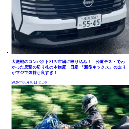
大激戦のコンパクトSUV市場に殴り込み！ 公道テストでわ
かった反撃の切り札の本物度 日産 「新型キックス」の走り
がマジで気持ち良すぎ！
2026年08月05日 11:30