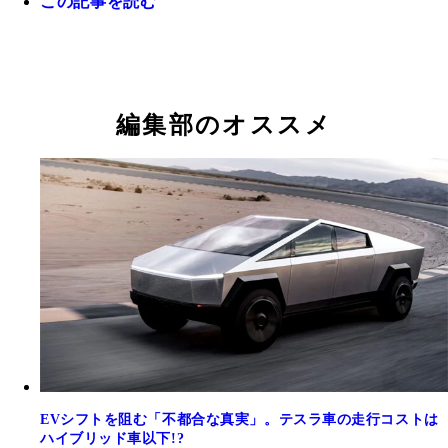
この記事を読む
世界販売で苦戦しているテスラ。その理由のひとつ
今年1月、脱炭素を視野に入れた新エンジンの開発
ず挙げられるのがイーロン・マスクCEOのクセの
ェクト立ち上げを明らかにしたトヨタの豊田章男会
動……
編集部のオススメ
EVシフトを阻む「不都合な真実」。テスラ車の走行コストは
ハイブリッド車以下!?