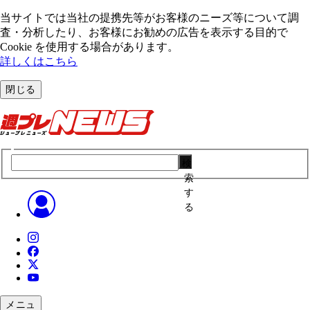
当サイトでは当社の提携先等がお客様のニーズ等について調
査・分析したり、お客様にお勧めの広告を表⽰する⽬的で
Cookie を使⽤する場合があります。
詳しくはこちら
閉じる
検
索
す
る
メニュ