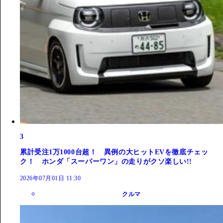
3
累計受注1万1000台超！ 異例の大ヒットEVを徹底チェッ
ク！ ホンダ「スーパーワン」の走りがクソ楽しい!!
2026年07月01日 11:30
クルマ