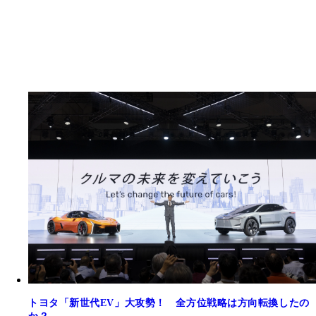
トヨタ「新世代EV」大攻勢！ 全方位戦略は方向転換したの