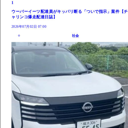
1
ウーバーイーツ配達員がキッパリ断る「ついで指示」案件【チ
ャリンコ爆走配達日誌】
2026年07月02日 07:00
社会