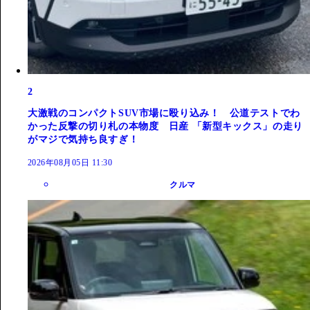
2
大激戦のコンパクトSUV市場に殴り込み！ 公道テストでわ
かった反撃の切り札の本物度 日産 「新型キックス」の走り
がマジで気持ち良すぎ！
2026年08月05日 11:30
クルマ