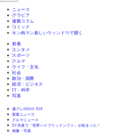
ニュース
グラビア
連載コラム
コミック
キン肉マン
新しいウィンドウで開く
新着
エンタメ
スポーツ
クルマ
ライフ・文化
社会
政治・国際
経済・ビジネス
IT・科学
写真
週プレNEWS TOP
新着ニュース
クルマニュース
EV失速で「世界ハイブリッドシフト」が始まった！
画像・写真