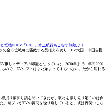
た怪物PHEV「U8」。水上航行もこなす無敵ぶり
タの全方位戦略に匹敵する品揃えを誇り、EV大国・中国自慢
推しメディアの印籠となっていた「2030年までに年間2000
なもので、EVシフトはまだ始まってすらいない。だから崩れる
者に根掘り葉掘り話を聞いてきたが、取材を振り返り驚くのは自
った。週プレがEVの質問を繰り返していると、彼は苦笑いしな