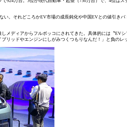
924万台。3位が現代自動車・起亜（730万台）で、4位はス
ていない。それどころかEV市場の成長鈍化や中国EVとの値引き
推しメディアからフルボッコにされてきた。具体的には〝EV
イブリッドやエンジンにしがみつくつもりなんだ！」と負のレ