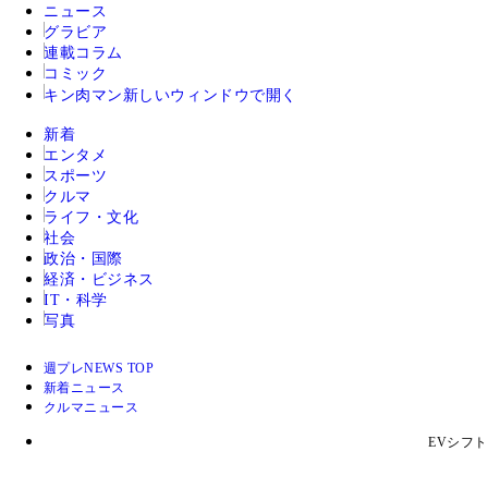
ニュース
グラビア
連載コラム
コミック
キン肉マン
新しいウィンドウで開く
新着
エンタメ
スポーツ
クルマ
ライフ・文化
社会
政治・国際
経済・ビジネス
IT・科学
写真
週プレNEWS TOP
新着ニュース
クルマニュース
EVシフ