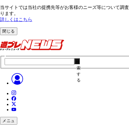
当サイトでは当社の提携先等がお客様のニーズ等について調査・
ります。
詳しくはこちら
閉じる
検
索
す
る
メニュ