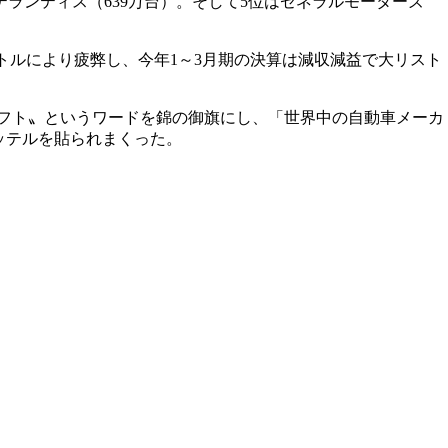
テランティス（639万台）。そして5位はゼネラルモーターズ
バトルにより疲弊し、今年1～3月期の決算は減収減益で大リスト
シフト〟というワードを錦の御旗にし、「世界中の自動車メーカ
ッテルを貼られまくった。