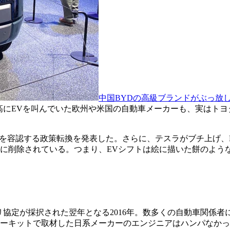
中国BYDの高級ブランドがぶっ放し
高にEVを叫んでいた欧州や米国の自動車メーカーも、実はトヨ
売を容認する政策転換を発表した。さらに、テスラがブチ上げ、EV
に削除されている。つまり、EVシフトは絵に描いた餅のよう
リ協定が採択された翌年となる2016年。数多くの自動車関係
のサーキットで取材した日系メーカーのエンジニアはハンパなか