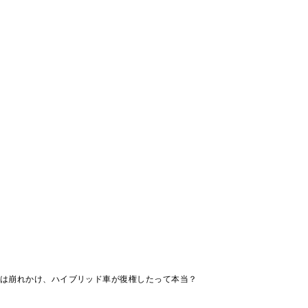
トは崩れかけ、ハイブリッド車が復権したって本当？