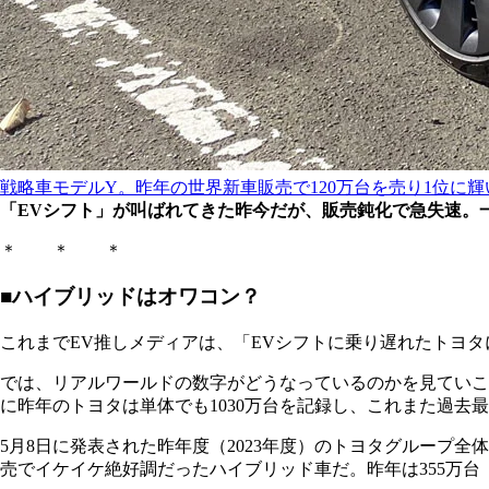
戦略車モデルY。昨年の世界新車販売で120万台を売り1位に輝
「EVシフト」が叫ばれてきた昨今だが、販売鈍化で急失速。
＊ ＊ ＊
■ハイブリッドはオワコン？
これまでEV推しメディアは、「EVシフトに乗り遅れたトヨ
では、リアルワールドの数字がどうなっているのかを見ていこう
に昨年のトヨタは単体でも1030万台を記録し、これまた過去
5月8日に発表された昨年度（2023年度）のトヨタグループ
売でイケイケ絶好調だったハイブリッド車だ。昨年は355万台