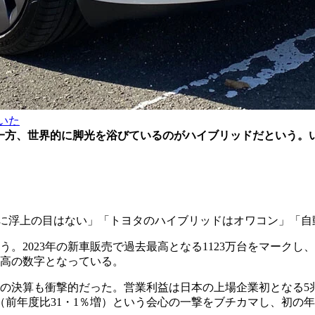
いた
一方、世界的に脚光を浴びているのがハイブリッドだという。
タに浮上の目はない」「トヨタのハイブリッドはオワコン」「
。2023年の新車販売で過去最高となる1123万台をマークし
最高の数字となっている。
全体の決算も衝撃的だった。営業利益は日本の上場企業初となる
（前年度比31・1％増）という会心の一撃をブチカマし、初の年