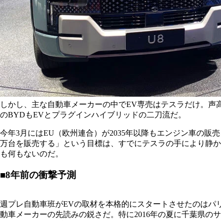
しかし、主な自動車メーカーの中でEV専売はテスラだけ。声
のBYDもEVとプラグインハイブリッドの二刀流だ。
今年3月にはEU（欧州連合）が2035年以降もエンジン車の販
万台を販売する」という目標は、すでにテスラの手により静か
も何もないのだ。
■8年前の衝撃予測
週プレ自動車班がEVの取材を本格的にスタートさせたのはパ
動車メーカーの先読みの鋭さだ。特に2016年の夏に千葉県