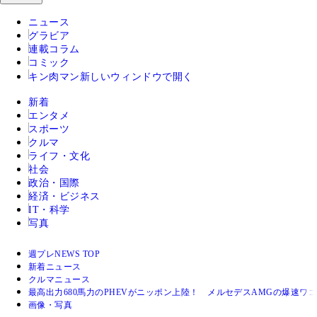
ニュース
グラビア
連載コラム
コミック
キン肉マン
新しいウィンドウで開く
新着
エンタメ
スポーツ
クルマ
ライフ・文化
社会
政治・国際
経済・ビジネス
IT・科学
写真
週プレNEWS TOP
新着ニュース
クルマニュース
最高出力680馬力のPHEVがニッポン上陸！ メルセデスAMGの爆速ワ
画像・写真