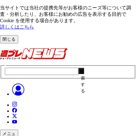
当サイトでは当社の提携先等がお客様のニーズ等について調
査・分析したり、お客様にお勧めの広告を表⽰する⽬的で
Cookie を使⽤する場合があります。
詳しくはこちら
閉じる
検
索
す
る
メニュ