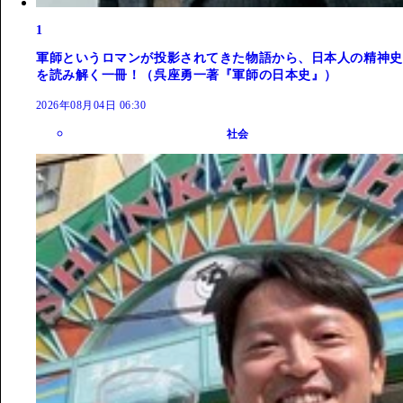
1
軍師というロマンが投影されてきた物語から、日本人の精神史
を読み解く一冊！（呉座勇一著『軍師の日本史』）
2026年08月04日 06:30
社会