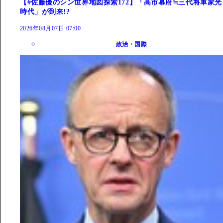
【#佐藤優のシン世界地図探索172】「高市幕府≒三代将軍家光
時代」が到来!?
2026年08月07日 07:00
政治・国際