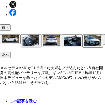
前へ
ボディサイズは全長4835㎜×全幅1900㎜×全高1475
1充電での航続距離は617㎞（WLTCモード）。災
重は2200㎏
役立つ給電機能も備える
リアに輝く「C63S」のエンブレムは赤く縁取られ
AMG専用装備満載のコックピットで目を引くのは
メルセデスAMGがF1で培った技術をブチ込んだと
パワーユニットは熟練工が手作業で組み立てる。モ
次へ
メルセデスAMG C63SEパフォーマンスステーショ
る。マフラーは4本出し
の11.9インチのメディアディスプレー。鬼の未来感
社開発の高性能バッテリーを搭載。ギンギンのPHE
ーを含む最高出力は680馬力
ン 価格：1711万円 AMGモデルらしいド迫力フ
ス。ぶっちぎりのパフォーマンスを誇るが、ワゴン
メルセデスAMGがF1で培った技術をブチ込んだという自社開
で荷物もシッカリ積める
発の高性能バッテリーを搭載。ギンギンのPHEV！昨年12月に
日本デビューを飾ったメルセデスAMGのワゴンの走りがハン
パないと話題だ。その実力を...
この記事を読む