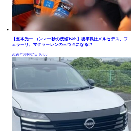
【堂本光一 コンマ一秒の恍惚Web】後半戦はメルセデス、フ
ェラーリ、マクラーレンの三つ巴になる!?
2026年08月07日 08:00