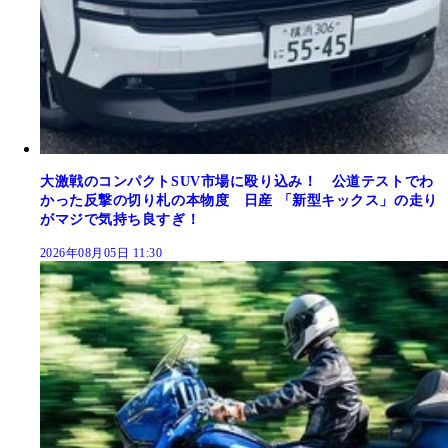
大激戦のコンパクトSUV市場に殴り込み！ 公道テストでわ
かった反撃の切り札の本物度 日産 「新型キックス」の走り
がマジで気持ち良すぎ！
2026年08月05日 11:30