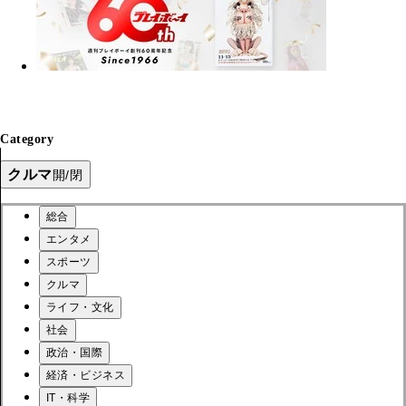
Category
クルマ
開/閉
総合
エンタメ
スポーツ
クルマ
ライフ・文化
社会
政治・国際
経済・ビジネス
IT・科学