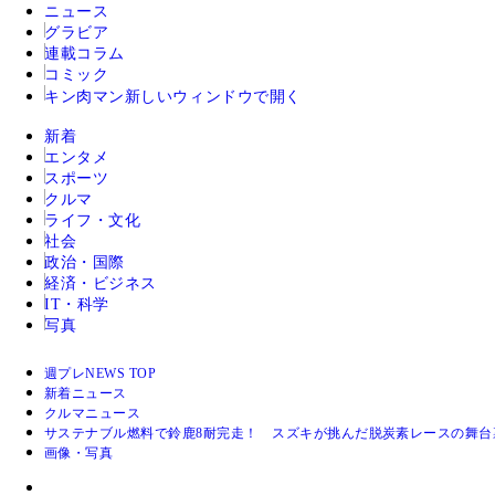
ニュース
グラビア
連載コラム
コミック
キン肉マン
新しいウィンドウで開く
新着
エンタメ
スポーツ
クルマ
ライフ・文化
社会
政治・国際
経済・ビジネス
IT・科学
写真
週プレNEWS TOP
新着ニュース
クルマニュース
サステナブル燃料で鈴鹿8耐完走！ スズキが挑んだ脱炭素レースの舞台
画像・写真