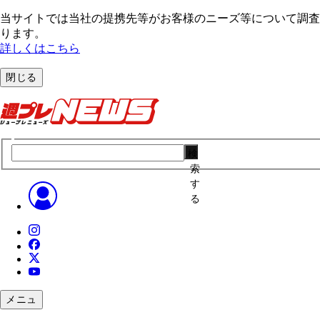
当サイトでは当社の提携先等がお客様のニーズ等について調査・
ります。
詳しくはこちら
閉じる
検
索
す
る
メニュ