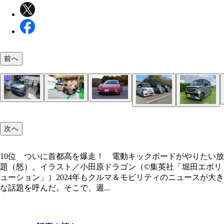
前へ
8位 中国BYDが「長澤まさみCM」で日本市場に
BYDのフラッグシップEVセダン・シール
7位 牛糞や藻で走るクルマが続々登場！ 写真は
藻で走るマツダのCX‐80バイオフューエル
6位 大谷翔平で注目のポルシェEVの実力。写真は
9位 国交省、認証不正で立ち入り検査。そこで見
始。写真はBYDオートジャパンの東福寺厚樹社長
走るスズキのワゴンR CBG車（インド仕様）
シェ初のEVタイカン
4位 ホテルの住所で取得可能な「外免切替」に訪
次へ
「エグい数字」
人殺到。写真は訪日外国人が殺到した府中運転免許
スズキの軽スーパーハイトワゴン「スペーシアカス
5位 「N-BOX無双」を止めたスズキの軽。写真は
場
ム」
ダの軽スーパーハイトワゴン。左からN‐BOX、N‐B
10位 ついに首都高を爆走！ 電動キックボードがやりたい放
ョイ、N‐BOXカスタム
題（怒）。イラスト／小田原ドラゴン（©集英社「堀田エボリ
ューション」）2024年もクルマ＆モビリティのニュースが大き
10位 ついに首都高を爆走！ 電動キックボード
BYDのCMに起用された女優の長澤まさみ
な話題を呼んだ。そこで、週...
たい放題（怒）。イラスト／小田原ドラゴン（©集
集英社「堀田エボリューション」）