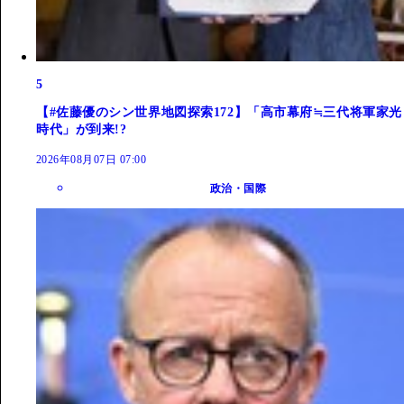
5
【#佐藤優のシン世界地図探索172】「高市幕府≒三代将軍家光
時代」が到来!?
2026年08月07日 07:00
政治・国際