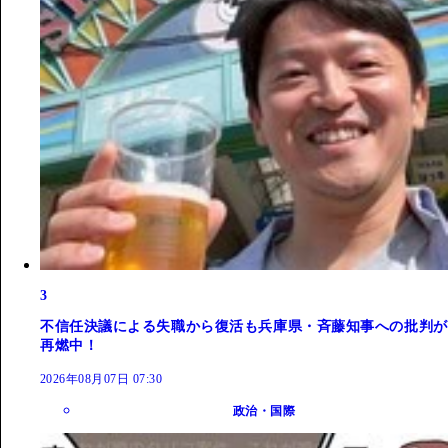
3
不信任決議による失職から復活も兵庫県・斉藤知事への批判が
再燃中！
2026年08月07日 07:30
政治・国際