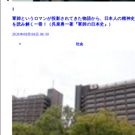
1
軍師というロマンが投影されてきた物語から、日本人の精神史
を読み解く一冊！（呉座勇一著『軍師の日本史』）
2026年08月04日 06:30
社会