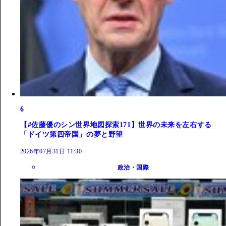
6
【#佐藤優のシン世界地図探索171】世界の未来を左右する
「ドイツ第四帝国」の夢と野望
2026年07月31日 11:30
政治・国際