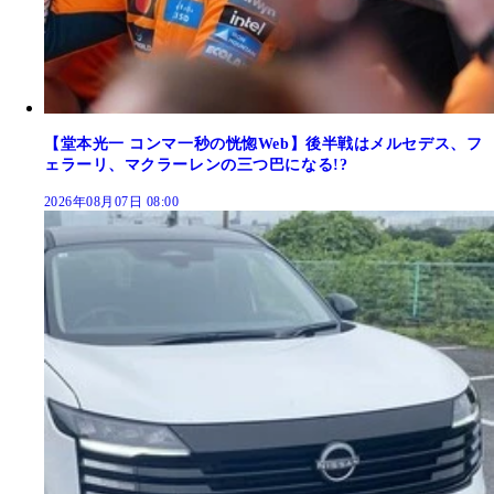
【堂本光一 コンマ一秒の恍惚Web】後半戦はメルセデス、フ
ェラーリ、マクラーレンの三つ巴になる!?
2026年08月07日 08:00