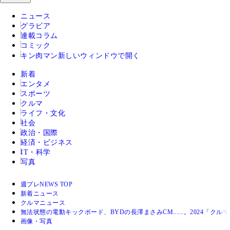
ニュース
グラビア
連載コラム
コミック
キン肉マン
新しいウィンドウで開く
新着
エンタメ
スポーツ
クルマ
ライフ・文化
社会
政治・国際
経済・ビジネス
IT・科学
写真
週プレNEWS TOP
新着ニュース
クルマニュース
無法状態の電動キックボード、BYDの長澤まさみCM......。2024「ク
画像・写真