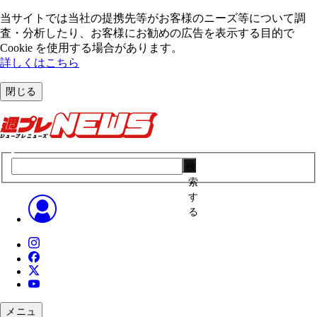
当サイトでは当社の提携先等がお客様のニーズ等について調
査・分析したり、お客様にお勧めの広告を表⽰する⽬的で
Cookie を使⽤する場合があります。
詳しくはこちら
閉じる
検
索
す
る
メニュ