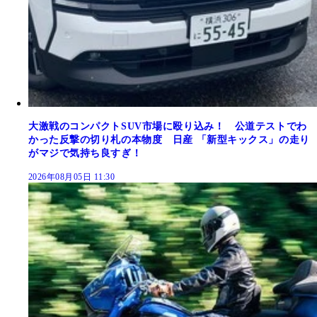
大激戦のコンパクトSUV市場に殴り込み！ 公道テストでわ
かった反撃の切り札の本物度 日産 「新型キックス」の走り
がマジで気持ち良すぎ！
2026年08月05日 11:30