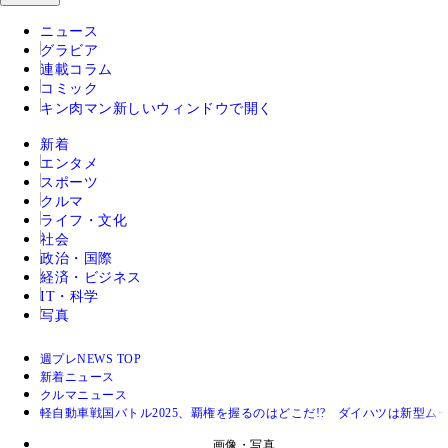
ニュース
グラビア
連載コラム
コミック
キン肉マン
新しいウィンドウで開く
新着
エンタメ
スポーツ
クルマ
ライフ・文化
社会
政治・国際
経済・ビジネス
IT・科学
写真
週プレNEWS TOP
新着ニュース
クルマニュース
軽自動車戦国バトル2025、覇権を握るのはどこだ!? ダイハツは新型ム
画像・写真