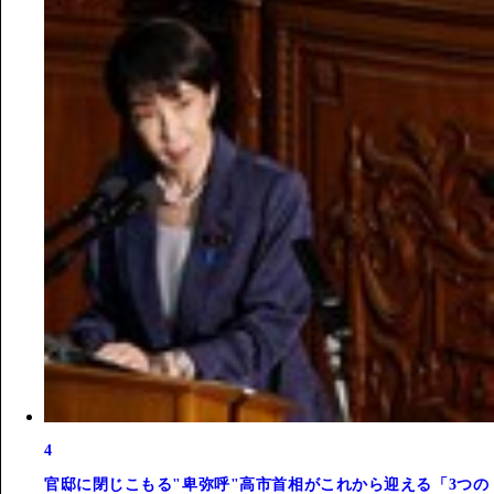
4
官邸に閉じこもる"卑弥呼"高市首相がこれから迎える「3つの