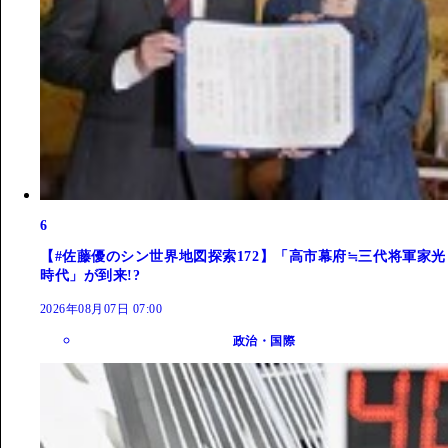
6
【#佐藤優のシン世界地図探索172】「高市幕府≒三代将軍家光
時代」が到来!?
2026年08月07日 07:00
政治・国際