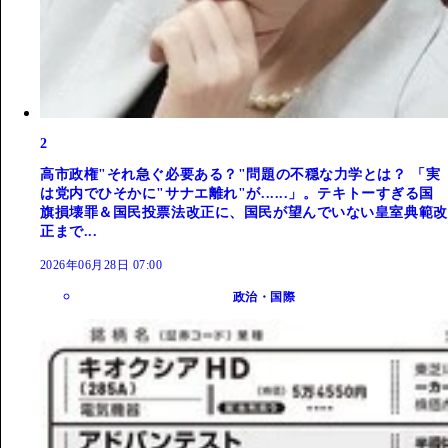
2
高市政権"それ急ぐ必要ある？"問題の不穏な力学とは？ 「実
は党内でひそかに"サナエ離れ"が......」。テキトーすぎる国
旗損壊罪＆国民投票法改正に、国民が望んでいない皇室典範改
正まで...
2026年06月28日 07:00
政治・国際