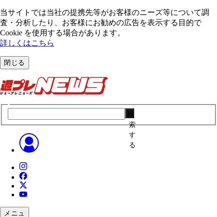
当サイトでは当社の提携先等がお客様のニーズ等について調
査・分析したり、お客様にお勧めの広告を表⽰する⽬的で
Cookie を使⽤する場合があります。
詳しくはこちら
閉じる
検
索
す
る
メニュ