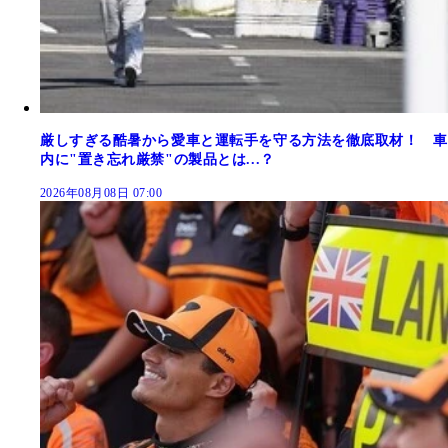
厳しすぎる酷暑から愛車と運転手を守る方法を徹底取材！ 車
内に"置き忘れ厳禁"の製品とは...？
2026年08月08日 07:00