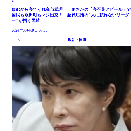
1
頼むから寝てくれ高市総理！ まさかの「寝不足アピール」で
国民も永田町もマジ困惑！ 歴代屈指の"人に頼れないリーダ
ー"が招く国難
2026年08月09日 07:00
政治・国際