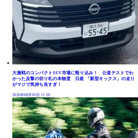
大激戦のコンパクトSUV市場に殴り込み！ 公道テストでわ
かった反撃の切り札の本物度 日産 「新型キックス」の走り
がマジで気持ち良すぎ！
2026年08月05日 11:30