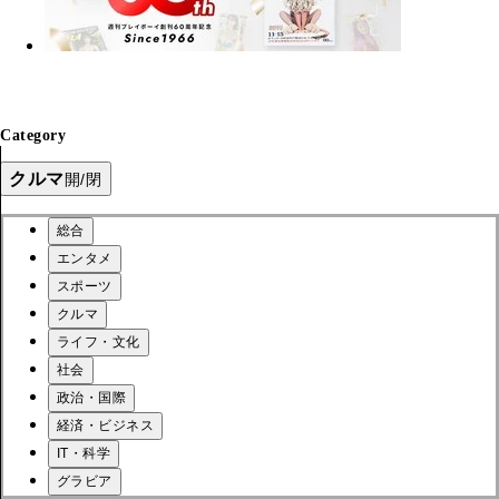
Category
クルマ
開/閉
総合
エンタメ
スポーツ
クルマ
ライフ・文化
社会
政治・国際
経済・ビジネス
IT・科学
グラビア