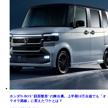
ホンダN-BOX"顔面整形"の舞台裏。上半期10万台超でも「オ
ラオラ路線」に変えたワケとは？