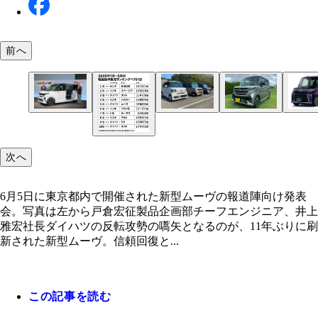
前へ
左からN-BOX、N-BOXジョイ、N-BOXカスタム
絶対王者として君臨するホンダのN-BOXシリーズ
今年5月に国内累計販売台数300万台を達成したダ
6月5日に東京都内で開催された新型ムーヴの報道
市場で売れに売れているホンダ自慢の軽スーパーハ
しているのが、販売絶好調のスズキの軽スーパーハ
の軽スーパーハイトワゴン・タント。ついにN-BO
発表会。写真は左から戸倉宏征製品企画部チーフエ
次へ
ワゴン
ワゴン・スペーシア
ペーシアとのバトル再開
ニア、井上雅宏社長
6月5日に東京都内で開催された新型ムーヴの報道陣向け発表
会。写真は左から戸倉宏征製品企画部チーフエンジニア、井上
雅宏社長ダイハツの反転攻勢の嚆矢となるのが、11年ぶりに刷
新された新型ムーヴ。信頼回復と...
2023年度は、認証不正問題によりダイハツが軽自
売の首位から転落。スズキが18年ぶりにトップの
還した
この記事を読む