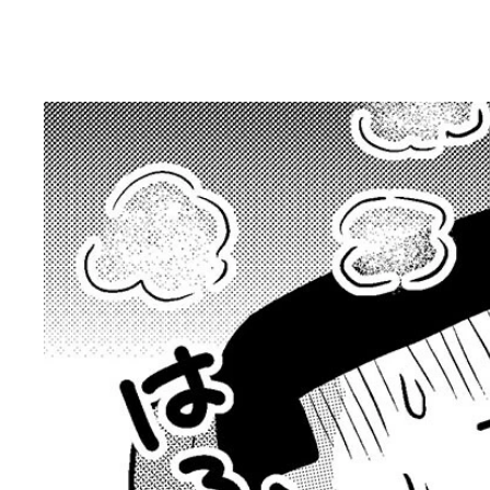
今夏は40℃超えの地点が激増。8月5日には群馬県
猛暑の渋滞時には、エアコンの効きが悪くなったり