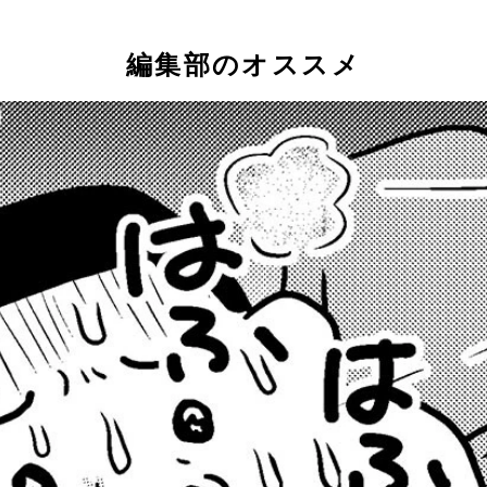
編集部のオススメ
伊勢崎市で41.8℃を記録し、国内の観測史上最高気温を更新した
、タイヤに異常が生じるケースも。日頃からの整備・点検を忘