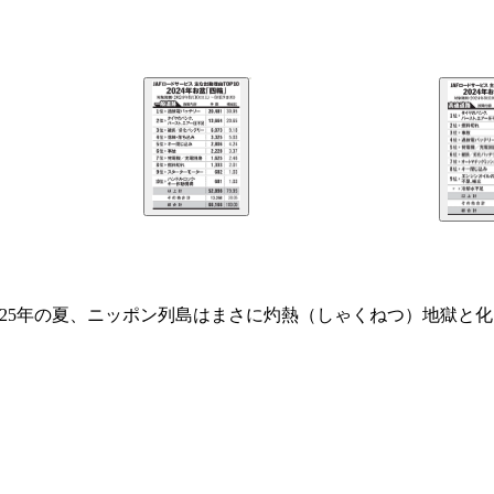
025年の夏、ニッポン列島はまさに灼熱（しゃくねつ）地獄と