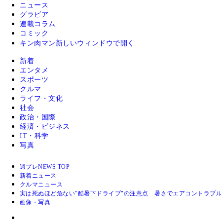
ニュース
グラビア
連載コラム
コミック
キン肉マン
新しいウィンドウで開く
新着
エンタメ
スポーツ
クルマ
ライフ・文化
社会
政治・国際
経済・ビジネス
IT・科学
写真
週プレNEWS TOP
新着ニュース
クルマニュース
実は死ぬほど危ない"酷暑下ドライブ"の注意点 暑さでエアコントラブ
画像・写真