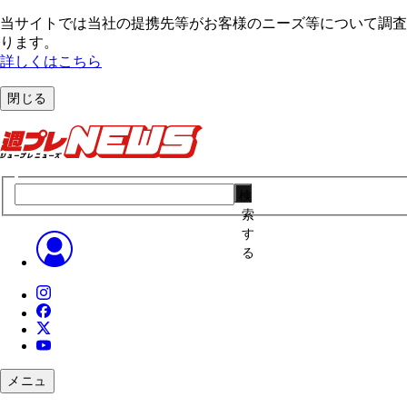
当サイトでは当社の提携先等がお客様のニーズ等について調査・
ります。
詳しくはこちら
閉じる
検
索
す
る
メニュ