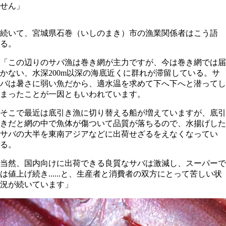
せん」
続いて、宮城県石巻（いしのまき）市の漁業関係者はこう語
る。
「この辺りのサバ漁は巻き網が主力ですが、今は巻き網では届
かない、水深200m以深の海底近くに群れが滞留している。サ
バは暑さに弱い魚だから、適水温を求めて下へ下へと潜ってし
まったことが一因ともいわれています。
そこで最近は底引き漁に切り替える船が増えていますが、底引
きだと網の中で魚体が傷ついて品質が落ちるので、水揚げした
サバの大半を東南アジアなどに出荷せざるをえなくなってい
る。
当然、国内向けに出荷できる良質なサバは激減し、スーパーで
は値上げ続き......と、生産者と消費者の双方にとって苦しい状
況が続いています」