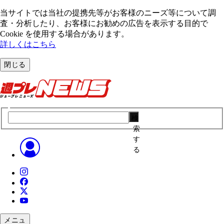
当サイトでは当社の提携先等がお客様のニーズ等について調
査・分析したり、お客様にお勧めの広告を表⽰する⽬的で
Cookie を使⽤する場合があります。
詳しくはこちら
閉じる
検
索
す
る
メニュ