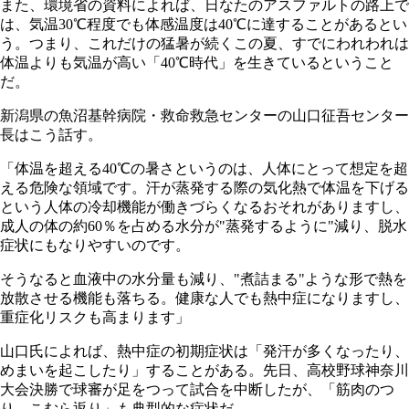
また、環境省の資料によれば、日なたのアスファルトの路上で
は、気温30℃程度でも体感温度は40℃に達することがあるとい
う。つまり、これだけの猛暑が続くこの夏、すでにわれわれは
体温よりも気温が高い「40℃時代」を生きているということ
だ。
新潟県の魚沼基幹病院・救命救急センターの山口征吾センター
長はこう話す。
「体温を超える40℃の暑さというのは、人体にとって想定を超
える危険な領域です。汗が蒸発する際の気化熱で体温を下げる
という人体の冷却機能が働きづらくなるおそれがありますし、
成人の体の約60％を占める水分が"蒸発するように"減り、脱水
症状にもなりやすいのです。
そうなると血液中の水分量も減り、"煮詰まる"ような形で熱を
放散させる機能も落ちる。健康な人でも熱中症になりますし、
重症化リスクも高まります」
山口氏によれば、熱中症の初期症状は「発汗が多くなったり、
めまいを起こしたり」することがある。先日、高校野球神奈川
大会決勝で球審が足をつって試合を中断したが、「筋肉のつ
り、こむら返り」も典型的な症状だ。