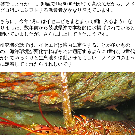
響でしょうか......。卸値で1㎏8000円がつく高級魚だから、ノド
グロ狙いにシフトする漁業者がかなり増えています。
さらに、今年7月にはイセエビもまとまって網に入るようにな
りました。数年前から茨城県沖で本格的に水揚げされていると
聞いていましたが、さらに北上してきたようです。
研究者の話では、イセエビは湾内に定住することが多いもの
の、海洋環境が変化すればそれに適応するように1世代、2世代
かけてゆっくりと生息地を移動させるらしい。ノドグロのよう
に定着してくれたらうれしいです」