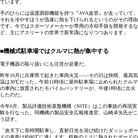
ています。
手のひらには温度調節機能を持つ『AVA血管』が走っていて、
それを冷やすほうが迅速に熱を下げられるというのがその理由
です。今ではスポーツメーカーが専用の冷却手袋を開発するな
ど、主にアスリートの世界で新常識になりつつあります」
■機械式駐車場ではクルマに熱が集中する
電子機器の取り扱いにも注意が必要だ。
昨年10月に兵庫県で起きた車両火災――その日は快晴、最高気
温は30℃だった。午前11時頃に屋外駐車場に止められたクルマ
の車内に放置されたモバイルバッテリーが、午後1時頃に出火
したのだ。
今年6月、製品評価技術基盤機構（NITE）はこの事故の再現実
験を行なった。同機構の製品安全広報推進官、山崎卓矢氏がこ
う話す。
「炎天下に長時間駐車し、直射日光を浴び続けたダッシュボー
ドの表面は約80℃に達します。鉄板のように熱されたボードの