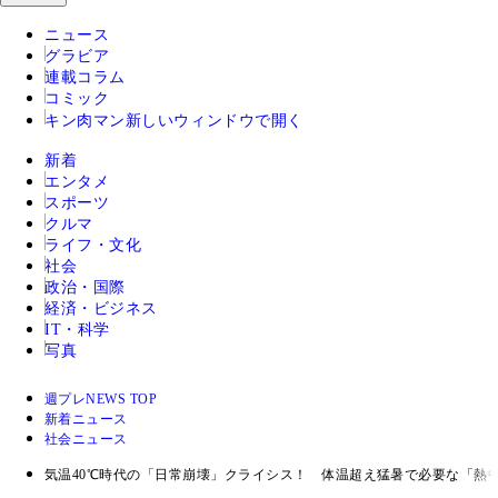
ニュース
グラビア
連載コラム
コミック
キン肉マン
新しいウィンドウで開く
新着
エンタメ
スポーツ
クルマ
ライフ・文化
社会
政治・国際
経済・ビジネス
IT・科学
写真
週プレNEWS TOP
新着ニュース
社会ニュース
気温40℃時代の「日常崩壊」クライシス！ 体温超え猛暑で必要な「熱