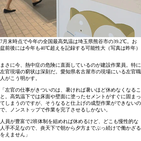
7月末時点で今年の全国最高気温は埼玉県熊谷市の39.2℃。お
盆前後には今年も40℃超えを記録する可能性大（写真は昨年）
まさに今、熱中症の危険に直面しているのが建設作業員。特に
左官現場の窮状は深刻だ。愛知県名古屋市の現場にいる左官職
人がこう明かす。
「左官の仕事がきついのは、暑ければ暑いほど休めなくなるこ
と。高気温下では床面や壁面に塗ったセメントがすぐに固まっ
てしまうのですが、そうなると仕上げの成型作業ができないの
で、ノンストップで作業を完了させるしかない。
人員が豊富で2班体制を組めれば休めるけど、どこも慢性的な
人手不足なので、炎天下で朝から夕方までぶっ続けで働かざる
をえません」