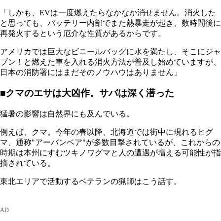
「しかも、EVは一度燃えたらなかなか消せません。消火した
と思っても、バッテリー内部でまた熱暴走が起き、数時間後に
再発火するという厄介な性質があるからです。
アメリカでは巨大なビニールバッグに水を満たし、そこにジャ
ブン！と燃えた車を入れる消火方法が普及し始めていますが、
日本の消防署にはまだそのノウハウはありません」
■クマのエサは大凶作。サバは深く潜った
猛暑の影響は自然界にも及んでいる。
例えば、クマ。今年の春以降、北海道では街中に現れるヒグ
マ、通称"アーバンベア"が多数目撃されているが、これからの
時期は本州にすむツキノワグマと人の遭遇が増える可能性が指
摘されている。
東北エリアで活動するベテランの猟師はこう話す。