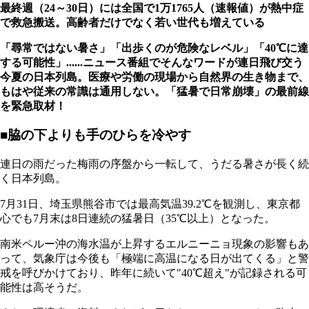
最終週（24～30日）には全国で1万1765人（速報値）が熱中症
で救急搬送。高齢者だけでなく若い世代も増えている
「尋常ではない暑さ」「出歩くのが危険なレベル」「40℃に達
する可能性」......ニュース番組でそんなワードが連日飛び交う
今夏の日本列島。医療や労働の現場から自然界の生き物まで、
もはや従来の常識は通用しない。「猛暑で日常崩壊」の最前線
を緊急取材！
■脇の下よりも手のひらを冷やす
連日の雨だった梅雨の序盤から一転して、うだる暑さが長く続
く日本列島。
7月31日、埼玉県熊谷市では最高気温39.2℃を観測し、東京都
心でも7月末は8日連続の猛暑日（35℃以上）となった。
南米ペルー沖の海水温が上昇するエルニーニョ現象の影響もあ
って、気象庁は今後も「極端に高温になる日が出てくる」と警
戒を呼びかけており、昨年に続いて"40℃超え"が記録される可
能性は高そうだ。