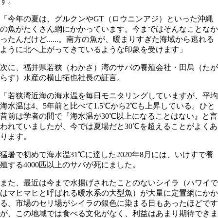
す。
「今年の夏は、グルクンやGT（ロウニンアジ）といった沖縄
の魚がたくさん網にかかっています。今まではそんなことなか
ったんだけど......。南方の魚が、暖まりすぎた海域から逃れる
ように北へ上がってきているような印象を受けます」
次に、福井県若狭（わかさ）湾のサバの養殖会社・田烏（たが
らす）水産の横山拓也社長の証言。
「若狭湾近海の海水温を毎日モニタリングしていますが、平均
海水温は4、5年前と比べて1.5℃から2℃も上昇している。ひと
昔前は学者の間で『海水温が30℃以上になることはない』と言
われていましたが、今では夏場だと30℃を超えることがよくあ
ります。
猛暑で初めて海水温31℃に達した2020年8月には、いけすで養
殖する4000匹以上のサバが死にました。
また、最近は今まで水揚げされたことのないシイラ（ハワイで
はマヒマヒと呼ばれる暖水系の大型魚）が大量に定置網にかか
る。市場のセリ場がシイラの銀色に染まる日もあったほどです
が、この地域では食べる文化がなく、利益はあまり期待できま