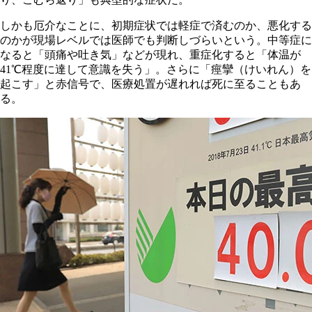
しかも厄介なことに、初期症状では軽症で済むのか、悪化する
のかが現場レベルでは医師でも判断しづらいという。中等症に
なると「頭痛や吐き気」などが現れ、重症化すると「体温が
41℃程度に達して意識を失う」。さらに「痙攣（けいれん）を
起こす」と赤信号で、医療処置が遅れれば死に至ることもあ
る。