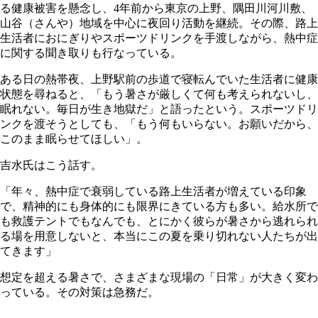
る健康被害を懸念し、4年前から東京の上野、隅田川河川敷、
山谷（さんや）地域を中心に夜回り活動を継続。その際、路上
生活者におにぎりやスポーツドリンクを手渡しながら、熱中症
に関する聞き取りも行なっている。
ある日の熱帯夜、上野駅前の歩道で寝転んでいた生活者に健康
状態を尋ねると、「もう暑さが厳しくて何も考えられないし、
眠れない。毎日が生き地獄だ」と語ったという。スポーツドリ
ンクを渡そうとしても、「もう何もいらない。お願いだから、
このまま眠らせてほしい」。
吉水氏はこう話す。
「年々、熱中症で衰弱している路上生活者が増えている印象
で、精神的にも身体的にも限界にきている方も多い。給水所で
も救護テントでもなんでも、とにかく彼らが暑さから逃れられ
る場を用意しないと、本当にこの夏を乗り切れない人たちが出
てきます」
想定を超える暑さで、さまざまな現場の「日常」が大きく変わ
っている。その対策は急務だ。