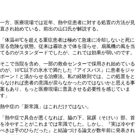
一方、医療現場では近年、熱中症患者に対する処置の方法が見
直され始めている。前出の山口氏が解説する。
「体温40℃を超える重症患者は極めて急速に冷却しないと死に
至る危険な状態。従来は霧吹きで体を湿らせ、扇風機の風を当
てるのがスタンダードでしたが、これでは効果が弱いのです。
そこで当院を含め、一部の救命センターで採用され始めている
のが、10℃以下の氷水で満たした『アイスバス』に患者をジャ
ボーン！と漬からせる治療法。私の経験則では、この処置をと
らなければ患者の意識が戻らなかったのではないかと思える事
案もあり、もっと医療現場に普及させる必要性を感じていま
す」
熱中症の「新常識」はこれだけではない。
「熱中症で具合が悪くなれば、脇の下、鼠蹊（そけい）部、首
を冷やすことがこれまでは常識でした。しかし、『実は冷やす
べきは手のひらだった』と結論づける論文が数年前に発表され