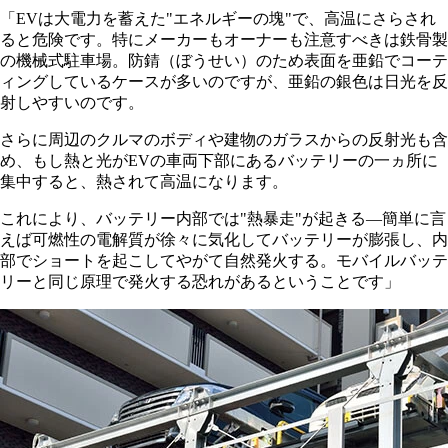
「EVは大電力を蓄えた"エネルギーの塊"で、高温にさらされ
ると危険です。特にメーカーもオーナーも注意すべきは鉄骨製
の機械式駐車場。防錆（ぼうせい）のため表面を亜鉛でコーテ
ィングしているケースが多いのですが、亜鉛の銀色は日光を反
射しやすいのです。
さらに周辺のクルマのボディや建物のガラスからの反射光も含
め、もし熱と光がEVの車両下部にあるバッテリーの一ヵ所に
集中すると、熱されて高温になります。
これにより、バッテリー内部では"熱暴走"が起きる―簡単に言
えば可燃性の電解質が徐々に気化してバッテリーが膨張し、内
部でショートを起こしてやがて自然発火する。モバイルバッテ
リーと同じ原理で発火する恐れがあるということです」