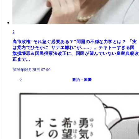
2
高市政権"それ急ぐ必要ある？"問題の不穏な力学とは？ 「実
は党内でひそかに"サナエ離れ"が......」。テキトーすぎる国
旗損壊罪＆国民投票法改正に、国民が望んでいない皇室典範改
正まで...
2026年06月28日 07:00
政治・国際