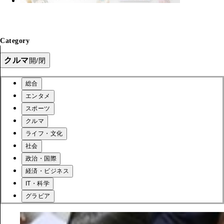
Category
クルマ
開/閉
総合
エンタメ
スポーツ
クルマ
ライフ・文化
社会
政治・国際
経済・ビジネス
IT・科学
グラビア