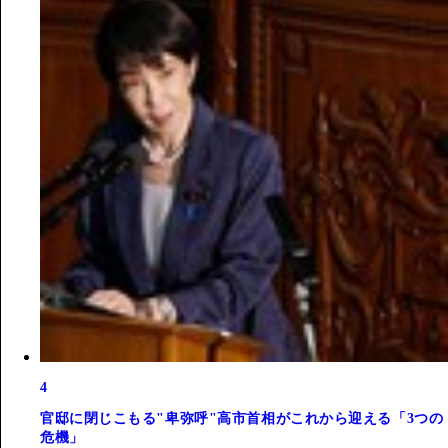
4
官邸に閉じこもる"卑弥呼"高市首相がこれから迎える「3つの
危機」