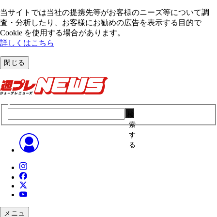
当サイトでは当社の提携先等がお客様のニーズ等について調
査・分析したり、お客様にお勧めの広告を表⽰する⽬的で
Cookie を使⽤する場合があります。
詳しくはこちら
閉じる
検
索
す
る
メニュ