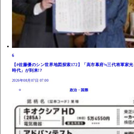
6
【#佐藤優のシン世界地図探索172】「高市幕府≒三代将軍家光
時代」が到来!?
2026年08月07日 07:00
政治・国際