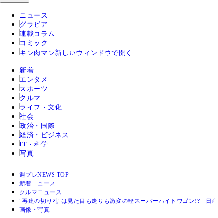
ニュース
グラビア
連載コラム
コミック
キン肉マン
新しいウィンドウで開く
新着
エンタメ
スポーツ
クルマ
ライフ・文化
社会
政治・国際
経済・ビジネス
IT・科学
写真
週プレNEWS TOP
新着ニュース
クルマニュース
"再建の切り札"は見た目も走りも激変の軽スーパーハイトワゴン!? 日
画像・写真