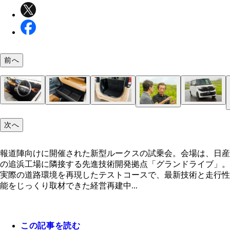
前へ
運転席に滑り込むと目に飛び込むのが大型ディスプ
注目は収納力の高さ。助手席前には、ティッシュボ
荷室の広さに加え、後席のロングスライドで多彩な
報道陣向けに開催された新型ルークスの試乗会。会
外観は洗練された印象。運転席に座ると、広々とし
次へ
ー。メーターが7インチ、中央が12.3インチ!!
スもすっぽり収まる。超便利
トアレンジも可能
は、日産の追浜工場に隣接する先進技術開発拠点「
日産の名車を手がけてきた永井暁氏（右）がルーク
界が広がり、安心してドライビングできる
ンドライブ」。実際の道路環境を再現したテストコ
開発に携わっている
で、最新技術と走行性能をじっくり取材できた
報道陣向けに開催された新型ルークスの試乗会。会場は、日産
の追浜工場に隣接する先進技術開発拠点「グランドライブ」。
実際の道路環境を再現したテストコースで、最新技術と走行性
能をじっくり取材できた経営再建中...
この記事を読む