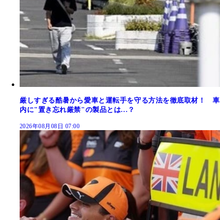
厳しすぎる酷暑から愛車と運転手を守る方法を徹底取材！ 車
内に"置き忘れ厳禁"の製品とは...？
2026年08月08日 07:00