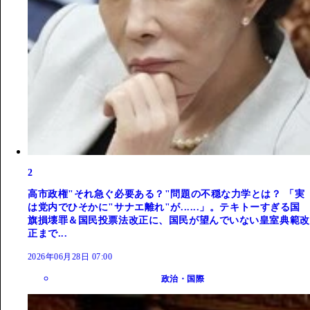
2
高市政権"それ急ぐ必要ある？"問題の不穏な力学とは？ 「実
は党内でひそかに"サナエ離れ"が......」。テキトーすぎる国
旗損壊罪＆国民投票法改正に、国民が望んでいない皇室典範改
正まで...
2026年06月28日 07:00
政治・国際