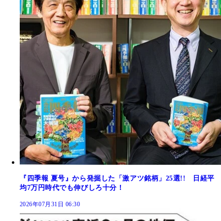
『四季報 夏号』から発掘した「激アツ銘柄」25選!! 日経平
均7万円時代でも伸びしろ十分！
2026年07月31日 06:30