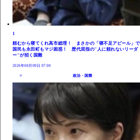
1
頼むから寝てくれ高市総理！ まさかの「寝不足アピール」で
国民も永田町もマジ困惑！ 歴代屈指の"人に頼れないリーダ
ー"が招く国難
2026年08月09日 07:00
政治・国際