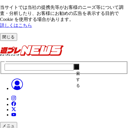
当サイトでは当社の提携先等がお客様のニーズ等について調
査・分析したり、お客様にお勧めの広告を表⽰する⽬的で
Cookie を使⽤する場合があります。
詳しくはこちら
閉じる
検
索
す
る
メニュ