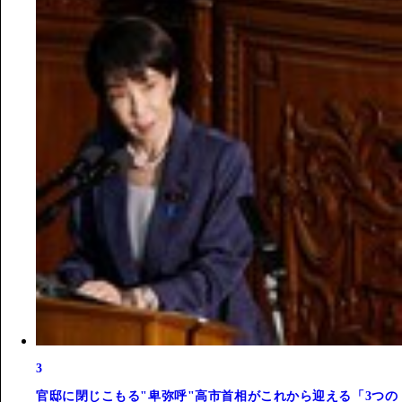
3
官邸に閉じこもる"卑弥呼"高市首相がこれから迎える「3つの