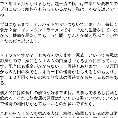
で７年４ヵ月かかりました。超一流の棋士は中学生や高校生で
プロになって給料をもらっているから。私は、かなり遅いです
ね。
プロになるまで、アルバイトで食いつないでいました。毎日１
食か２食、インスタントラーメンです。そんな生活をしていた
から、株価が暴落しても、５年間、なんとか耐え忍ぶことがで
きたのだと思います。
ＮＩＳＡですか？ もちろんやります。家族、といっても私は
独身なので、妹にもＮＩＳＡの口座はつくるように言っていま
す。配当にも税金がかからないし、優待もありますし、３万円
から５万円の株でもクオカードの優待がもらえるものもありま
す。１０万円くらいの株で飲食店の優待券がもらえるものもあ
る。
個人的には飲食店の優待が好きですね。食事もできるしお酒も
飲める。それに飲食店の原価はだいたい３割といわれているの
で優待の利回りがとてもいいものが多いですから。
これからＮＩＳＡを始める人は、株価が高騰している銘柄は避