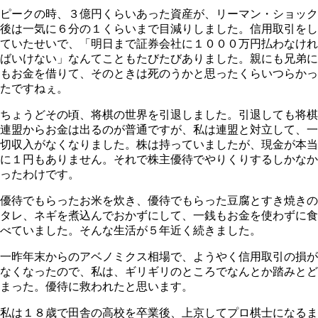
ピークの時、３億円くらいあった資産が、リーマン・ショック
後は一気に６分の１くらいまで目減りしました。信用取引をし
ていたせいで、「明日まで証券会社に１０００万円払わなけれ
ばいけない」なんてこともたびたびありました。親にも兄弟に
もお金を借りて、そのときは死のうかと思ったくらいつらかっ
たですねぇ。
ちょうどその頃、将棋の世界を引退しました。引退しても将棋
連盟からお金は出るのが普通ですが、私は連盟と対立して、一
切収入がなくなりました。株は持っていましたが、現金が本当
に１円もありません。それで株主優待でやりくりするしかなか
ったわけです。
優待でもらったお米を炊き、優待でもらった豆腐とすき焼きの
タレ、ネギを煮込んでおかずにして、一銭もお金を使わずに食
べていました。そんな生活が５年近く続きました。
一昨年末からのアベノミクス相場で、ようやく信用取引の損が
なくなったので、私は、ギリギリのところでなんとか踏みとど
まった。優待に救われたと思います。
私は１８歳で田舎の高校を卒業後、上京してプロ棋士になるま