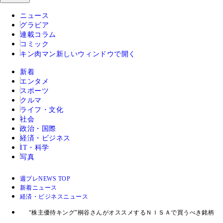
ニュース
グラビア
連載コラム
コミック
キン肉マン
新しいウィンドウで開く
新着
エンタメ
スポーツ
クルマ
ライフ・文化
社会
政治・国際
経済・ビジネス
IT・科学
写真
週プレNEWS TOP
新着ニュース
経済・ビジネスニュース
“株主優待キング”桐谷さんがオススメするＮＩＳＡで買うべき銘柄