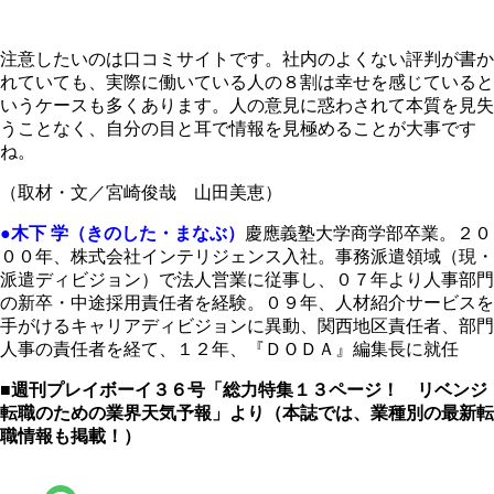
注意したいのは口コミサイトです。社内のよくない評判が書か
れていても、実際に働いている人の８割は幸せを感じていると
いうケースも多くあります。人の意見に惑わされて本質を見失
うことなく、自分の目と耳で情報を見極めることが大事です
ね。
（取材・文／宮崎俊哉 山田美恵）
●木下 学（きのした・まなぶ）
慶應義塾大学商学部卒業。２０
００年、株式会社インテリジェンス入社。事務派遣領域（現・
派遣ディビジョン）で法人営業に従事し、０７年より人事部門
の新卒・中途採用責任者を経験。０９年、人材紹介サービスを
手がけるキャリアディビジョンに異動、関西地区責任者、部門
人事の責任者を経て、１２年、『ＤＯＤＡ』編集長に就任
■週刊プレイボーイ３６号「総力特集
１３ページ
！ リベンジ
転職のための業界天気予報」より（本誌では、業種別の最新転
職情報も掲載！）