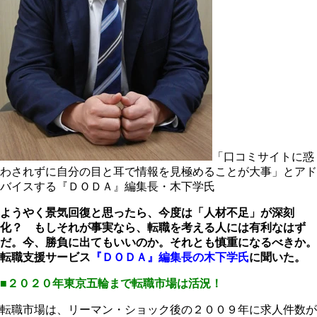
「口コミサイトに惑
わされずに自分の目と耳で情報を見極めることが大事」とアド
バイスする『ＤＯＤＡ』編集長・木下学氏
ようやく景気回復と思ったら、今度は「人材不足」が深刻
化？ もしそれが事実なら、転職を考える人には有利なはず
だ。今、勝負に出てもいいのか。それとも慎重になるべきか。
転職支援サービス
『ＤＯＤＡ』編集長の木下学氏
に聞いた。
■２０２０年東京五輪まで転職市場は活況！
転職市場は、リーマン・ショック後の２００９年に求人件数が