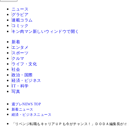
ニュース
グラビア
連載コラム
コミック
キン肉マン
新しいウィンドウで開く
新着
エンタメ
スポーツ
クルマ
ライフ・文化
社会
政治・国際
経済・ビジネス
IT・科学
写真
週プレNEWS TOP
新着ニュース
経済・ビジネスニュース
「リベンジ転職もキャリアＵＰも今がチャンス！」ＤＯＤＡ編集長がオ