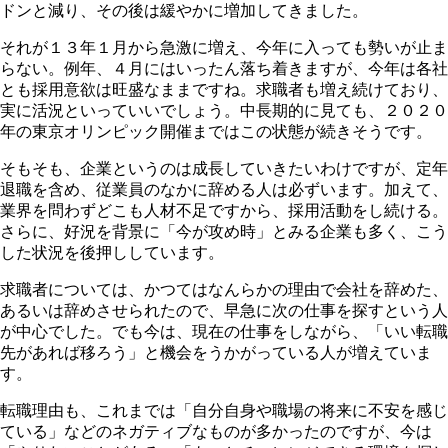
ドンと減り、その後は緩やかに増加してきました。
それが１３年１月から急激に増え、今年に入っても勢いが止ま
らない。例年、４月にはいったん落ち着きますが、今年は各社
とも採用意欲は旺盛なままですね。求職者も増え続けており、
実に活況といっていいでしょう。中長期的に見ても、２０２０
年の東京オリンピック開催まではこの状態が続きそうです。
そもそも、企業というのは成長していきたいわけですが、定年
退職を含め、従業員のなかに辞める人は必ずいます。加えて、
業界を問わずどこも人材不足ですから、採用活動をし続ける。
さらに、好況を背景に「今が攻め時」とみる企業も多く、こう
した状況を後押ししています。
求職者については、かつてはなんらかの理由で会社を辞めた、
あるいは辞めさせられたので、早急に次の仕事を探すという人
が中心でした。でも今は、現在の仕事をしながら、「いい転職
先があれば移ろう」と機会をうかがっている人が増えていま
す。
転職理由も、これまでは「自分自身や職場の将来に不安を感じ
ている」などのネガティブなものが多かったのですが、今は