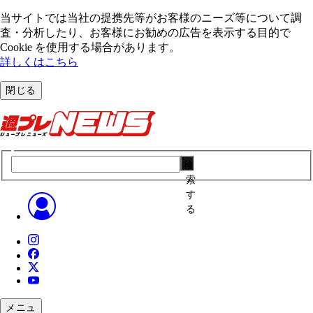
当サイトでは当社の提携先等がお客様のニーズ等について調
査・分析したり、お客様にお勧めの広告を表⽰する⽬的で
Cookie を使⽤する場合があります。
詳しくはこちら
閉じる
検
索
す
る
メニュ