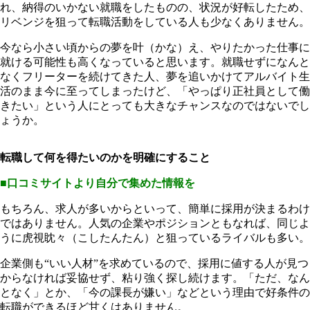
れ、納得のいかない就職をしたものの、状況が好転したため、
リベンジを狙って転職活動をしている人も少なくありません。
今なら小さい頃からの夢を叶（かな）え、やりたかった仕事に
就ける可能性も高くなっていると思います。就職せずになんと
なくフリーターを続けてきた人、夢を追いかけてアルバイト生
活のまま今に至ってしまったけど、「やっぱり正社員として働
きたい」という人にとっても大きなチャンスなのではないでし
ょうか。
転職して何を得たいのかを明確にすること
■口コミサイトより自分で集めた情報を
もちろん、求人が多いからといって、簡単に採用が決まるわけ
ではありません。人気の企業やポジションともなれば、同じよ
うに虎視眈々（こしたんたん）と狙っているライバルも多い。
企業側も“いい人材”を求めているので、採用に値する人が見つ
からなければ妥協せず、粘り強く探し続けます。「ただ、なん
となく」とか、「今の課長が嫌い」などという理由で好条件の
転職ができるほど甘くはありません。