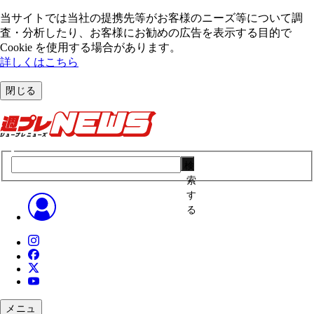
当サイトでは当社の提携先等がお客様のニーズ等について調
査・分析したり、お客様にお勧めの広告を表⽰する⽬的で
Cookie を使⽤する場合があります。
詳しくはこちら
閉じる
検
索
す
る
メニュ