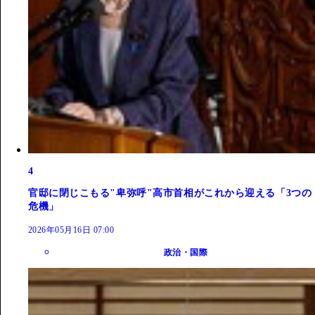
4
官邸に閉じこもる"卑弥呼"高市首相がこれから迎える「3つの
危機」
2026年05月16日 07:00
政治・国際