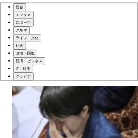
総合
エンタメ
スポーツ
クルマ
ライフ・文化
社会
政治・国際
経済・ビジネス
IT・科学
グラビア