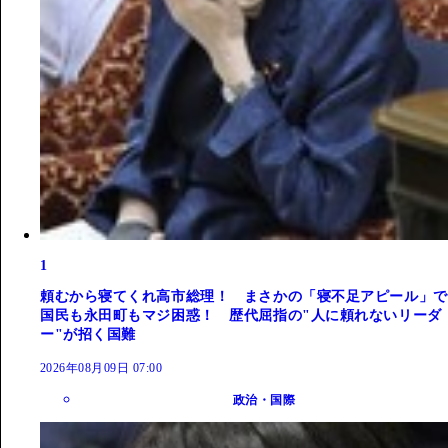
1
頼むから寝てくれ高市総理！ まさかの「寝不足アピール」で
国民も永田町もマジ困惑！ 歴代屈指の"人に頼れないリーダ
ー"が招く国難
2026年08月09日 07:00
政治・国際