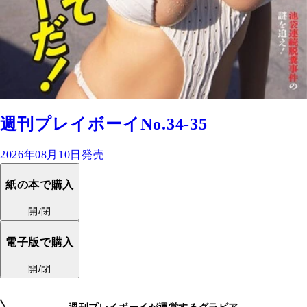
週刊プレイボーイNo.34-35
2026年08月10日発売
紙の本で購入
開/閉
電子版で購入
開/閉