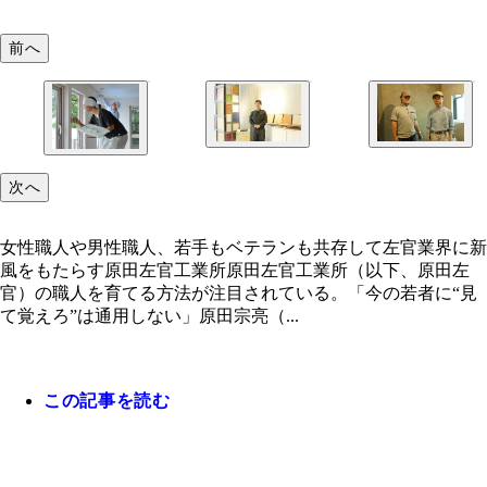
前へ
原田宗亮社長。原田左官のショールーム『ＳＡＫ
原田左官で働く中島文夫さん（６４歳、右）と熊崎
次へ
ＬＩＢＲＡＲＹ』にて
さん（２１歳）
女性職人や男性職人、若手もベテランも共存して左
界に新風をもたらす原田左官工業所
女性職人や男性職人、若手もベテランも共存して左官業界に新
風をもたらす原田左官工業所原田左官工業所（以下、原田左
官）の職人を育てる方法が注目されている。「今の若者に“見
て覚えろ”は通用しない」原田宗亮（...
この記事を読む