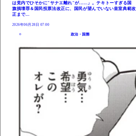
は党内でひそかに"サナエ離れ"が......」。テキトーすぎる国
旗損壊罪＆国民投票法改正に、国民が望んでいない皇室典範改
正まで...
2026年06月28日 07:00
政治・国際