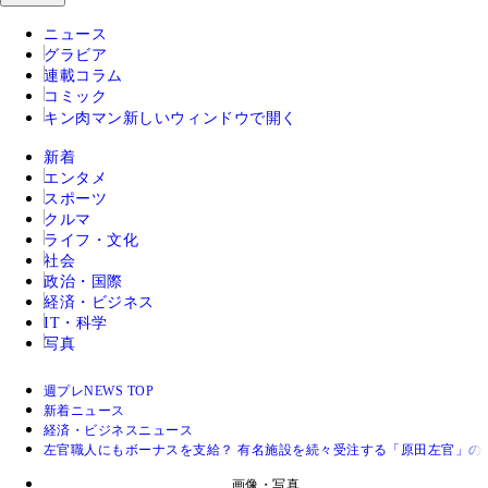
ニュース
グラビア
連載コラム
コミック
キン肉マン
新しいウィンドウで開く
新着
エンタメ
スポーツ
クルマ
ライフ・文化
社会
政治・国際
経済・ビジネス
IT・科学
写真
週プレNEWS TOP
新着ニュース
経済・ビジネスニュース
左官職人にもボーナスを支給？ 有名施設を続々受注する「原田左官」の“
画像・写真