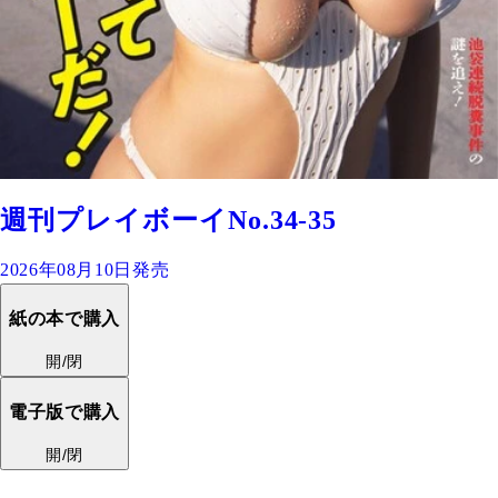
週刊プレイボーイNo.34-35
2026年08月10日発売
紙の本で購入
開/閉
電子版で購入
開/閉