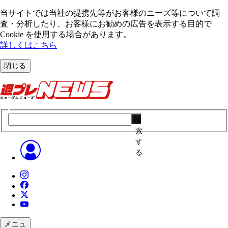
当サイトでは当社の提携先等がお客様のニーズ等について調
査・分析したり、お客様にお勧めの広告を表⽰する⽬的で
Cookie を使⽤する場合があります。
詳しくはこちら
閉じる
検
索
す
る
メニュ