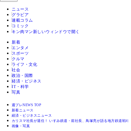
ニュース
グラビア
連載コラム
コミック
キン肉マン
新しいウィンドウで開く
新着
エンタメ
スポーツ
クルマ
ライフ・文化
社会
政治・国際
経済・ビジネス
IT・科学
写真
週プレNEWS TOP
新着ニュース
経済・ビジネスニュース
カリスマ社長が退任！ いすみ鉄道・前社長、鳥塚亮が語る地方鉄道戦略
画像・写真