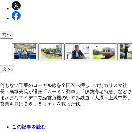
前へ
地元で旅館を経営するいすみ鉄道応援団のカケス団
社長退任後はさっそく台湾へ鉄道旅行に行くなど、
国吉駅の側線に置かれるキハ３０。もともと同じ千
国吉駅を発車するキハ２８とキハ５２の急行を見送
次へ
鳥塚氏退任後も国吉駅を拠点に鉄道を盛り上げる
三昧の毎日。根っからの鉄道ファンなのだ
内のＪＲ久留里線を走っていた車両でエンジンはか
塚氏。先月、いすみ大使に就任し、今度もいすみ市
が、自動車でいうところの車検をクリアしていない
力を全国へ伝える役割を任された
何もない千葉のローカル線を全国区へ押し上げたカリスマ社
め、本線上の走行はできない
長・鳥塚亮氏が退任「ムーミン列車」「伊勢海老特急」などさ
まざまなアイデアで経営危機のいすみ鉄道（大原～上総中野、
営業キロは２６．８ｋｍ）を救った鉄...
この記事を読む