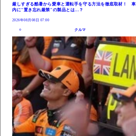
厳しすぎる酷暑から愛車と運転手を守る方法を徹底取材！ 車
内に"置き忘れ厳禁"の製品とは...？
2026年08月08日 07:00
クルマ