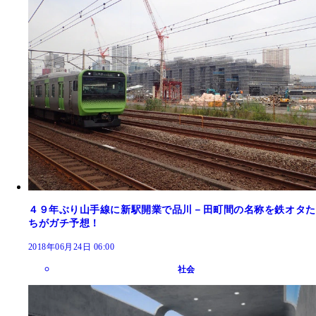
４９年ぶり山手線に新駅開業で品川－田町間の名称を鉄オタた
ちがガチ予想！
2018年06月24日 06:00
社会