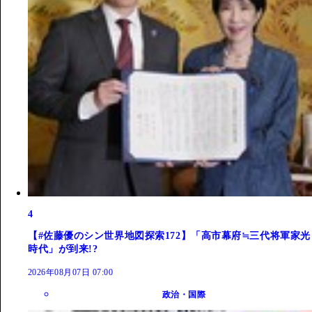
4
【#佐藤優のシン世界地図探索172】「高市幕府≒三代将軍家光
時代」が到来!?
2026年08月07日 07:00
政治・国際